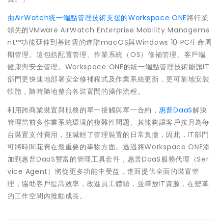
由AirWatch统一端點管理技術支援的Workspace ONE
將行業
領先的VMware AirWatch Enterprise Mobility Manageme
nt™功能延伸到基於雲的進階macOS與Windows 10 PC生命周
期管理。這包括配置管理、作業系統（OS）修補管理、客戶端
健康與安全管理。Workspace ONE的統一端點管理技術能讓IT
部門更快速地部署安全修補程式及作業系統更新，更可靠地安裝
軟體，隨時隨地整合各裝置間的操作流程。
利用跨商業裝置與服務的單一接觸與單一合約，
惠普DaaS
解決
管理當前多作業系統環境的複雜性問題。其能夠讓客戶按月為每
台裝置支付費用，並減輕了管理裝置的日常負擔，因此，IT部門
可將時間花費在最重要的事物方面。透過將Workspace ONE添
加到惠普DaaS豐富的管理工具套件，惠普DaaS服務代理（Ser
vice Agent）將從更多功能中受益，進而提供全面的裝置管
理，協助客戶提高效率，改進員工體驗，並釋放IT資源，在變革
的工作空間內推動成長。