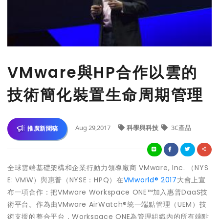
VMware與HP合作以雲的
技術簡化裝置生命周期管理
Aug 29,2017
科學與科技
3C產品
推廣新聞稿
全球雲端基礎架構和企業行動力領導廠商 VMware, Inc. （NYS
E: VMW）與惠普（NYSE：HPQ）在
VMworld® 2017
大會上宣
布一項合作：把VMware Workspace ONE™加入惠普DaaS技
術平台。作為由VMware AirWatch®統一端點管理（UEM）技
術支援的整合平台，Workspace ONE為管理組織內的所有端點