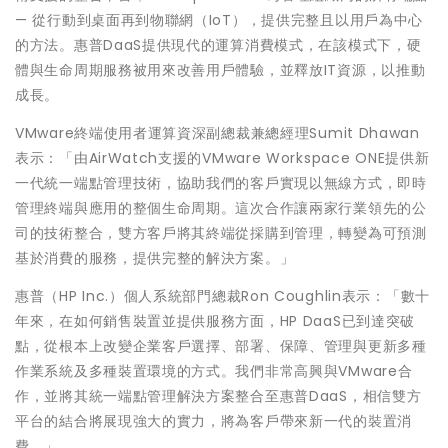
— 從行動到桌面再到物聯網（IoT），提供完整且以用戶為中心
的方法。惠普DaaS提供現代的運算消費模式，在該模式下，硬
體與生命周期服務被用來改善用戶體驗，並釋放IT資源，以推動
成長。
VMware終端使用者運算資深副總裁兼總經理Sumit Dhawan
表示：「由AirWatch支援的VMware Workspace ONE提供新
一代統一端點管理技術，協助我們的客戶實現以無線方式，即時
管理終端與應用的整個生命周期。這次合作讓兩家行業領先的公
司的技術整合，雙方客戶將其終端從採購到管理，轉變為可預測
基於消費的服務，提供完整的解決方案。」
惠普（HP Inc.）個人系統部門總裁Ron Coughlin表示：「數十
年來，在如何銷售裝置並提供服務方面，HP DaaS已到達突破
點，從根本上改變企業客戶選擇、部署、保障、管理與更新多種
作業系統及多種裝置環境的方式。我們非常高興與VMware合
作，並將其統一端點管理解決方案整合至惠普DaaS，相信雙方
平台的結合將展現強大的實力，將為客戶帶來新一代的裝置消
費。」