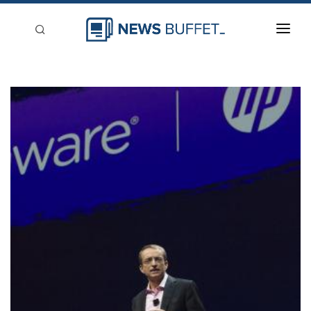
回到首頁
新聞稿分類
登入
刊登