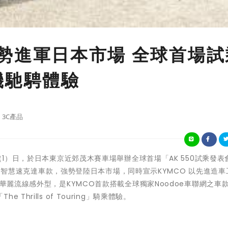
0強勢進軍日本市場 全球首場
機馳騁體驗
3C產品
（1）日，於日本東京近郊茂木賽車場舉辦全球首場「AK 550試乘發表
 550智慧速克達車款，強勢登陸日本市場，同時宣示KYMCO 以先進造
有華麗流線感外型，是KYMCO首款搭載全球獨家Noodoe車聯網之車
hrills of Touring」騎乘體驗。