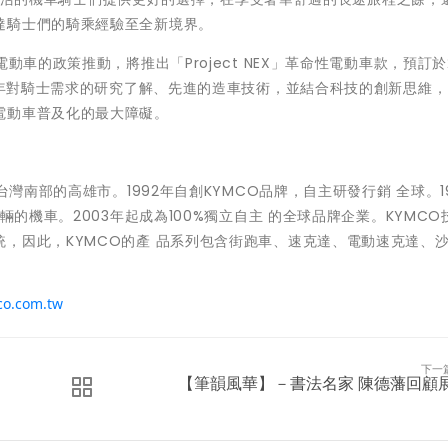
達騎士們的騎乘經驗至全新境界。
車的政策推動，將推出「Project NEX」革命性電動車款，預訂於2
50年對騎士需求的研究了解、先進的造車技術，並結合科技的創新思維
電動車普及化的最大障礙。
灣南部的高雄市。1992年自創KYMCO品牌，自主研發行銷 全球。19
輛的機車。2003年起成為100%獨立自主 的全球品牌企業。KYMCO
，因此，KYMCO的產 品系列包含街跑車、速克達、電動速克達、
o.com.tw
下一
【筆韻風華】－書法名家 陳德藩回顧