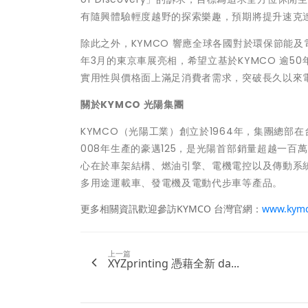
有隨興體驗輕度越野的探索樂趣，預期將提升速克
除此之外，KYMCO 響應全球各國對於環保節能及電動
年3月的東京車展亮相，希望立基於KYMCO 逾
實用性與價格面上滿足消費者需求，突破長久以來
關於
KYMCO 光陽集團
KYMCO（光陽工業）創立於1964年，集團總部在台
008年生產的豪邁125，是光陽首部銷量超越一百萬
心在於車架結構、燃油引擎、電機電控以及傳動系統
多用途運載車、發電機及電動代步車等產品。
更多相關資訊歡迎參訪KYMCO 台灣官網：
www.kymc
上一篇
XYZprinting 憑藉全新 da...