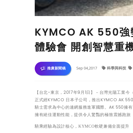
KYMCO AK 55
體驗會 開創智慧重
Sep 04,2017
科學與科技
推廣新聞稿
【台北-東京，2017年9月1日】－台灣光陽工業今
正式經KYMCO 日本子公司，推出KYMCO AK
騎士需求為中心的連網服務進軍國際。AK 550擁
擁有絕佳運動性能，提供令人驚豔的極致震撼跑旅「The T
騎乘經驗為設計核心，
KYMCO軟硬兼備全面提升