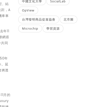
中國文化大學
SocialLab
型、結
級距，A
OpView
機車車
台灣發明商品促進協會
北市圖
Microchip
學習資源
年11
聯網搭
中共同
50年
步。延
者將透
11月的
xury
還能擁