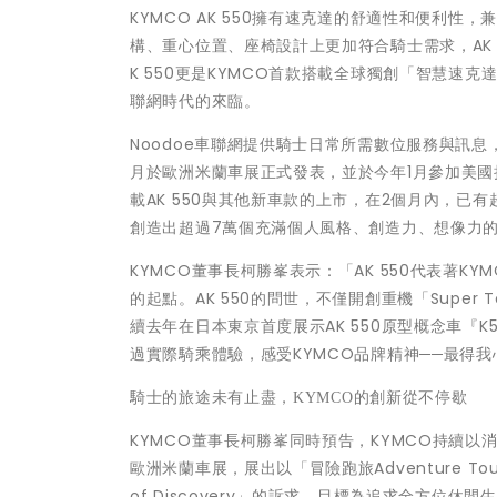
KYMCO AK 550擁有速克達的舒適性和便利
構、重心位置、座椅設計上更加符合騎士需求，AK 550的
K 550更是KYMCO首款搭載全球獨創「智慧速
聯網時代的來臨。
Noodoe車聯網提供騎士日常所需數位服務與訊
月於歐洲米蘭車展正式發表，並於今年1月參加美國
載AK 550與其他新車款的上市，在2個月內，已有
創造出超過7萬個充滿個人風格、創造力、想像力的N
KYMCO董事長柯勝峯表示：「AK 550代表著K
的起點。AK 550的問世，不僅開創重機「Super
續去年在日本東京首度展示AK 550原型概念車『K
過實際騎乘體驗，感受KYMCO品牌精神──最得我心KY
騎士的旅途未有止盡，
KYMCO的創新從不停歇
KYMCO董事長柯勝峯同時預告，KYMCO持續以
歐洲米蘭車展，展出以「冒險跑旅Adventure To
of Discovery」的訴求，目標為追求全方