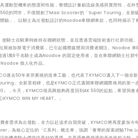
性，兼具運動型機車的態度和性能，整體設計兼顧流線美感與實用性，在外
問市，不僅開創了Maxi Scooter的「Super Touring」全新
克達體驗」、以騎士為出發點設計的Noodoe車聯網車款，也同時揭示了
息，使騎士在騎乘時維持在聯網狀態，並且透過雲端技術進行社群功能。去
拉斯維加斯電子消費展，已引起國際媒體與消費者關注。Noodoe 車
超過1萬6千名騎士成為Noodoe 的固定使用者，並在車聯網騎士社群
oodoe 個人化作品。
YMCO過去50年來所累積的造車工藝，也代表了KYMCO邁入下一個全新
 Touring」全新里程碑，也是KYMCO正式邁開車聯網國際佈局的第一
50』，今天，KYMCO很高興能夠再度回到AK 550的起點，希望與會
MCO WIN MY HEART。」
消費者需求為出發點，全力以赴追求自我突破，KYMCO將再度參加今年
urer」為核心定位的「C系列」概念車，強調「奢華的探索經驗The Lu
位休閒生活的機車騎士們提供更好的選擇，在享受奢華舒適的長途旅程之餘，