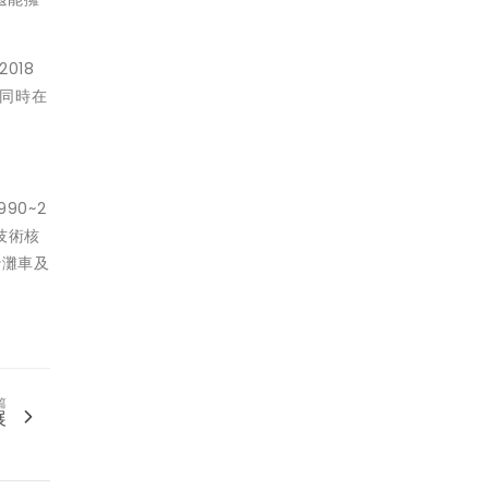
018
，同時在
90~2
技術核
沙灘車及
篇
展