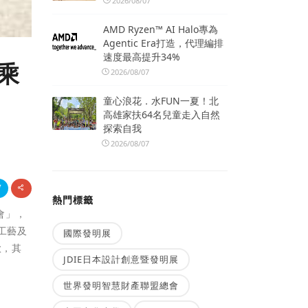
2026/08/07
AMD Ryzen™ AI Halo專為
Agentic Era打造，代理編排
速度最高提升34%
試乘
2026/08/07
童心浪花．水FUN一夏！北
高雄家扶64名兒童走入自然
探索自我
2026/08/07
熱門標籤
會」，
車工藝及
國際發明展
款，其
JDIE日本設計創意暨發明展
世界發明智慧財產聯盟總會