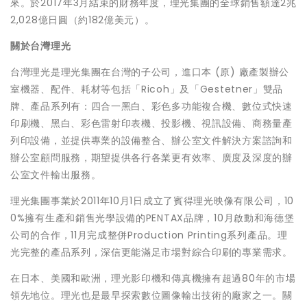
來。於2017年3月結束的財務年度，理光集團的全球銷售額達2兆
2,028億日圓（約182億美元）。
關於台灣理光
台灣理光是理光集團在台灣的子公司，進口本 (原) 廠產製辦公
室機器、配件、耗材等包括「Ricoh」及「Gestetner」雙品
牌、產品系列有：四合一黑白、彩色多功能複合機、數位式快速
印刷機、黑白、彩色雷射印表機、投影機、視訊設備、商務量產
列印設備，並提供專業的設備整合、辦公室文件解決方案諮詢和
辦公室顧問服務，期望提供各行各業更有效率、廣度及深度的辦
公室文件輸出服務。
理光集團事業於2011年10月1日成立了賓得理光映像有限公司，10
0%擁有生產和銷售光學設備的PENTAX品牌，10月啟動和海德堡
公司的合作，11月完成整併Production Printing系列產品。理
光完整的產品系列，深信更能滿足市場對綜合印刷的專業需求。
在日本、美國和歐洲，理光影印機和傳真機擁有超過80年的市場
領先地位。理光也是最早探索數位圖像輸出技術的廠家之一。關