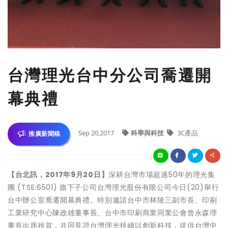
台灣理光台中分公司喬遷開
幕典禮
Sep 20,2017
科學與科技
3C產品
推廣新聞稿
【台北訊，
2017
年
9
月
20
日】
深耕台灣市場超過50年的理光集
團 (TSE:6501) 旗下子公司台灣理光股份有限公司今日(20)舉行
台中辦公室喬遷開幕典禮。特別邀請台中市林陵三副市長、印刷
工業研究中心陳政雄董事長、台中市印刷商業同業公會曾永森理
事長出席祝賀，共同見證台灣理光持續以創新科技，提供台灣中