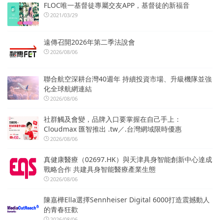
FLOC唯一基督徒專屬交友APP，基督徒的新福音
2021/03/29
遠傳召開2026年第二季法說會
2026/08/06
聯合航空深耕台灣40週年 持續投資市場、升級機隊並強
化全球航網連結
2026/08/06
社群觸及會變，品牌入口要掌握在自己手上：
Cloudmax 匯智推出 .tw／.台灣網域限時優惠
2026/08/06
真健康醫療（02697.HK）與天津具身智能創新中心達成
戰略合作 共建具身智能醫療產業生態
2026/08/06
陳嘉樺Ella選擇Sennheiser Digital 6000打造震撼動人
的青春狂歡
2026/08/06