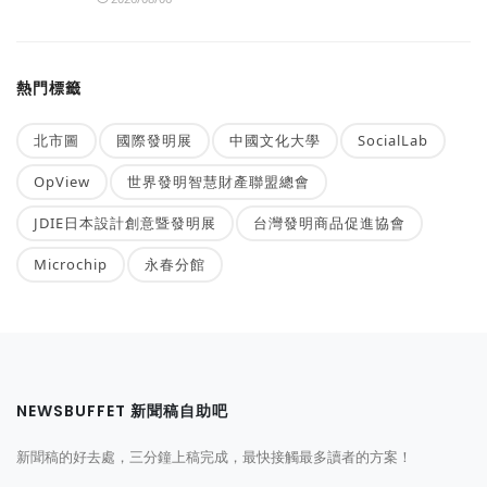
熱門標籤
北市圖
國際發明展
中國文化大學
SocialLab
OpView
世界發明智慧財產聯盟總會
JDIE日本設計創意暨發明展
台灣發明商品促進協會
Microchip
永春分館
NEWSBUFFET 新聞稿自助吧
新聞稿的好去處，三分鐘上稿完成，最快接觸最多讀者的方案！