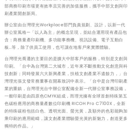
部商務印刷市場更有效率且完善的加值服務，攜手中部文創與印
刷產業開創新局。
辦公室由台灣理光Workplace部門負責規劃、設計，以新一代
辦公室風格—「以人為主」的概念呈現，並結合運用現有產品包
含：商務量產印刷機、多功能事務機、視訊設備、電子互動白
板…等，除了供員工使用，也可讓在地客戶來實際體驗。
台灣理光喬遷的主要目的是擴大中部客戶的服務，特別是文創與
印刷。「台中為台灣第二大城市，近年來不斷推動文化創意與科
技創新；同時發展六大新興產業，扶植文創產業不遺餘力，」台
灣理光張文發常務董事在開幕致詞中表示。「台中是台灣印刷產
業的重鎮，台灣理光台中辦公室配備全新一代辦公室事務設備，
一般印刷是由四原色CMYK組成，而理光擁有全球首創特殊第五
色碳粉應用的商務量產數位印刷機 RICOH Pro C7100X，全新
的特殊碳粉包括白色、透明光面、螢光黃，及額外的色彩能夠加
乘印刷的應用範疇，讓文創產業體驗螢光黃的新魅力，創造更多
獨特的作品。」