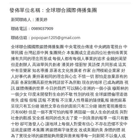
發佈單位名稱：全球聯合國際傳播集團
新聞聯絡人：潘英婷
聯絡電話：0989037909
聯絡信箱：
popopan1205@gmail.com
全球聯合國國際媒體傳播集團 中央電視台傳達 中央網路電視台 中
華民國 台灣起原中興 集團簡介 本集團成立是由四位社會特殊菁英
擁有共同的理念而形成 每個人都有每個人事業的追求 金錢的渴望
但是創辦人 高淑華與共創者 潘英婷 儒昍智 黃語傑 共同形成 這其
中有音樂家 知名導播 原著名文化推廣者 作家 台灣模範企業家 好
人好事代表 秉持著相同的理念與心念 不惜一切 那怕是放棄原有的
高薪 各家財團高薪挖角聘請皆不為所動 現在的地球 已成為網路 視
訊 媒體傳播的世界 今日的我們 可以關心非洲的一個小孩 穆斯林的
一個少女 印度未開發對生命的不敬 性別的歧視 全球媒體倫理道德
喪失 虛報 假報 謊報 不實報 不注重人性尊嚴的隨便亂報 雖然銀幕
呈現只有五分鐘 雖然文章在你的面前只有三分鐘 雖然電視播撥出
只有60秒 但是一個不實可怕的報導 將阻礙一個人生命的成長 與對
社會的觀感 安全感 相同的也失去了愛 一則良善的報導 一樣只有數
十秒 卻可激發人心 讓地球上每個人對愛有信心 不存在恐懼不安中
這就是媒體 本集團 將媒體兩字做更改 改成美麗的美 身體的體 就
為了實現全球的媒體能夠用愛與善來報導每一則新聞 不以傷人或