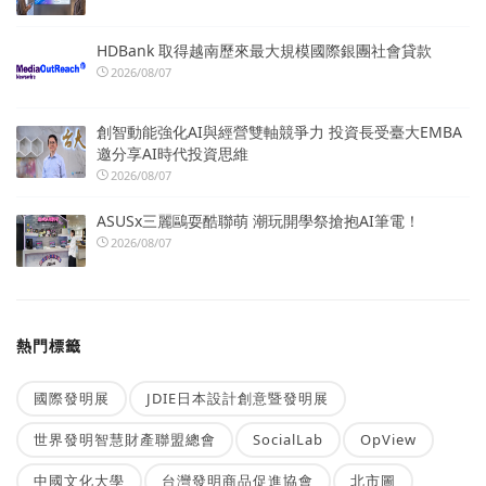
HDBank 取得越南歷來最大規模國際銀團社會貸款
2026/08/07
創智動能強化AI與經營雙軸競爭力 投資長受臺大EMBA
邀分享AI時代投資思維
2026/08/07
ASUSx三麗鷗耍酷聯萌 潮玩開學祭搶抱AI筆電！
2026/08/07
熱門標籤
國際發明展
JDIE日本設計創意暨發明展
世界發明智慧財產聯盟總會
SocialLab
OpView
中國文化大學
台灣發明商品促進協會
北市圖