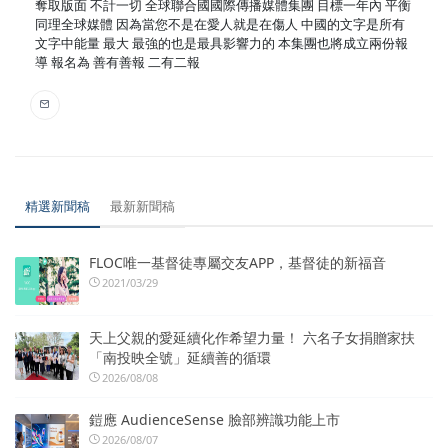
奪取版面 不計一切 全球聯合國國際傳播媒體集團 目標一年內 平衡
同理全球媒體 因為當您不是在愛人就是在傷人 中國的文字是所有
文字中能量 最大 最強的也是最具影響力的 本集團也將成立兩份報
導 報名為 善有善報 二有二報
精選新聞稿
最新新聞稿
FLOC唯一基督徒專屬交友APP，基督徒的新福音
2021/03/29
天上父親的愛延續化作希望力量！ 六名子女捐贈家扶
「南投映全號」延續善的循環
2026/08/08
鎧應 AudienceSense 臉部辨識功能上市
2026/08/07