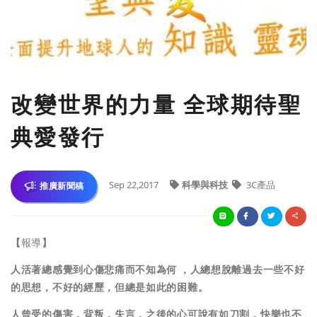
改變世界的力量 全球期待聖
典愛發行
Sep 22,2017
科學與科技
3C產品
推廣新聞稿
【
報導
】
人活著總感覺到心傷悲痛而不知為何 ，人總想脫離過去一些不好
的思想，不好的經歷，但總是如此的困難。
人曾受的傷害，背叛，失言，之後的心可說有如刀割，快樂也不