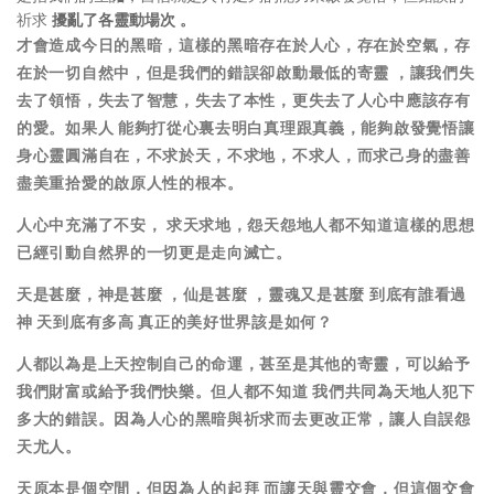
祈求
擾亂了各靈動場次 。
才會造成今日的黑暗，這樣的黑暗存在於人心，存在於空氣，存
在於一切自然中，但是我們的錯誤卻啟動最低的寄靈 ，讓我們失
去了領悟，失去了智慧，失去了本性，更失去了人心中應該存有
的愛。如果人 能夠打從心裏去明白真理跟真義，能夠啟發覺悟讓
身心靈圓滿自在，不求於天，不求地，不求人，而求己身的盡善
盡美重拾愛的啟原人性的根本。
人心中充滿了不安， 求天求地，怨天怨地人都不知道這樣的思想
已經引動自然界的一切更是走向滅亡。
天是甚麼，神是甚麼 ，仙是甚麼 ，靈魂又是甚麼 到底有誰看過
神 天到底有多高 真正的美好世界該是如何？
人都以為是上天控制自己的命運，甚至是其他的寄靈，可以給予
我們財富或給予我們快樂。但人都不知道 我們共同為天地人犯下
多大的錯誤。因為人心的黑暗與祈求而去更改正常，讓人自誤怨
天尤人。
天原本是個空間，但因為人的起拜 而讓天與靈交會，但這個交會