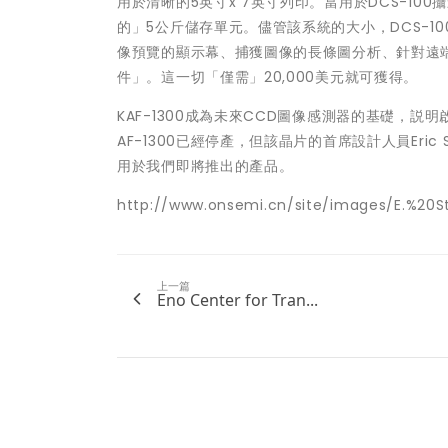
用於清晰的5英寸x 7英寸列印。當用於DCS-10
的」5公斤儲存單元。儘管該系統的大小，DCS-
像預覽的顯示幕、捕獲圖像的長條圖分析、針對遠
件」。這一切「僅需」20,000美元就可獲得。
KAF-1300成為未來CCD圖像感測器的基礎，
AF-1300已經停產，但該晶片的首席設計人員Eri
用於我們即將推出的產品。
http://www.onsemi.cn/site/images/E.%20S
上一篇
Eno Center for Tran...