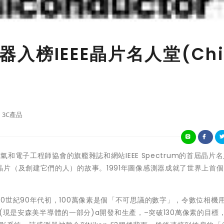
測器入榜IEEE晶片名人堂(Chi
3C產品
氣和電子工程師協會的旗艦雜誌和網站IEEE Spectrum的首屆晶片
片（及創建它們的人）的故事。1991年圖像感測器成就了世界上首
0世紀90年代初，100萬像素是個「不可思議的數字」，令數位相機
器部(現是安森美半導體的一部分)a開發和生產，–突破130萬像素的目標