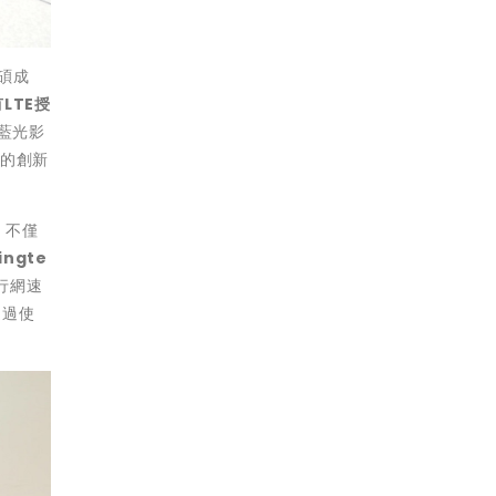
碩成
LTE授
B藍光影
傳的創新
段，不僅
ngte
行網速
透過使