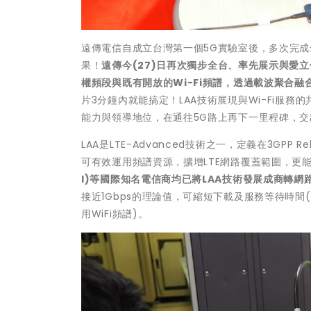
遠傳電信自成立台灣第一個5G實驗室後，多次完成
果！
遠傳今(27)日再次獨步全台、率先展示與愛立信合作的
權頻段與既有開放的Wi-Fi頻譜，透過載波聚合融
片3分鐘內就能搞定！LAA技術展現與Wi-Fi服
能力與領導地位，在通往5G路上再下一里程碑，
LAA是LTE-Advanced技術之一，定義在3GPP
可有效運用頻譜資源，擴增LTE網路覆蓋範圍，更
l)等國際知名電信商均已將LAA技術發展成商轉網
接近1Gbps的理論值，可縮短下載及服務等待時間(b
用WiFi頻譜)。