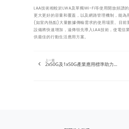
LAA技術相較於LWA及單獨Wi-Fi等使用開放頻
更大更好的容量和覆蓋，以及網路管理機制，能為
(如室內熱點)大量數據傳輸需求的使用場景。目前重
設備將快速增加，遠傳領先導入LAA技術，使電信業
供最佳的行動生活應用方案。
上一篇
2x50G及1x50G產業應用標準助力...