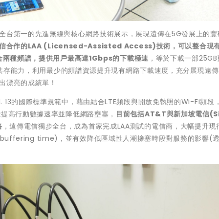
全台第一的先進無線與核心網路技術展示，展現遠傳在5G發展上的豐
LAA (Licensed-Assisted Access)技術，可以整合現有
合兩種頻譜，提供用戶最高達1Gbps的下載極速
，等於下載一部25G
務的共存能力，利用最少的頻譜資源提升現有網路下載速度，充分展現遠
交出漂亮的成績單！
 Rel. 13的國際標準規範中，藉由結合LTE頻段與開放免執照的Wi-Fi頻
能提高行動數據速率並降低網路壅塞，
目前包括AT&T與新加坡電信(Si
路
，遠傳電信獨步全台，成為首家完成LAA測試的電信商，大幅提升現
uffering time)，並有效降低區域性人潮擁塞時段對服務的影響(