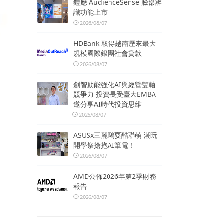
鎧應 AudienceSense 臉部辨
識功能上市
2026/08/07
HDBank 取得越南歷來最大
規模國際銀團社會貸款
2026/08/07
創智動能強化AI與經營雙軸
競爭力 投資長受臺大EMBA
邀分享AI時代投資思維
2026/08/07
ASUSx三麗鷗耍酷聯萌 潮玩
開學祭搶抱AI筆電！
2026/08/07
AMD公佈2026年第2季財務
報告
2026/08/07