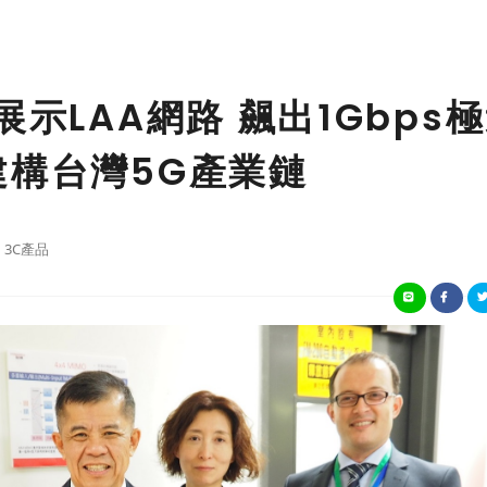
展示LAA網路 飆出1Gbps
建構台灣5G產業鏈
3C產品