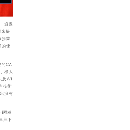
景，透過
源來提
服務業
好的使
波的CA
內手機大
以及WI
有技術
推出擁有
Fi兩種
量與下