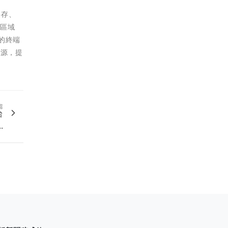
共存、
蓋區域
的終端
資源，提
篇
台
.