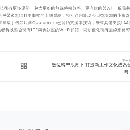
譜的技術有更多優勢，包含更好的無線傳輸效率、更有效的與Wi-Fi服務
用戶帶來無縫且更順暢的上網體驗，特別適用於現今日益增加的小覆
量級手機晶片商Qualcomm已開始支援本技術，未來具備支援LAA
者得以整合現有LTE與免執照的Wi-Fi頻譜，同步優化現有無線網路
下一
數位轉型浪潮下 打造新工作文化成為
灣..