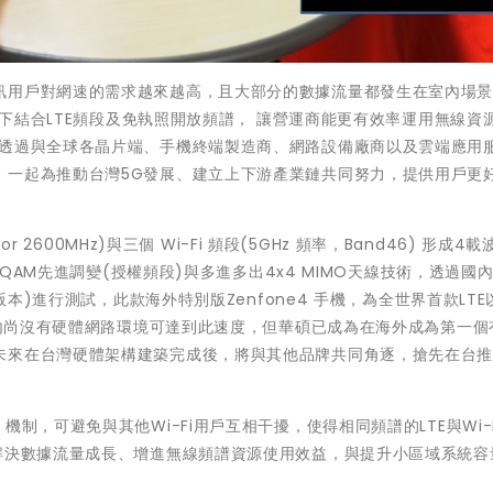
訊用戶對網速的需求越來越高，且大部分的數據流量都發生在室內場
情況下結合LTE頻段及免執照開放頻譜， 讓營運商能更有效率運用無線資
，透過與全球各晶片端、手機終端製造商、網路設備廠商以及雲端應用
，一起為推動台灣5G發展、建立上下游產業鏈共同努力，提供用戶更
 2600MHz)與三個 Wi-Fi 頻段(5GHz 頻率，Band46) 形成4載
6QAM先進調變(授權頻段)與多進多出4x4 MIMO天線技術，透過國
版本)進行測試，此款海外特別版Zenfone4 手機，為全世界首款LTE
雖國內尚沒有硬體網路環境可達到此速度，但華碩已成為在海外成為第一個
未來在台灣硬體架構建築完成後，將與其他品牌共同角逐，搶先在台
talk）機制，可避免與其他Wi-Fi用戶互相干擾，使得相同頻譜的LTE與Wi-
效解決數據流量成長、增進無線頻譜資源使用效益，與提升小區域系統容