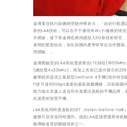
遠傳電信執行副總經理饒仲華表示：「由於行動通
新的LAA技術，可以在不干擾現有Wi-Fi服務的
升網速，接下來遠傳也將持續投入5G新技術研究
者間的緊密結合，深化與國內產學研單位合作關係
用體驗。」
遠傳實驗室的LAA系統透過整合LTE頻段(1800MHz or
(總頻寬4x20MHz)，再加上先前已成功展示的25
廠華碩所提供之最新型ZenFone 4手機(海外特別
FI皆可達到1Gbps速度的最新旗艦機種，目前
能力做出支援上述這些先進通訊規格的手機品牌，
此速度的智慧手機。
LAA系統同時透過新的LBT（listen-before-
服務可並存並同時運作。因此
LAA是讓營運商有
載傳輸速度的關鍵技術之一
。