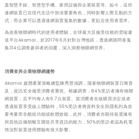
蓋智慧手錶、智慧型手機、家用設備與企業裝置等。如今，這些
連網裝置已在現代生活中扮演重要角色，同時影響人際互動的方
式，而企業可以透過連網裝置蒐集的數據，更貼近使用者需求。
為改善物聯網時代的使用者體驗，全球最大且備受信賴的雲端遞
送平台Akamai，於2017年6月針對台灣地區，透過網路問卷蒐
集314位調查參與者的回覆，深入洞察物聯網世界。
消費者與企業物聯網趨勢
Akamai 媒體產業策略總監陳秀慧強調，隨著物聯網裝置日漸普
及，資訊安全備受消費者重視。根據調查，84%受訪者擁有物聯
網裝置，且平均每人有6.7台裝置。當消費者在做購買決定或者
透過裝置享受線上體驗時，55%受訪者將資料安全與隱私列為首
要考量而非酷炫功能或軟體效能，此外，消費者亦期待裝置擁有
與其他設備順暢互聯並共享資訊的能力，50%的受訪者認為耗電
情況對裝置使用體驗有很大影響。