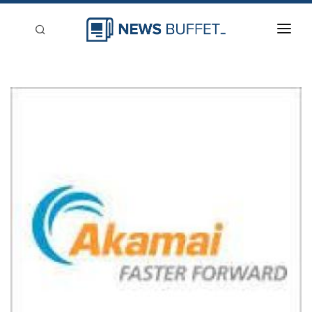
回到首頁
新聞稿分類
登入
刊登