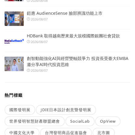
2026/08/08
鎧應 AudienceSense 臉部辨識功能上市
2026/08/07
HDBank 取得越南歷來最大規模國際銀團社會貸款
2026/08/07
創智動能強化AI與經營雙軸競爭力 投資長受臺大EMBA
邀分享AI時代投資思維
2026/08/07
熱門標籤
國際發明展
JDIE日本設計創意暨發明展
世界發明智慧財產聯盟總會
SocialLab
OpView
中國文化大學
台灣發明商品促進協會
北市圖