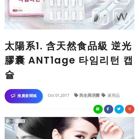
太陽系1. 含天然食品級 逆光
膠囊 ANT1age 타임리턴 캡
슐
Oct 01,2017
民生與消費
家用品
推廣新聞稿