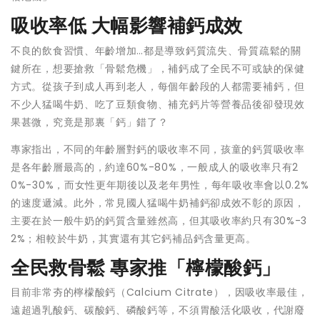
吸收率低 大幅影響補鈣成效
不良的飲食習慣、年齡增加…都是導致鈣質流失、骨質疏鬆的關
鍵所在，想要搶救「骨鬆危機」，補鈣成了全民不可或缺的保健
方式。從孩子到成人再到老人，每個年齡段的人都需要補鈣，但
不少人猛喝牛奶、吃了豆類食物、補充鈣片等營養品後卻發現效
果甚微，究竟是那裏「鈣」錯了？
專家指出，不同的年齡層對鈣的吸收率不同，孩童的鈣質吸收率
是各年齡層最高的，約達60%-80%，一般成人的吸收率只有2
0%-30%，而女性更年期後以及老年男性，每年吸收率會以0.2%
的速度遞減。此外，常見國人猛喝牛奶補鈣卻成效不彰的原因，
主要在於一般牛奶的鈣質含量雖然高，但其吸收率約只有30%-3
2%；相較於牛奶，其實還有其它鈣補品鈣含量更高。
全民救骨鬆 專家推「檸檬酸鈣」
目前非常夯的檸檬酸鈣（Calcium Citrate），因吸收率最佳，
遠超過乳酸鈣、碳酸鈣、磷酸鈣等，不須胃酸活化吸收，代謝廢