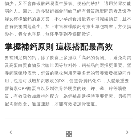
物少，又不會像碳酸鈣易產生脹氣、便秘的缺點，適用於胃功能
弱的人。因此，許多醫師都會開給已經有骨質疏鬆問題者及懷孕
婦女檸檬酸鈣的處方簽，不少孕婦食用後表示可減緩抽筋，且不
會有便祕問題產生。加上市售檸檬酸鈣有推出單包粉末，方便攜
帶外，吞食也容易，無怪乎受到孕婦間歡迎。
掌握補鈣原則 這樣搭配最高效
要補到足夠的鈣，除了飲食上多攝取「高鈣的食物」，避免高鈉
及高蛋白質食物及含咖啡因等飲料外，鈣補品的選擇更重要。營
養師陳毓玲表示，鈣質的吸收利用需要多元的營養素發揮協同作
用，包括可以增加鈣吸收的D3，促進骨質鈣化K2，人體最重要
營養素CPP酪蛋白以及增強骨骼硬度的鎂、鉀、磷、鋅等礦物
質，有效吸收加維持的配方，為鈣補品選擇時重要元素。另搭再
配均衡飲食、適度運動，才能有效增加骨密度。