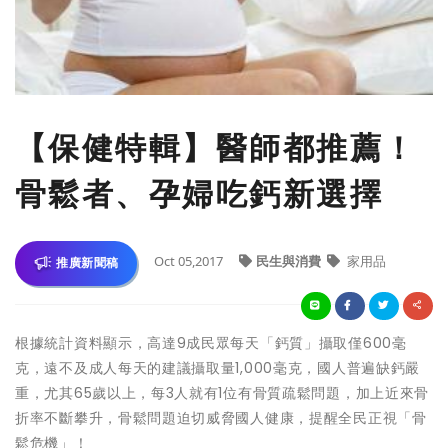
【保健特輯】醫師都推薦！
骨鬆者、孕婦吃鈣新選擇
Oct 05,2017
民生與消費
家用品
推廣新聞稿
根據統計資料顯示，高達9成民眾每天「鈣質」攝取僅600毫
克，遠不及成人每天的建議攝取量1,000毫克，國人普遍缺鈣嚴
重，尤其65歲以上，每3人就有1位有骨質疏鬆問題，加上近來骨
折率不斷攀升，骨鬆問題迫切威脅國人健康，提醒全民正視「骨
鬆危機」！