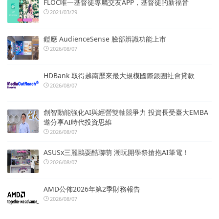
FLOC唯一基督徒專屬交友APP，基督徒的新福音
2021/03/29
鎧應 AudienceSense 臉部辨識功能上市
2026/08/07
HDBank 取得越南歷來最大規模國際銀團社會貸款
2026/08/07
創智動能強化AI與經營雙軸競爭力 投資長受臺大EMBA
邀分享AI時代投資思維
2026/08/07
ASUSx三麗鷗耍酷聯萌 潮玩開學祭搶抱AI筆電！
2026/08/07
AMD公佈2026年第2季財務報告
2026/08/07