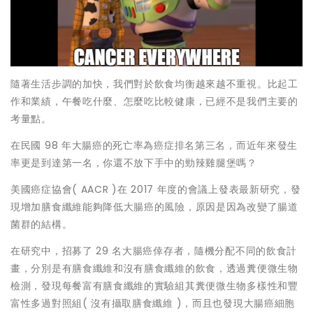
隨著生活步調的加快，我們對於飲食均衡越來越不重視。比起工
作和業績，午餐吃什麼、怎麼吃比較健康，已經不是我們主要的
考量點。
在民國 98 年大腸癌的死亡率為癌症排名第三名，而近年來發生
率更是到達第一名，你還不放下手中的勁辣雞腿堡嗎？
美國癌症協會( AACR )在 2017 年度的會議上發表最新研究，發
現增加膳食纖維能夠降低大腸癌的風險，原因是因為改變了腸道
菌群的結構。
在研究中，招募了 29 名大腸癌倖存者，隨機分配不同的飲食計
畫，分別是有膳食纖維和沒有膳食纖維的飲食，透過糞便微生物
檢測，發現每餐富有膳食纖維的實驗組其糞便微生物多樣性和豐
富性多過對照組( 沒有攝取膳食纖維 )，而且也發現大腸癌細胞