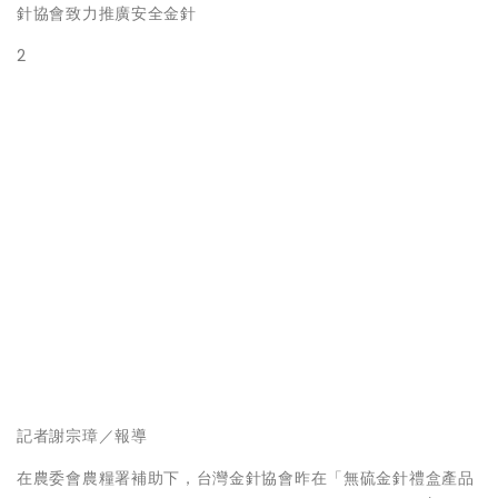
針協會致力推廣安全金針
2
記者謝宗璋／報導
在農委會農糧署補助下，台灣金針協會昨在「無硫金針禮盒產品