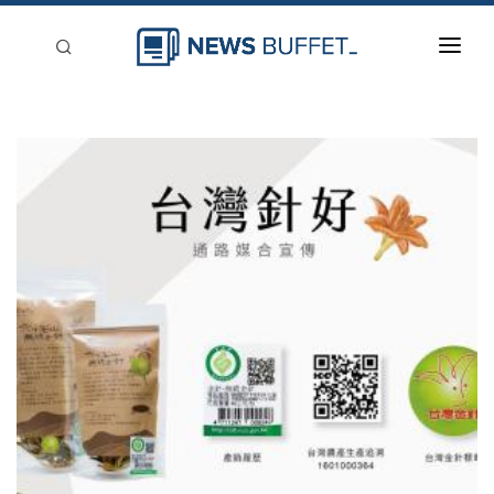
回到首頁
新聞稿分類
登入
刊登