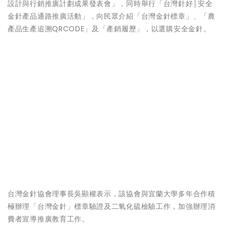
設計與行銷推廣計劃成果發表會」，同時舉行「台灣針好│安全
金針產品通路推廣活動」，向民眾介紹「台灣金針標章」、「農
產品生產追溯QRCODE」及「產銷履歷」，以選購安全金針。
台灣金針協會理事長吳顯權表示，該協會與宜蘭大學多年合作積
極辦理「台灣金針」標章驗證及二氧化硫檢驗工作，加強辦理消
費者宣導推廣教育工作。