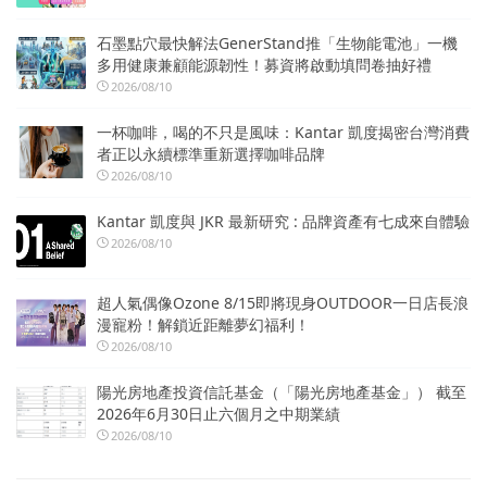
石墨點穴最快解法GenerStand推「生物能電池」一機
多用健康兼顧能源韌性！募資將啟動填問卷抽好禮
2026/08/10
一杯咖啡，喝的不只是風味：Kantar 凱度揭密台灣消費
者正以永續標準重新選擇咖啡品牌
2026/08/10
Kantar 凱度與 JKR 最新研究 : 品牌資產有七成來自體驗
2026/08/10
超人氣偶像Ozone 8/15即將現身OUTDOOR一日店長浪
漫寵粉！解鎖近距離夢幻福利！
2026/08/10
陽光房地產投資信託基金（「陽光房地產基金」） 截至
2026年6月30日止六個月之中期業績
2026/08/10