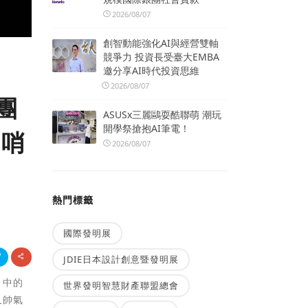
2026/08/07
創智動能強化AI與經營雙軸
競爭力 投資長受臺大EMBA
邀分享AI時代投資思維
2026/08/07
團
ASUSx三麗鷗耍酷聯萌 潮玩
開學祭搶抱AI筆電！
、哨
2026/08/07
熱門標籤
國際發明展
JDIE日本設計創意暨發明展
》中的
世界發明智慧財產聯盟總會
又帥氣