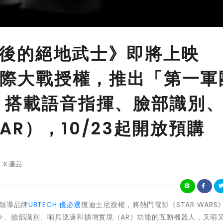
：最後的絕地武士》即將上映
獲星際大戰授權，推出「第一軍
 搭載語音指揮、臉部識別
R），10/23起開放預購
3C產品
球領導品牌
UBTECH 優必選
獲迪士尼授權，將熱門電影《STAR WARS
令、臉部識別、哨兵巡邏和擴增實境（AR）
功能的互動機器人，又萌