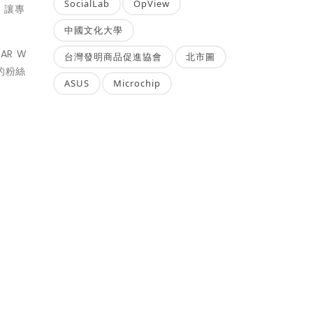
SocialLab
OpView
，
讓專
中國文化大學
R W
台灣發明商品促進協會
北市圖
的粉絲
ASUS
Microchip