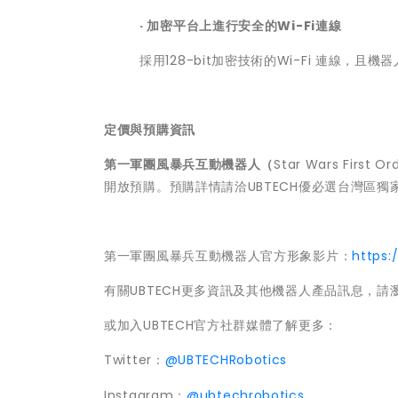
· 加密平台上進行安全的
Wi-Fi
連線
採用128-bit加密技術的Wi-Fi 連線
定價與預購資訊
第一軍團風暴兵互動機器人（
Star Wars First
開放預購。預購詳情請洽UBTECH優必選台灣區獨
第一軍團風暴兵互動機器人官方形象影片：
https:
有關UBTECH更多資訊及其他機器人產品訊息，請
或加入UBTECH官方社群媒體了解更多：
Twitter：
@UBTECHRobotics
Instagram：
@ubtechrobotics