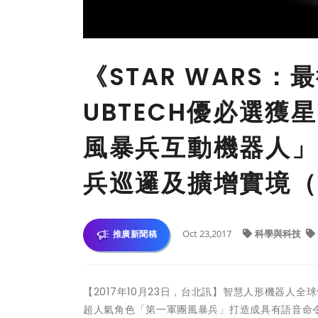
《STAR WARS
UBTECH優必選
風暴兵互動機器人」
兵巡邏及擴增實境（A
Oct 23,2017
科學與科技
推廣新聞稿
【2017年10月23日，台北訊】智慧人形機器人全
超人氣角色「第一軍團風暴兵」
打造成具有語音命