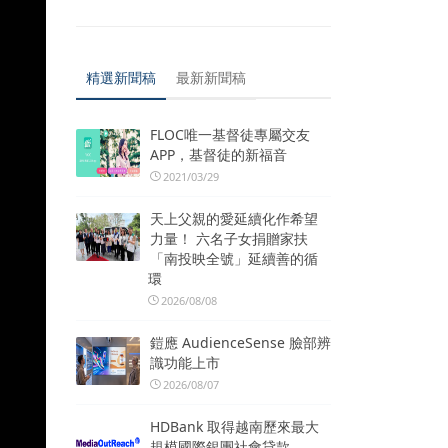
精選新聞稿
最新新聞稿
FLOC唯一基督徒專屬交友
APP，基督徒的新福音
2021/03/29
天上父親的愛延續化作希望
力量！ 六名子女捐贈家扶
「南投映全號」延續善的循
環
2026/08/08
鎧應 AudienceSense 臉部辨
識功能上市
2026/08/07
HDBank 取得越南歷來最大
規模國際銀團社會貸款