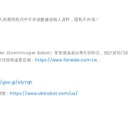
，且機器人與應用程式中不存放數據或個人資料，隱私不外洩！
 Order Stormtrooper Robot）零售價為新台幣11,990元，預計於10/23
家
代理商遠寬官網：
https://www.farwide.
com.tw
。
//
goo.gl/e1yYqh
瀏覽：
htt
ps://www.ubtrobot.com/us/