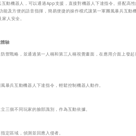
兵互動機器人
，可以通過App支援，直接對機器人下達指令。
搭配高性
功能及方便的語音指揮，
簡易便捷的操作模式讓第一軍團風暴兵互動
及家人安全。
境體驗
達防禦戰略，
並通過第一人稱和第三人稱視覺畫面，在應用介面上發起
團風暴兵互動機器人下達指令，
輕鬆控制機器人動作。
建立三個不同玩家的臉部識別，作為互動依據。
邏指定區域，
偵測並回應入侵者。