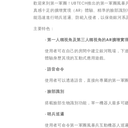
歡迎來到第一軍團！UBTECH推出的第一軍團風暴
真感十足的擴增實境（AR）體驗、
精準的臉部識別
能迅速進行哨兵巡
邏、防範入侵者，以保衛銀河系
主要特色：
· 第一人稱視角及第三人稱視角的
AR
擴增實
使用者可在自己的房間中建立銀河戰場，下
體驗身歷其境的互動式應用遊戲。
· 語音命令
使用者可以透過語音，
直接向專屬的第一軍
· 臉部識別
搭載臉部生物識別功能，
單一機器人最多可
· 哨兵巡邏
使用者可命令第一軍團風暴兵互動機器人巡