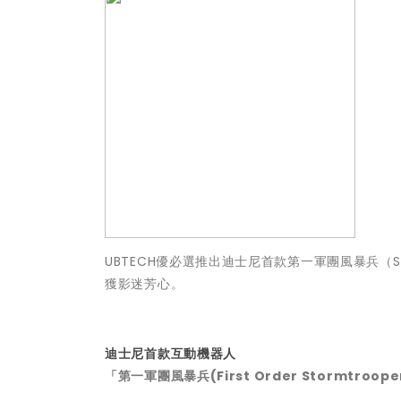
UBTECH優必選推出迪士尼首款第一軍團風暴兵（Star Wa
獲影迷芳心。
迪士尼首款互動機器人
「第一軍團風暴兵
(First Order Stormtroope