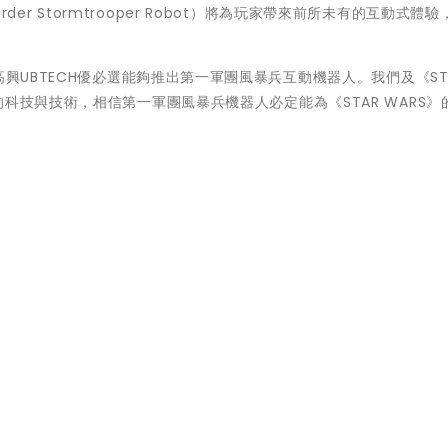
rst Order Stormtrooper Robot）將為玩家帶來前所未有的互動式體驗
興UBTE
CH優必選能夠推出第一軍團風暴兵互動機器人。我們及《STA
的科技與技術，
相信第一軍團風暴兵機器人必定能為《STAR WARS》