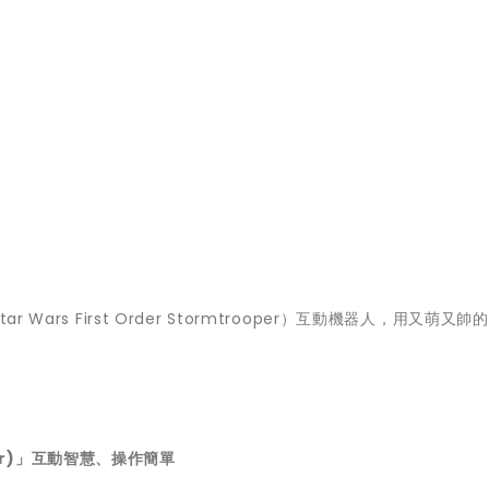
rs First Order Stormtrooper）互動機器人，
用又萌又帥的
r)
」
互動智慧、操作簡單