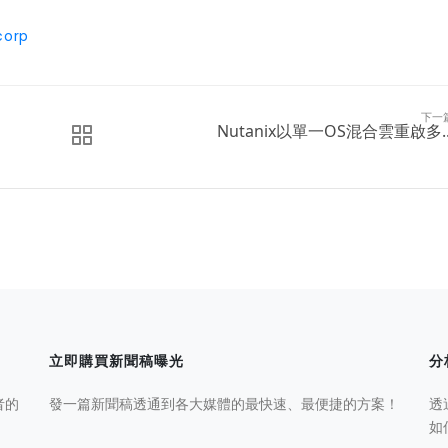
corp
下一
​Nutanix以單一OS混合雲重啟多..
立即購買新聞稿曝光
分
者的
發一篇新聞稿透通到各大媒體的最快速、最便捷的方案！
透
如