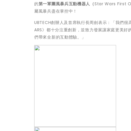
的
第一軍團風暴兵互動機器人（
St
ar Wars Fi
屬風暴兵盡在掌控中！
UBTECH創辦人及首席執行長周劍表示：「我們很高
ARS》都十分注重創新，
並致力發展讓家庭更美好
們帶來全新的互動體驗。」