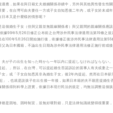
能適應，如果在與日籍丈夫婚姻關係存續中，另外與其他異性發生性
重要，在台灣可由夫妻任一方或子女自知悉後二年內，或子女於未成
在日本又是什麼樣的情形呢？
是這個婚生子女（但與父親並無親緣關係者）與父親間的親緣關係應
，依據99年5月26日修正公布前之台灣涉外民事法律適用法第19條之規
在100年5月26日開始施行後，依據修正後涉外民事法律適用法第55
而父為日本國籍，不論出生日期為涉外民事法律適用法修正施行前或
は、夫が子の出生を知った時から一年以内に提起しなければならない
提起。」所以，在台灣，可以提起婚生否認訴訟的當事人有夫或妻之
子女」或「子女自知悉其非為婚生子女」後2年內提起。然而在日本卻
提起」，也就是說孩子在出生後一年後，如果日本籍的夫不願意提婚生
緣關係得到科學上證實，依據日本現行民法的規定，均無法調整這個
律都是因地、因時制宜，並無好壞對錯，只是法律知識就變得很重要