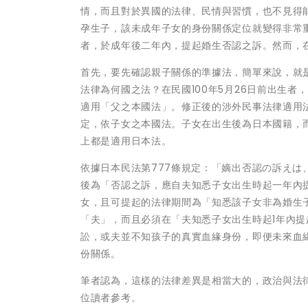
情，而且對於異國的法律、民情與習慣，也不見得
孕生子，該未成年子女的身份關係定位就變得非常
者，於成年後二年內，提起婚生否認之訴。然而，
首先，要先確認親子關係的準據法，簡單來說，就
法律為何國之法？在民國100年5月26日前出生者
適用「父之本國法」。修正後的涉外民事法律適用法
定，依子女之本國法。子女在出生後為日本國籍，
上都是適用日本法。
依據日本民法第777條規定：「嫡出否認の訴え
後為「否認之訴，應自夫知悉子女出生時起一年內
女，且可提起的法律期間為「知悉該子女非為婚生
「夫」，而且必須在「夫知悉子女出生時起1年內
訟，或夫並不知孩子的真實血緣身份，即便未來血
份關係。
筆者認為，這樣的法律差異是相當大的，政治與法
位讀者參考。