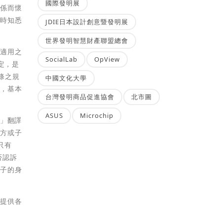
國際發明展
關係而懷
年時知悉
JDIE日本設計創意暨發明展
世界發明智慧財產聯盟總會
該適用之
SocialLab
OpView
定，是
條之規
中國文化大學
後，基本
台灣發明商品促進協會
北市圖
ASUS
Microchip
。」翻譯
一方或子
只有
否認訴
孩子的身
，提供各