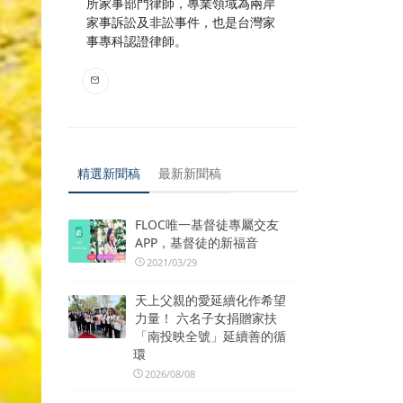
所家事部門律師，專業領域為兩岸
家事訴訟及非訟事件，也是台灣家
事專科認證律師。
精選新聞稿
最新新聞稿
FLOC唯一基督徒專屬交友
APP，基督徒的新福音
2021/03/29
天上父親的愛延續化作希望
力量！ 六名子女捐贈家扶
「南投映全號」延續善的循
環
2026/08/08