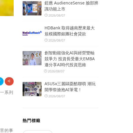
鎧應 AudienceSense 臉部辨
識功能上市
2026/08/07
HDBank 取得越南歷來最大
規模國際銀團社會貸款
2026/08/07
創智動能強化AI與經營雙軸
競爭力 投資長受臺大EMBA
邀分享AI時代投資思維
2026/08/07
ASUSx三麗鷗耍酷聯萌 潮玩
開學祭搶抱AI筆電！
闢一系列
2026/08/07
熱門標籤
辛苦的事