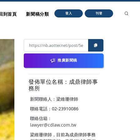
回到首頁
新聞稿分類
登入
刊登
推廣新聞稿
發佈單位名稱：成鼎律師事
務所
新聞聯絡人：梁維珊律師
聯絡電話：02-23910086
聯絡信箱：
lawyer@cdlaw.com.tw
梁維珊律師，目前為成鼎律師事務