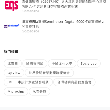
真健康醫療（02697.HK）與天津具身智能創新中心達成
戰略合作 共建具身智能醫療產業生態
2026/08/06
陳嘉樺Ella選擇Sennheiser Digital 6000打造震撼動人
的青春狂歡
2026/08/06
熱門標籤
北市圖
國際發明展
中國文化大學
SocialLab
OpView
世界發明智慧財產聯盟總會
JDIE日本設計創意暨發明展
台灣發明商品促進協會
Microchip
永春分館