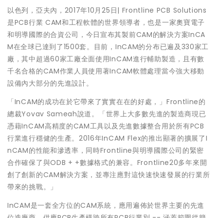
以色列，亞夫內，2017年10月25日| Frontline PCB Solutions
是PCB行業 CAM和工程軟體的世界領導者，也是一家奧寶電子
和明導國際的合資公司，今日宣布其製前CAM的解決方案InCA
M在全球已達到了1500套。目前，InCAM的分布已遍及330家工
廠，其中超過60家工廠全面使用InCAM進行輔助製造，且有數
千名合格的CAM作業人員使用著InCAM軟體處理當今強大移動
設備內大部分的先進設計。
「InCAM的成功在於它帶來了實實在在的好處，」Frontline的
總裁Yovav Sameah說道。「世界上大多數先進的製造商現已
憑藉InCAM高精度的CAM工具以及先進數據整合用於所有PCB
行業進行穩健的生產。2016年InCAM Flex的推出顯著的擴展了I
nCAM的性能和滲透率，同時Frontline與明導國際公司的緊密
合作確保了與ODB + +數據格式的兼容。Frontline20多年來開
創了創新的CAM解決方案，並專注應對這快速快速發展的行業所
帶來的挑戰。」
InCAM是一套全方位的CAM系統，應用遍佈於世界主要的先進
位造廠商，供應PCB生產橫跨所有PCB行業別 -- 涵蓋範圍從簡