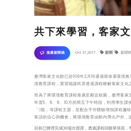
共下來學習，客家文
Oct 31,2017
新聞
新聞
推廣新聞稿
臺灣客家文化館已於106年2月16通過環保署環
境教育課程，冀望能讓民眾透過課程瞭解客家文化
而為了將環境教育課程推廣至鄰近校園，臺灣客家
年度5、6、9、10月的周五下午時段，利用學生
「𪹚龍」等課程主題，並配合手作體驗增加課程趣
客語的信心與機會，將環境教育由館內帶出戶外，
目前已辦理完成30場次授課，透過課程回饋單填寫