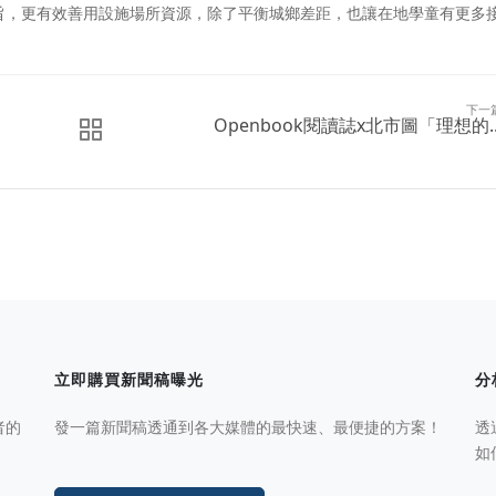
旨，更有效善用設施場所資源，除了平衡城鄉差距，也讓在地學童有更多
下一
Openbook閱讀誌x北市圖「理想的..
立即購買新聞稿曝光
分
者的
發一篇新聞稿透通到各大媒體的最快速、最便捷的方案！
透
如