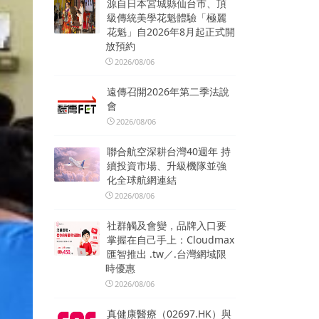
源自日本宮城縣仙台市、頂
級傳統美學花魁體驗「極麗
花魁」自2026年8月起正式開
放預約
2026/08/06
遠傳召開2026年第二季法說
會
2026/08/06
聯合航空深耕台灣40週年 持
續投資市場、升級機隊並強
化全球航網連結
2026/08/06
社群觸及會變，品牌入口要
掌握在自己手上：Cloudmax
匯智推出 .tw／.台灣網域限
時優惠
2026/08/06
真健康醫療（02697.HK）與