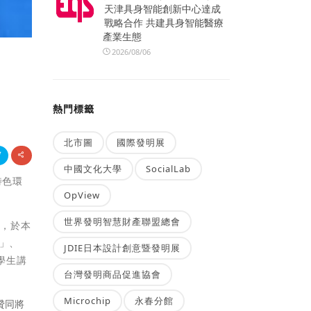
天津具身智能創新中心達成
戰略合作 共建具身智能醫療
產業生態
2026/08/06
熱門標籤
北市圖
國際發明展
中國文化大學
SocialLab
特色環
OpView
世界發明智慧財產聯盟總會
合，於本
」、
JDIE日本設計創意暨發明展
學生講
台灣發明商品促進協會
Microchip
永春分館
贊同將