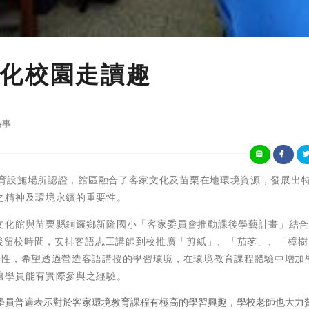
化校園走讀趣
時事
境教育設施場所認證，館區融合了客家文化及苗栗在地環境資源，發展出
之精神及環境永續的重要性。
文化館與苗栗縣銅鑼鄉新隆國小「客家委員會推動課後學藝計畫」結
課後留校時間，安排客語志工講師到校推廣「剪紙」、「茄苳」、「樟樹
味性，希望透過營造客語講授的學習環境，在環境教育課程體驗中增加
讓學員能有實際參與之經驗。
，學員普遍表示對於客家環境教育課程有極高的學習興趣，學校老師也大力