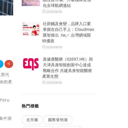
化全球航網連結
2026/08/06
社群觸及會變，品牌入口要
掌握在自己手上：Cloudmax
匯智推出 .tw／.台灣網域限
時優惠
2026/08/06
真健康醫療（02697.HK）與
天津具身智能創新中心達成
戰略合作 共建具身智能醫療
股票代
產業生態
壽命的產
2026/08/06
oru
熱門標籤
集中測
北市圖
國際發明展