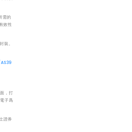
用所需的
有效性
D封裝。
/AS39
介面，打
微電子爲
士證券