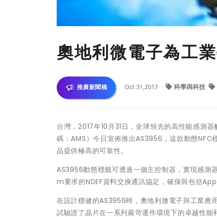
奧地利微電子為工業
Oct 31,2017
科學與科技
推廣新聞稿
台灣，2017年10月31日，全球領先的高性能感測
碼：AMS）今日宣佈推出AS3956，這款動態N
品提供極高的可靠性。
AS3956動態標籤可透過一個主控制器，實現感測器
m要求的NDEF資料交換通訊協定，確保與包括App
在設計穩健的AS3956時，奧地利微電子與工業
試驗證了晶片在一系列嚴苛運作環境下的卓越性能