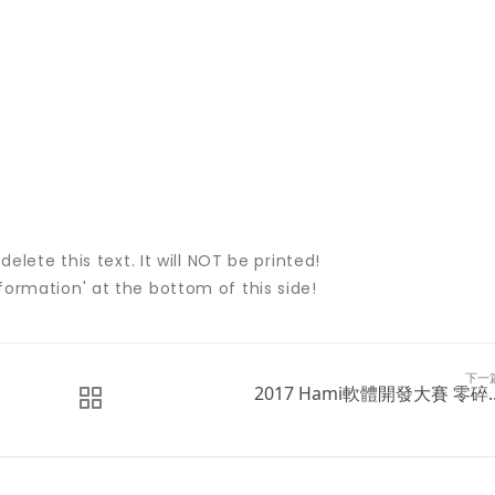
elete this text. It will NOT be printed!
nformation' at the bottom of this side!
下一
2017 Hami軟體開發大賽 零碎..