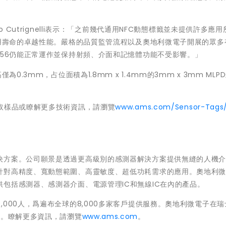
 Cutrignelli表示：「之前幾代通用NFC動態標籤並未提供許多應
使用壽命的卓越性能。嚴格的品質監管流程以及奧地利微電子開展的眾多
956仍能正常運作並保持射頻、介面和記憶體功能不受影響。」
0.3mm，占位面積為1.8mm x 1.4mm的3mm x 3mm MLP
取樣品或瞭解更多技術資訊，請瀏覽
www.ams.com/Sensor-Tags
決方案。公司願景是透過更高級別的感測器解決方案提供無縫的人機
針對高精度、寬動態範圍、高靈敏度、超低功耗需求的應用。奧地利
包括感測器、感測器介面、電源管理IC和無線IC在內的產品。
000人，爲遍布全球的8,000多家客戶提供服務。奧地利微電子在瑞
）。瞭解更多資訊，請瀏覽
www.ams.com
。