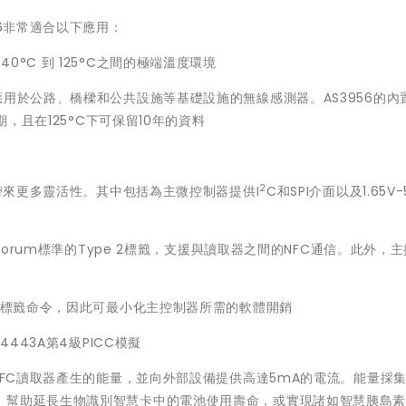
56非常適合以下應用：
°C 到 125°C之間的極端溫度環境
用於公路、橋樑和公共設施等基礎設施的無線感測器。AS3956的內置
期，且在125°C下可保留10年的資料
2
用帶來更多靈活性。其中包括為主微控制器提供I
C和SPI介面以及1.65V-
Forum標準的Type 2標籤，支援與讀取器之間的NFC通信。此外，
 2標籤命令，因此可最小化主控制器所需的軟體開銷
443A第4級PICC模擬
NFC讀取器產生的能量，並向外部設備提供高達5mA的電流。能量採
，幫助延長生物識別智慧卡中的電池使用壽命，或實現諸如智慧胰島