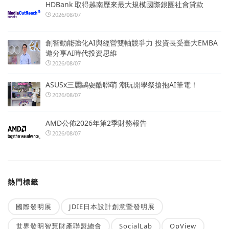
HDBank 取得越南歷來最大規模國際銀團社會貸款
2026/08/07
創智動能強化AI與經營雙軸競爭力 投資長受臺大EMBA
邀分享AI時代投資思維
2026/08/07
ASUSx三麗鷗耍酷聯萌 潮玩開學祭搶抱AI筆電！
2026/08/07
AMD公佈2026年第2季財務報告
2026/08/07
熱門標籤
國際發明展
JDIE日本設計創意暨發明展
世界發明智慧財產聯盟總會
SocialLab
OpView