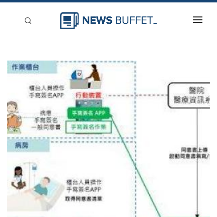
回到首頁
新聞稿分類
登入
刊登