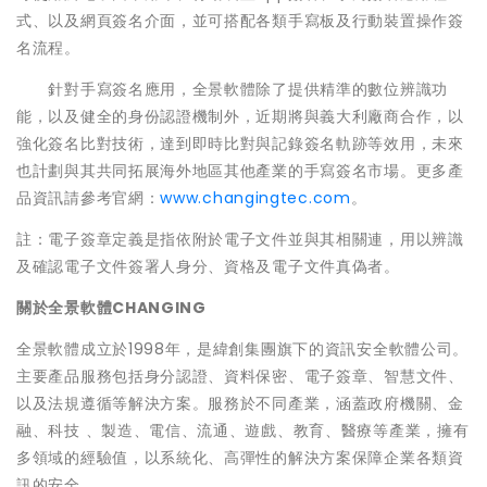
式、以及網頁簽名介面，並可搭配各類手寫板及行動裝置操作簽
名流程。
針對手寫簽名應用，全景軟體除了提供精準的數位辨識功
能，以及健全的身份認證機制外，近期將與義大利廠商合作，以
強化簽名比對技術，達到即時比對與記錄簽名軌跡等效用，未來
也計劃與其共同拓展海外地區其他產業的手寫簽名市場。更多產
品資訊請參考官網：
www.changingtec.com
。
註：電子簽章定義是指依附於電子文件並與其相關連，用以辨識
及確認電子文件簽署人身分、資格及電子文件真偽者。
關於全景軟體
CHANGING
全景軟體成立於1998年，是緯創集團旗下的資訊安全軟體公司。
主要產品服務包括身分認證、資料保密、電子簽章、智慧文件、
以及法規遵循等解決方案。服務於不同產業，涵蓋政府機關、金
融、科技 、製造、電信、流通、遊戲、教育、醫療等產業，擁有
多領域的經驗值，以系統化、高彈性的解決方案保障企業各類資
訊的安全。