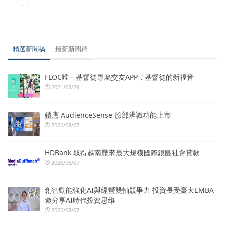
精選新聞稿
最新新聞稿
FLOC唯一基督徒專屬交友APP，基督徒的新福音
2021/03/29
鎧應 AudienceSense 臉部辨識功能上市
2026/08/07
HDBank 取得越南歷來最大規模國際銀團社會貸款
2026/08/07
創智動能強化AI與經營雙軸競爭力 投資長受臺大EMBA
邀分享AI時代投資思維
2026/08/07