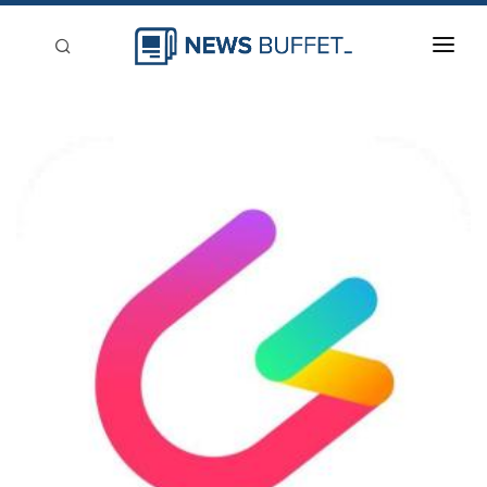
回到首頁
新聞稿分類
登入
刊登