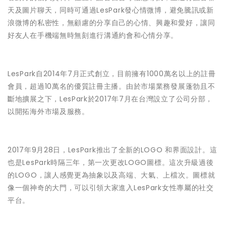
天及圖片聊天，同時可通過LesPark發心情微博，避免騰訊或新
浪微博的私密性，無顧慮的分享自己的心情、興趣和愛好，讓同
好友人在手機端無時無刻進行溝通約會和心情分享。
LesPark自2014年7月正式創立，目前擁有1000萬名以上的註冊
會員，超過10萬名的優質註冊主播。由於市場業務發展蓬勃且不
斷地擴展之下，LesPark於2017年7月在台灣設立了公司分部，
以開拓海外市場及服務。
2017年9月28日，LesPark推出了全新的LOGO 和界面設計。這
也是LesPark時隔三年，第一次更改LOGO圖標。這次升級過後
的LOGO，讓人感覺更為抽象以及高端、大氣、上檔次。圖標就
像一個神奇的大門，可以引領大家進入LesPark女性專屬的社交
平台。