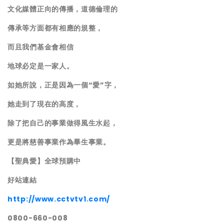
文化媒體正向的傳播，道德倫理的
傳承等方面都有相應的規整，
而且我們基金會相信
地球必定是一家人。
如她所說，正是因為一個“愛”字，
她走到了現在的高度，
除了把自己的事業做得風生水起，
更是將慈善事業作為畢生事業。
【聖典愛】全球預購中
好站連
結
http://www.cctvtv1.com/
0800-660-008