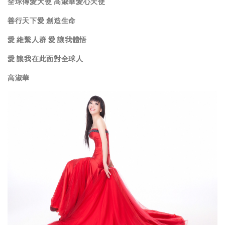
全球傳愛大使 高淑華愛心天使
善行天下愛 創造生命
愛 維繫人群 愛 讓我體悟
愛 讓我在此面對全球人
高淑華