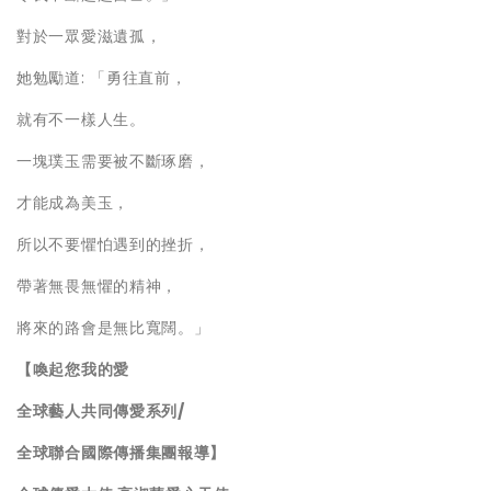
對於一眾愛滋遺孤，
她勉勵道: 「勇往直前，
就有不一樣人生。
一塊璞玉需要被不斷琢磨，
才能成為美玉，
所以不要懼怕遇到的挫折，
帶著無畏無懼的精神，
將來的路會是無比寬闊。」
【喚起您我的愛
全球藝人共同傳愛系列
/
全球聯合國際傳播集團報導】