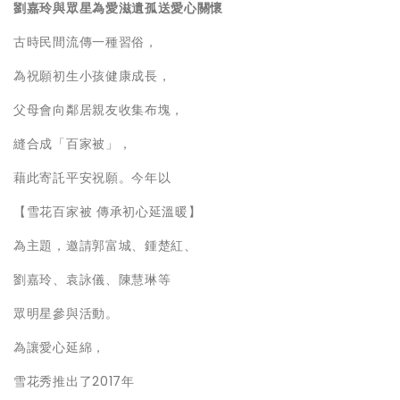
劉嘉玲與眾星為愛滋遺孤送愛心關懷
古時民間流傳一種習俗，
為祝願初生小孩健康成長，
父母會向鄰居親友收集布塊，
縫合成「百家被」，
藉此寄託平安祝願。今年以
【雪花百家被 傳承初心延溫暖】
為主題，邀請郭富城、鍾楚紅、
劉嘉玲、袁詠儀、陳慧琳等
眾明星參與活動。
為讓愛心延綿，
雪花秀推出了2017年