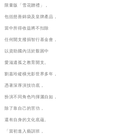
限量版「雪花贈禮」，
包括慈善錦袋及皇牌產品，
當中所得收益將不扣除
任何開支撥捐智行基金會，
以資助國內活於艱困中
愛滋遺孤之教育開支。
劉嘉玲縱橫光影世界多年，
憑著深厚演技功底，
扮演不同角色均揮灑自如，
除了靠自己的苦功，
還有自身的文化底蘊。
「當初進入藝訓班，