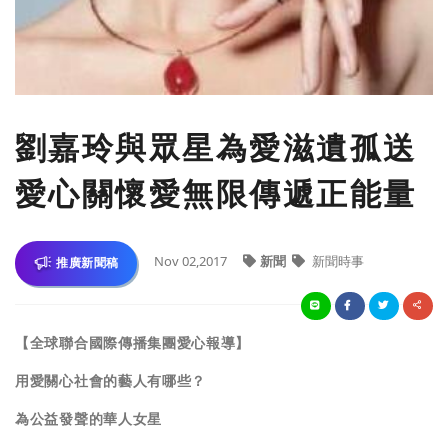
劉嘉玲與眾星為愛滋遺孤送
愛心關懷愛無限傳遞正能量
Nov 02,2017
新聞
新聞時事
推廣新聞稿
【全球聯合國際傳播集團愛心報導】
用愛關心社會的藝人有哪些？
為公益發聲的華人女星