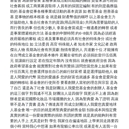
基金會 為新辦發展 某種事業或活動而組織的團體 資金來源可經由
社會募捐 或工商業募資取得 人員有的採固定編制 有的則是義務協
助的 基金會從事各種事業或活動的基本資源 如 教育基金 慈善基金
基 是事物的根本根基 金 就是錢 財產幣值的稱呼 以上基金會主力
於協助他人 集合社會各方的資源(用品與現金) 共同為需要協助的人
而行善良的事 但也有少數人 拿基金會當成是一種遺產的轉替 或者
是事業體避稅的方法 基金會的申辦時間 約6~8個月 因為必須經過
政府嚴格的審核 成立者及董事都必須具有社會的特殊身分 或社會
的特殊地位 如 立法委員 高官 特殊能人者 知名作家 文化記者 政商
傑出人物 長期為社會有所貢獻 熱情有愛的人 共達數十位 才能擁有
在台灣成立基金會的基本條件 若屬全省性的 必須捐款壹仟伍佰萬
元 並讓銀行設定 若在指定年限內 沒有捐出 就會被政府沒收 因為
政府希望基金會 能實際對社會有所贊捐 請問您當您身上如果有壹
仟伍百萬元 您會選擇放在自己的銀行財富裡 還是選擇協助他人 錢
是人間愛的代幣 當您的愛越多 您的財富也就越多 基金會是愛與金
錢的轉移站 基金會的行使與否 要看創辦人當初的理念與宗旨 是為
了自己 還是為了社會 我是財團法人我愛您基金會的創辦人 基金會
的這三個字 對我遙不可及 財團法人這四個字 我更沾不上邊 因為創
辦者是索尼國際化妝品 市場擺攤的女人 因為聖典愛 為了證明 高淑
華不是為了賣書 是為了傳達真理 而成立財團法人我愛您真愛地球
人基金會 唯一的目的就是將聖典愛的銷售金額 扣除成本與指定費
真實的將這一份愛做實際的捐助 所謂的實際 就是真的能夠到有需
要的人手上 尤其是針對 學生 我家住在偏遠地區 上學來回走路要四
個小時 當時我心中想著 如果有龍貓公車出現 或著是有人送我一台