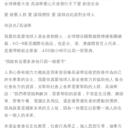
全球傳愛大使 高淑華愛心天使善行天下愛 創造生命
愛 維繫人群 愛 讓我體悟 愛 讓我在此面對全球人
何詠允/高淑華
我愛你真愛地球人基金會創辦人，全球聯合國際媒體傳播集團總
裁，SO-9索尼國際化妝品，也是台、港、澳媒體發言人代表，
是臺灣模範企業家，400個小時可以寫一部聖典。
“我能有這麼多身份只因一個愛字”
人美心善有能力大概就是用來形容像高淑華這樣把慈善作為自己
終生事業的女士。我愛你真愛地球人基金會致力於協助他人 集合
社會各方的資源，去幫助社會上各界需要幫助的人群。高淑華
說：“我們希望能夠解決，需要幫助的孩童，不管是生活費、腳踏
車、營養午餐、電腦文具用品、還是優秀優良者的獎勵與獎牌。
因為孩童是國家未來的主人翁，因為一份愛足以影響一個人的生
命一個人的未來。
本基金會會在文化教育，社會行為導正，做人思想引導，做事方