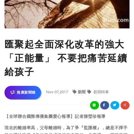
匯聚起全面深化改革的強大
「正能量」 不要把痛苦延續
給孩子
Nov 07,2017
新聞
新聞時事
推廣新聞稿
【全球聯合國際傳播集團愛心報導】
記者陳瑩珍報導
現在的離婚率高，父母離婚時，為了爭『監護權』，總是不擇手