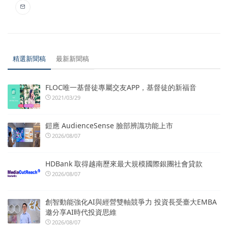
精選新聞稿
最新新聞稿
FLOC唯一基督徒專屬交友APP，基督徒的新福音
2021/03/29
鎧應 AudienceSense 臉部辨識功能上市
2026/08/07
HDBank 取得越南歷來最大規模國際銀團社會貸款
2026/08/07
創智動能強化AI與經營雙軸競爭力 投資長受臺大EMBA
邀分享AI時代投資思維
2026/08/07