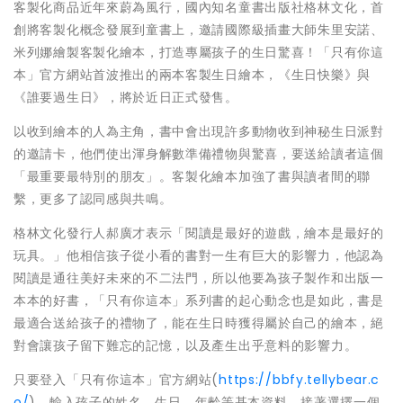
客製化商品近年來蔚為風行，國內知名童書出版社格林文化，首
創將客製化概念發展到童書上，邀請國際級插畫大師朱里安諾、
米列娜繪製客製化繪本，打造專屬孩子的生日驚喜！「只有你這
本」官方網站首波推出的兩本客製生日繪本，《生日快樂》與
《誰要過生日》，將於近日正式發售。
以收到繪本的人為主角，書中會出現許多動物收到神秘生日派對
的邀請卡，他們使出渾身解數準備禮物與驚喜，要送給讀者這個
「最重要最特別的朋友」。客製化繪本加強了書與讀者間的聯
繫，更多了認同感與共鳴。
格林文化發行人郝廣才表示「閱讀是最好的遊戲，繪本是最好的
玩具。」他相信孩子從小看的書對一生有巨大的影響力，他認為
閱讀是通往美好未來的不二法門，所以他要為孩子製作和出版一
本本的好書，「只有你這本」系列書的起心動念也是如此，書是
最適合送給孩子的禮物了，能在生日時獲得屬於自己的繪本，絕
對會讓孩子留下難忘的記憶，以及產生出乎意料的影響力。
只要登入「只有你這本」官方網站(
https://bbfy.tellybear.c
o/
)，輸入孩子的姓名、生日、年齡等基本資料，接著選擇一個