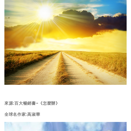
來源:百大暢銷書-《怎麼辦》
全球名作家:高淑華