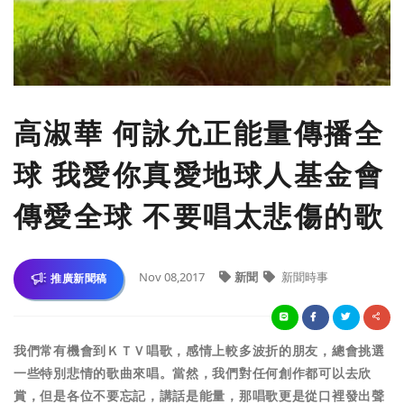
高淑華 何詠允正能量傳播全
球 我愛你真愛地球人基金會
傳愛全球 不要唱太悲傷的歌
Nov 08,2017
新聞
新聞時事
推廣新聞稿
我們常有機會到ＫＴＶ唱歌，感情上較多波折的朋友，總會挑選
一些特別悲情的歌曲來唱。當然，我們對任何創作都可以去欣
賞，但是各位不要忘記，講話是能量，那唱歌更是從口裡發出聲