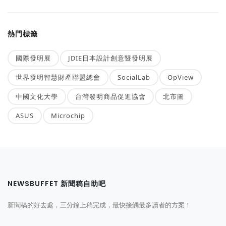
熱門標籤
國際發明展
JDIE日本設計創意暨發明展
世界發明智慧財產聯盟總會
SocialLab
OpView
中國文化大學
台灣發明商品促進協會
北市圖
ASUS
Microchip
NEWSBUFFET 新聞稿自助吧
新聞稿的好去處，三分鐘上稿完成，最快接觸最多讀者的方案！