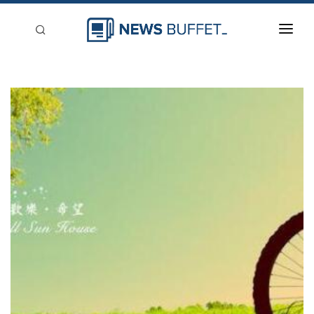
回到首頁
新聞稿分類
登入
刊登