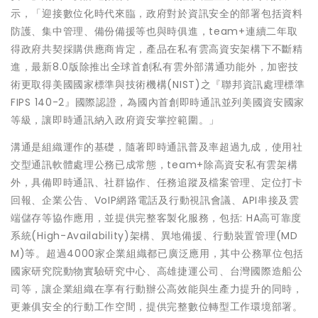
示，「迎接數位化時代來臨，政府對於資訊安全的部署包括資料
防護、集中管理、備份備援等也與時俱進，team+連續二年取
得政府共契採購供應商肯定，產品在私有雲高資安架構下不斷精
進，最新8.0版除推出全球首創私有雲外部溝通功能外，加密技
術更取得美國國家標準與技術機構(NIST)之『聯邦資訊處理標準
FIPS 140-2』國際認證，為國內首創即時通訊並列美國資安國家
等級，讓即時通訊納入政府資安掌控範圍。」
溝通是組織運作的基礎，隨著即時通訊普及率超過九成，使用社
交型通訊軟體處理公務已成常態，team+除高資安私有雲架構
外，具備即時通訊、社群協作、任務追蹤及檔案管理、定位打卡
回報、企業公告、VoIP網路電話及行動視訊會議、API串接及雲
端儲存等協作應用，並提供完整客製化服務，包括: HA高可靠度
系統(High-Availability)架構、異地備援、行動裝置管理(MD
M)等。超過4000家企業組織都已廣泛應用，其中公務單位包括
國家研究院動物實驗研究中心、高雄捷運公司、台灣國際造船公
司等，讓企業組織在享有行動辦公高效能與生產力提升的同時，
更兼俱安全的行動工作空間，提供完整數位轉型工作環境部署。