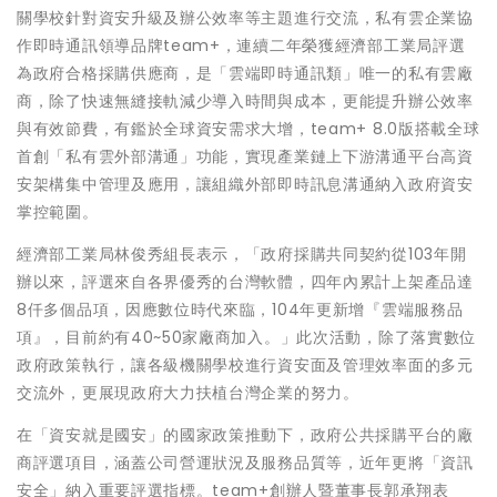
關學校針對資安升級及辦公效率等主題進行交流，私有雲企業協
作即時通訊領導品牌team+，連續二年榮獲經濟部工業局評選
為政府合格採購供應商，是「雲端即時通訊類」唯一的私有雲廠
商，除了快速無縫接軌減少導入時間與成本，更能提升辦公效率
與有效節費，有鑑於全球資安需求大增，team+ 8.0版搭載全球
首創「私有雲外部溝通」功能，實現產業鏈上下游溝通平台高資
安架構集中管理及應用，讓組織外部即時訊息溝通納入政府資安
掌控範圍。
經濟部工業局林俊秀組長表示，「政府採購共同契約從103年開
辦以來，評選來自各界優秀的台灣軟體，四年內累計上架產品達
8仟多個品項，因應數位時代來臨，104年更新增『雲端服務品
項』，目前約有40~50家廠商加入。」此次活動，除了落實數位
政府政策執行，讓各級機關學校進行資安面及管理效率面的多元
交流外，更展現政府大力扶植台灣企業的努力。
在「資安就是國安」的國家政策推動下，政府公共採購平台的廠
商評選項目，涵蓋公司營運狀況及服務品質等，近年更將「資訊
安全」納入重要評選指標。team+創辦人暨董事長郭承翔表