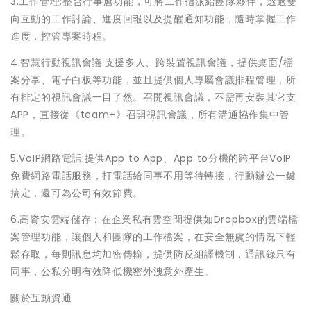
3.工作管理:整合行事曆功能，可將工作指派給團隊夥伴，透過雙
向互動的工作討論、進度回報以及提醒通知功能，隨時掌握工作
進度，控管專案時程。
4.智慧行動視訊會議:支援多人、跨裝置視訊會議，提供桌面/檔
案分享、電子白板等功能，並且提供個人專屬會議排程管理，所
有排定的視訊會議一目了然。召開視訊會議，不需再安裝其它支
APP，直接從《team+》召開視訊會議，所有溝通協作集中管
理。
5.VoIP網路電話:提供App to App、App to分機的跨平台VoIP
免費網路電話服務，打電話給同事不用等待轉接，行動辦公一鍵
搞定，還可為公司有效節費。
6.高資安雲端儲存：在企業私有雲空間提供如Dropbox的雲端檔
案管理功能，讓個人和團隊的工作檔案，在安全無虞的情況下輕
鬆存取，每則訊息均加密傳輸，提供防反組譯機制，通訊錄只有
同事，公私分明有效降低機密外洩意外產生。
關於互動資通