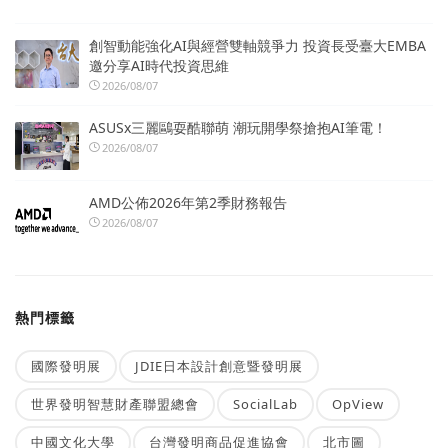
創智動能強化AI與經營雙軸競爭力 投資長受臺大EMBA
邀分享AI時代投資思維
2026/08/07
ASUSx三麗鷗耍酷聯萌 潮玩開學祭搶抱AI筆電！
2026/08/07
AMD公佈2026年第2季財務報告
2026/08/07
熱門標籤
國際發明展
JDIE日本設計創意暨發明展
世界發明智慧財產聯盟總會
SocialLab
OpView
中國文化大學
台灣發明商品促進協會
北市圖