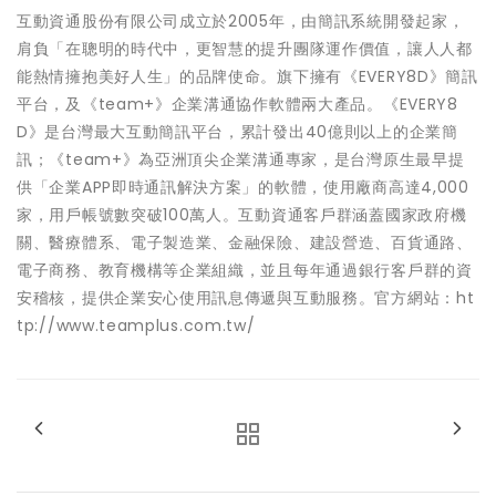
互動資通股份有限公司成立於2005年，由簡訊系統開發起家，
肩負「在聰明的時代中，更智慧的提升團隊運作價值，讓人人都
能熱情擁抱美好人生」的品牌使命。旗下擁有《EVERY8D》簡訊
平台，及《team+》企業溝通協作軟體兩大產品。《EVERY8
D》是台灣最大互動簡訊平台，累計發出40億則以上的企業簡
訊；《team+》為亞洲頂尖企業溝通專家，是台灣原生最早提
供「企業APP即時通訊解決方案」的軟體，使用廠商高達4,000
家，用戶帳號數突破100萬人。互動資通客戶群涵蓋國家政府機
關、醫療體系、電子製造業、金融保險、建設營造、百貨通路、
電子商務、教育機構等企業組織，並且每年通過銀行客戶群的資
安稽核，提供企業安心使用訊息傳遞與互動服務。官方網站：ht
tp://www.teamplus.com.tw/