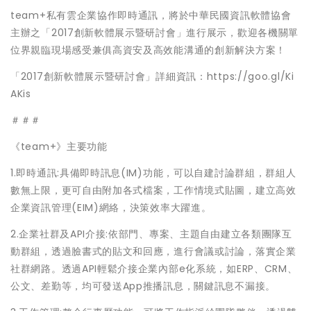
team+私有雲企業協作即時通訊，將於中華民國資訊軟體協會
主辦之「2017創新軟體展示暨研討會」進行展示，歡迎各機關單
位界親臨現場感受兼俱高資安及高效能溝通的創新解決方案！
「2017創新軟體展示暨研討會」詳細資訊：https://goo.gl/Ki
AKis
＃＃＃
《team+》主要功能
1.即時通訊:具備即時訊息(IM)功能，可以自建討論群組，群組人
數無上限，更可自由附加各式檔案，工作情境式貼圖，建立高效
企業資訊管理(EIM)網絡，決策效率大躍進。
2.企業社群及API介接:依部門、專案、主題自由建立各類團隊互
動群組，透過臉書式的貼文和回應，進行會議或討論，落實企業
社群網路。透過API輕鬆介接企業內部e化系統，如ERP、CRM、
公文、差勤等，均可發送App推播訊息，關鍵訊息不漏接。