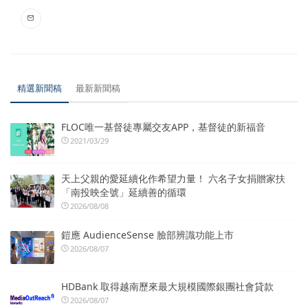
精選新聞稿
最新新聞稿
FLOC唯一基督徒專屬交友APP，基督徒的新福音
2021/03/29
天上父親的愛延續化作希望力量！ 六名子女捐贈家扶
「南投映全號」延續善的循環
2026/08/08
鎧應 AudienceSense 臉部辨識功能上市
2026/08/07
HDBank 取得越南歷來最大規模國際銀團社會貸款
2026/08/07