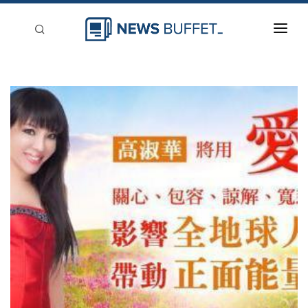
回到首頁
新聞稿分類
登入
刊登