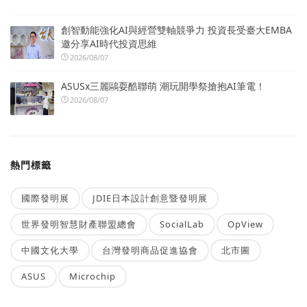
創智動能強化AI與經營雙軸競爭力 投資長受臺大EMBA
邀分享AI時代投資思維
2026/08/07
ASUSx三麗鷗耍酷聯萌 潮玩開學祭搶抱AI筆電！
2026/08/07
熱門標籤
國際發明展
JDIE日本設計創意暨發明展
世界發明智慧財產聯盟總會
SocialLab
OpView
中國文化大學
台灣發明商品促進協會
北市圖
ASUS
Microchip