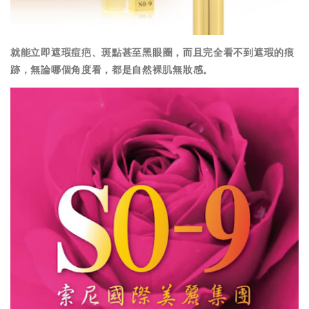
就
能立即遮瑕痘疤、斑點甚至黑眼圈，而且完全看不到遮瑕的痕
跡，無論哪個角度看，都是自然裸肌無妝感。