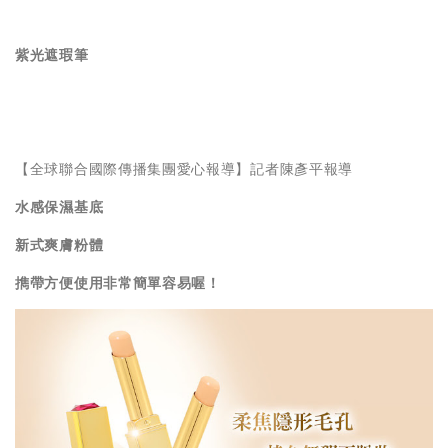
紫光遮瑕筆
【全球聯合國際傳播集團愛心報導】記者陳彥平報導
水感保濕基底
新式爽膚粉體
擕帶方便使用非常簡單容易喔！