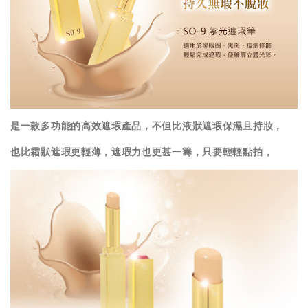
是一款多功能的高效遮瑕產品，不但比液狀遮瑕保濕且持妝，
也比霜狀遮瑕更輕薄，遮瑕力也更甚一籌，只要輕輕點拍，