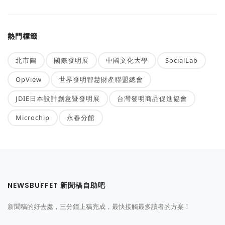
熱門標籤
北市圖
國際發明展
中國文化大學
SocialLab
OpView
世界發明智慧財產聯盟總會
JDIE日本設計創意暨發明展
台灣發明商品促進協會
Microchip
永春分館
NEWSBUFFET 新聞稿自助吧
新聞稿的好去處，三分鐘上稿完成，最快接觸最多讀者的方案！