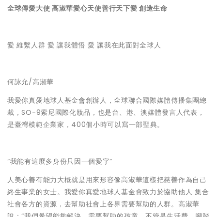
全球傳愛大使
高淑華愛心天使善行天下愛
創造生命
愛 維繫人群 愛 讓我體悟 愛 讓我在此面對全球人
何詠允/高淑華
我愛你真愛地球人基金會創辦人，全球聯合國際媒體傳播集團總
裁，SO-9索尼國際化妝品，也是台、港、澳媒體發言人代表，
是臺灣模範企業家，400個小時可以寫一部聖典。
“我能有這麼多身份只因一個愛字”
人美心善有能力大概就是用來形容像高淑華這樣把慈善作為自己
終生事業的女士。我愛你真愛地球人基金會致力於協助他人 集合
社會各方的資源，去幫助社會上各界需要幫助的人群。高淑華
說：“我們希望能夠解決，需要幫助的孩童，不管是生活費、腳踏