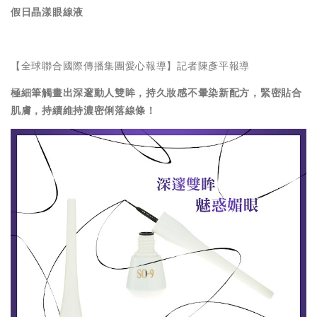
假日晶漾眼線液
【全球聯合國際傳播集團愛心報導】記者陳彥平報導
極細筆觸畫出深邃動人雙眸，持久妝感不暈染新配方，緊密貼合
肌膚，持續維持濃密俐落線條！