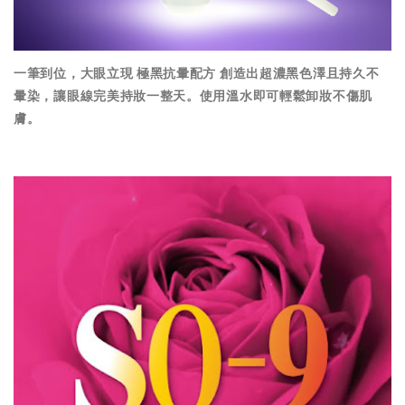
一筆到位，大眼立現 極黑抗暈配方 創造出超濃黑色澤且持久不
暈染，讓眼線完美持妝一整天。使用溫水即可輕鬆卸妝不傷肌
膚。