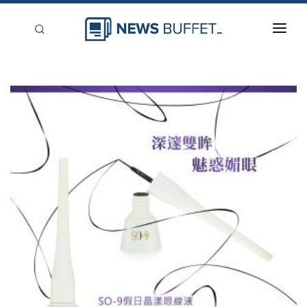
回到首頁
新聞稿分類
登入
刊登