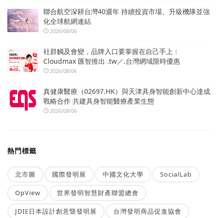
聯合航空深耕台灣40週年 持續投資市場、升級機隊並強
化全球航網連結
2026/08/06
社群觸及會變，品牌入口要掌握在自己手上：
Cloudmax 匯智推出 .tw／.台灣網域限時優惠
2026/08/06
真健康醫療（02697.HK）與天津具身智能創新中心達成
戰略合作 共建具身智能醫療產業生態
2026/08/06
熱門標籤
北市圖
國際發明展
中國文化大學
SocialLab
OpView
世界發明智慧財產聯盟總會
JDIE日本設計創意暨發明展
台灣發明商品促進協會