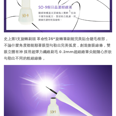
史上第1支旋轉刷頭 革命性35°旋轉筆刷能完美貼合睫毛根部，
不論什麼角度都能順著眼型勾勒出完美弧度，創造搶眼線條，雙
眼立體有神 採用超彈力纖維刷毛 0.2mm超細緻筆尖能隨心所欲
勾勒出不同的粗細線條，