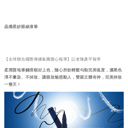
晶燦星紗眼線液筆
【全球聯合國際傳播集團愛心報導】記者陳彥平報導
柔潤質地筆觸滑順好上色，隨心所欲輕鬆勾勒完美弧度，濃黑色
澤不暈染、不掉妝、讓眼妝魅惑動人，雙眼立體有神，完美持妝
一整天！