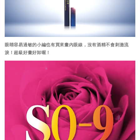
眼睛容易過敏的小編也有買來畫內眼線，沒有酒精不會刺激流
淚！超級好畫好卸喔！