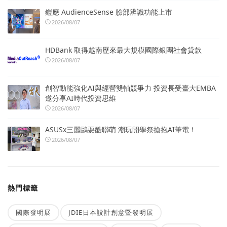
鎧應 AudienceSense 臉部辨識功能上市
2026/08/07
HDBank 取得越南歷來最大規模國際銀團社會貸款
2026/08/07
創智動能強化AI與經營雙軸競爭力 投資長受臺大EMBA
邀分享AI時代投資思維
2026/08/07
ASUSx三麗鷗耍酷聯萌 潮玩開學祭搶抱AI筆電！
2026/08/07
熱門標籤
國際發明展
JDIE日本設計創意暨發明展