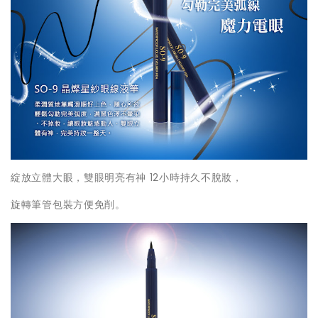
綻放立體大眼，雙眼明亮有神 12小時持久不脫妝，
旋轉筆管包裝方便免削。