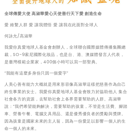
全球傳愛大使
高淑華愛心天使善行天下愛
創造生命
愛 維繫人群 愛 讓我體悟 愛 讓我在此面對全球人
何詠允/高淑華
我愛你真愛地球人基金會創辦人，全球聯合國際媒體傳播集團總
裁，SO-9索尼國際化妝品，也是台、港、澳媒體發言人代表，
是臺灣模範企業家，400個小時可以寫一部聖典。
“我能有這麼多身份只因一個愛字”
人美心善有能力大概就是用來形容像高淑華這樣把慈善作為自己
終生事業的女士。我愛你真愛地球人基金會致力於協助他人 集合
社會各方的資源，去幫助社會上各界需要幫助的人群。高淑華
說：“我們希望能夠解決，需要幫助的孩童，不管是生活費、腳踏
車、營養午餐、電腦文具用品、還是優秀優良者的獎勵與獎牌。
因為孩童是國家未來的主人翁，因為一份愛足以影響一個人的生
命一個人的未來。