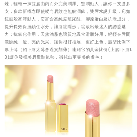
煉，輕輕一抹雙唇由內而外完美潤澤、豐潤動人，讓你ㄧ支勝多
支，多款新概念即使縱向唇紋也無痕潤飾，雙唇水誘升級，宛如
鏡面般亮澤動人，它富含高純度玻尿酸、膠原蛋白及抗老成分，
提升長效保濕鎖住水分，讓唇紋隱形，綻放出最迷人的誘惑魅
力
；抗氧化作用，天然油脂也讓質地異常滑順好用，
輕輕在唇間
漾開純、透、亮的光采。
讓你很好推展、更好上色，唇型比例下
厚上薄（如下唇太薄會過於刻薄）達到它的黃金比例(上唇1下唇1.
3)讓你發揮美唇驚豔氣勢，襯托出更完美的膚色！