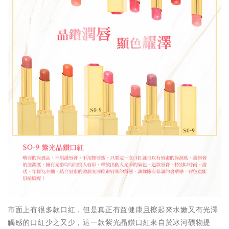
市面上有很多款口紅，但是真正有益健康且擦起來水嫩又有光澤
觸感的口紅少之又少，這一款紫光晶鑚口紅來自於冰河礦物提