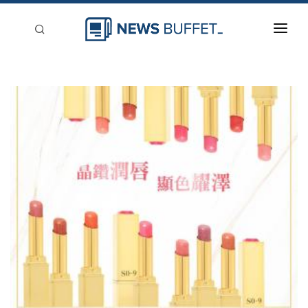
回到首頁
新聞稿分類
登入
刊登