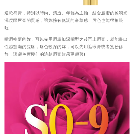
這款脣膏，特別以
時尚、清透、年輕
為主軸，結合唇蜜的盈潤光
澤度跟唇膏的質感，讓妳擁有低調的奢華感，唇色也能很搶眼
喔！
嘴唇較薄
的妳，可以先用唇筆加深嘴型之後再上唇膏，就能畫出
性感豐滿的雙唇，
唇色較深
的妳，可以先用遮瑕膏或者蜜粉修
飾，讓顯色度極佳的這款唇膏效果更顯著!