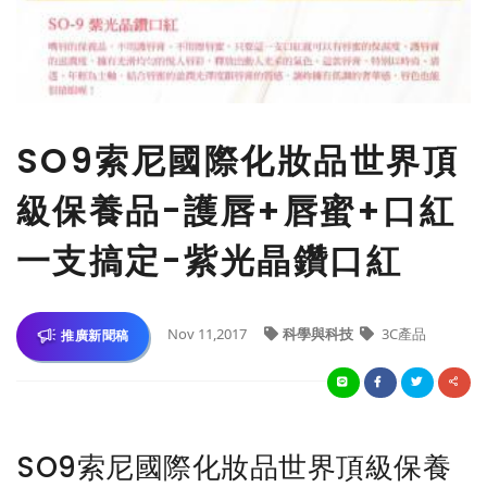
SO9索尼國際化妝品世界頂
級保養品-護唇+唇蜜+口紅
一支搞定-紫光晶鑽口紅
Nov 11,2017
科學與科技
3C產品
推廣新聞稿
SO9索尼國際化妝品世界頂級保養