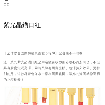
品
紫光晶鑽口紅
【全球聯合國際傳播集團愛心報導】記者陳彥平報導
這一系列紫光晶鑚口紅是用過數百枝唇部彩妝心得所研發，
不但
具有唇蜜滋潤亮澤，同時又擁有唇膏服貼、色澤持久效果
。更特
別的是，
這款脣膏會像水一樣在唇間化開，讓妳的雙唇就像透明
的小櫻桃般！