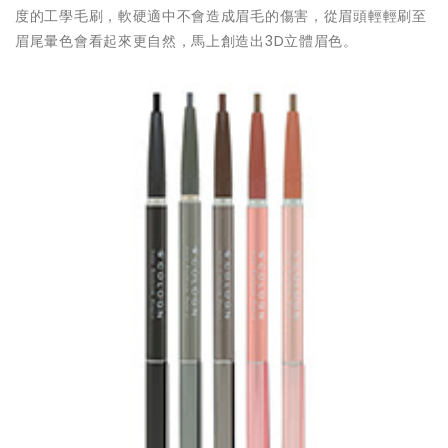
度的工學毛刷，軟硬適中不會造成眉毛的傷害，從眉頭輕輕刷至
眉尾暈色會看起來更自然，馬上創造出3D立體眉色。