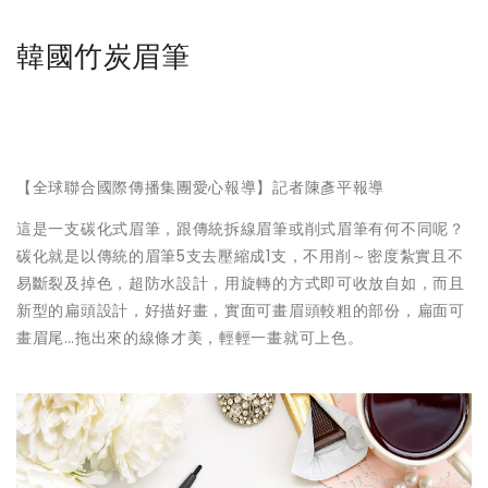
韓國竹炭眉筆
【全球聯合國際傳播集團愛心報導】記者陳彥平報導
這是一支碳化式眉筆，跟傳統拆線眉筆或削式眉筆有何不同呢？
碳化就是以傳統的眉筆5支去壓縮成1支，不用削～密度紮實且不
易斷裂及掉色，超防水設計，用旋轉的方式即可收放自如，而且
新型的扁頭設計，好描好畫，實面可畫眉頭較粗的部份，扁面可
畫眉尾…拖出來的線條才美，輕輕一畫就可上色。