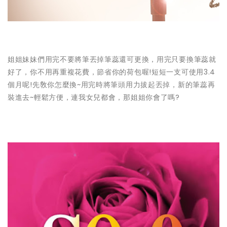
姐姐妹妹們用完不要將筆丟掉筆蕊還可更換，用完只要換筆蕊就
好了，你不用再重複花費，節省你的荷包喔!短短一支可使用3.4
個月呢!先敎你怎麼換~用完時將筆頭用力拔起丟掉，新的筆蕊再
裝進去~輕鬆方便，連我女兒都會，那姐姐你會了嗎?