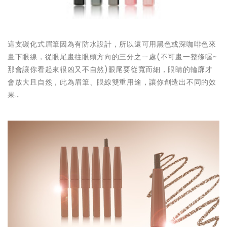
這支碳化式眉筆因為有防水設計，所以還可用黑色或深咖啡色來
畫下眼線，從眼尾畫往眼頭方向的三分之ㄧ處(不可畫一整條喔~
那會讓你看起來很凶又不自然)眼尾要從寬而細，眼睛的輪廓才
會放大且自然，此為眉筆、眼線雙重用途，讓你創造出不同的效
果…