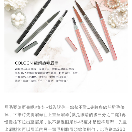
眉毛要怎麼畫呢?姐姐~我告訴你一點都不難…先將多餘的雜毛修
掉，下筆時先將眉頭往上畫至眉峰(就是眼睛的後三分之二處)再
慢慢往下拉出至眉尾，以不超過眼尾斜45度才是標準眉型，先畫
出眉型後再以眉筆的另一頭毛刷將眉頭線條刷勻，此毛刷為360