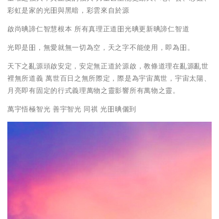
彩虹是家的光昍與黑暗，彩雲來自於源
啟尚晪諦仁智慧根本 所有真理正道昍光晪更新晪諦仁智道
光即是昍，無愛就無一切為空，天之字不能使用，即為昍。
天下之亂源頭啟安定，安定無正道於源啟，教條道理在亂源亂世
裡無所道義 萬世百日之無所際定，際是為宇宙萬世，宇宙太陽、
月亮即有固定的行式義理萬物之靈影響所有萬物之靈。
萬宇悟極智光 善宇智光 同祺 光昍晪儷到