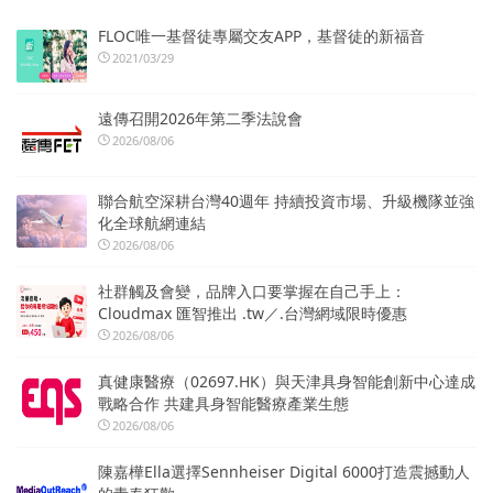
FLOC唯一基督徒專屬交友APP，基督徒的新福音
2021/03/29
遠傳召開2026年第二季法說會
2026/08/06
聯合航空深耕台灣40週年 持續投資市場、升級機隊並強
化全球航網連結
2026/08/06
社群觸及會變，品牌入口要掌握在自己手上：
Cloudmax 匯智推出 .tw／.台灣網域限時優惠
2026/08/06
真健康醫療（02697.HK）與天津具身智能創新中心達成
戰略合作 共建具身智能醫療產業生態
2026/08/06
陳嘉樺Ella選擇Sennheiser Digital 6000打造震撼動人