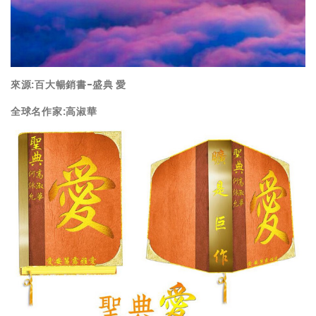
來源:百大暢銷書-盛典 愛
全球名作家:高淑華