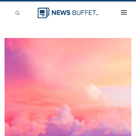
回到首頁
新聞稿分類
登入
刊登