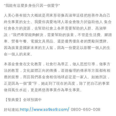
“我能有這麼多身份只因一個愛字”
人美心善有能力大概就是用來形容像高淑華這樣把慈善作為自己
終生事業的女士。我愛你真愛地球人基金會致力於協助他人 集合
社會各方的資源，去幫助社會上各界需要幫助的人群。高淑華
說：“我們希望能夠解決，需要幫助的孩童，不管是生活費、腳踏
車、營養午餐、電腦文具用品、還是優秀優良者的獎勵與獎牌。
因為孩童是國家未來的主人翁，因為一份愛足以影響一個人的生
命一個人的未來。
本基金會會在文化教育，社會行為導正，做人思想引導，做事方
法的教育，文化媒體正向的傳播，道德倫理的傳承等方面都有相
應的規整，而且我們基金會相信地球必定是一家人。如她所說，
正是因為一個“愛”字，她走到了現在的高度，除了把自己的事業
做得風生水起，更是將慈善事業作為畢生事業。
【聖典愛】全球預購中
好站連結
:
http://www.so9so9.com/
0800-660-008