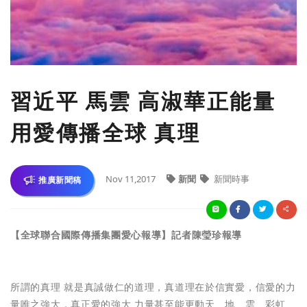
習近平 馬雲 高淑華正能量
用愛傳播全球 真理
Nov 11,2017
新聞
新聞時事
推廣新聞稿
【全球聯合國際傳播集團愛心報導】
記者陳瑩珍報導
所謂的真理 就是真誠做仁的道理，真道理在於信實愛，信愛的力
量唯之強大，真正愛的強大 力量甚至能更動天、地、雲、彩虹、