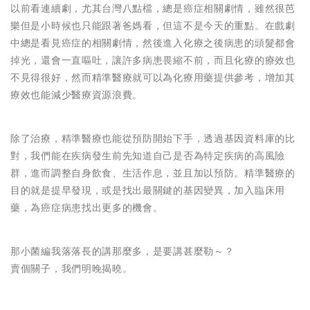
以前看連續劇，尤其台灣八點檔，總是癌症相關劇情，雖然很芭
樂但是小時候也只能跟著爸媽看，但這不是今天的重點。在戲劇
中總是看見癌症的相關劇情，然後進入化療之後病患的頭髮都會
掉光，還會一直嘔吐，讓許多病患畏縮不前，而且化療的療效也
不見得很好，然而精準醫療就可以為化療用藥提供參考，增加其
療效也能減少醫療資源浪費。
除了治療，精準醫療也能從預防開始下手，透過基因資料庫的比
對，我們能在疾病發生前先知道自己是否為特定疾病的高風險
群，進而調整自身飲食、生活作息，並且加以預防。精準醫療的
目的就是提早發現，或是找出最關鍵的基因變異，加入臨床用
藥，為癌症病患找出更多的機會。
那小菌編我落落長的講那麼多，是要講甚麼勒～？
賣個關子，我們明晚揭曉。