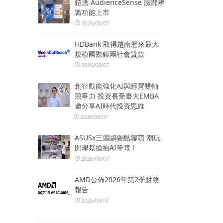
鎧應 AudienceSense 臉部辨
識功能上市
2026/08/07
HDBank 取得越南歷來最大
規模國際銀團社會貸款
2026/08/07
創智動能強化AI與經營雙軸
競爭力 投資長受臺大EMBA
邀分享AI時代投資思維
2026/08/07
ASUSx三麗鷗耍酷聯萌 潮玩
開學祭搶抱AI筆電！
2026/08/07
AMD公佈2026年第2季財務
報告
2026/08/07