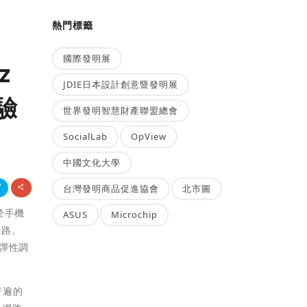
熱門標籤
國際發明展
z
JDIE日本設計創意暨發明展
驗
世界發明智慧財產聯盟總會
SocialLab
OpView
中國文化大學
台灣發明商品促進協會
北市圖
即於手機
ASUS
Microchip
網路。
時彈性調
普遍的