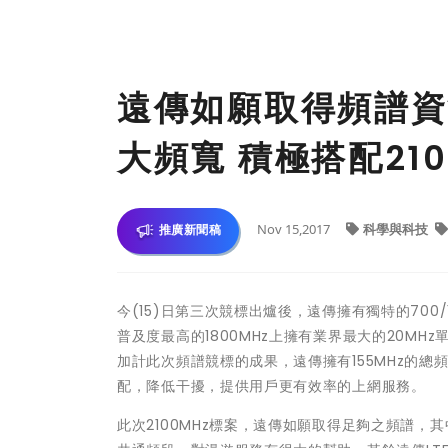
遠傳如願取得頻譜資
大頻寬 積極搭配21
Nov 15,2017
科學與科技
推廣新聞稿
今(15)日第三次競標出爐後，遠傳擁有獨特的700/18
普及度最高的1800MHz上擁有業界最大的20MHz
加計此次頻譜競標的成果，遠傳擁有155MHz的總
配，降低干擾，提供用戶更有效率的上網服務。
此次2100MHz標案，遠傳如願取得足夠之頻譜，其