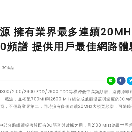
源 擁有業界最多連續20MH
00頻譜 提供用戶最佳網路體
3C產品
00/2100/2600 FDD/2600 TDD等橫跨低中高頻頻譜，遠傳原
單一載波，並搭配700MH與2600 MHz組合成兼顧涵蓋與速度的3CA
頻寬，不僅為業界第二，同時擁有多個連續20MHz大頻寬頻譜，可隨
中部分將繼續提供於既有3G語音與數據之用，且2100 MHz為最世界