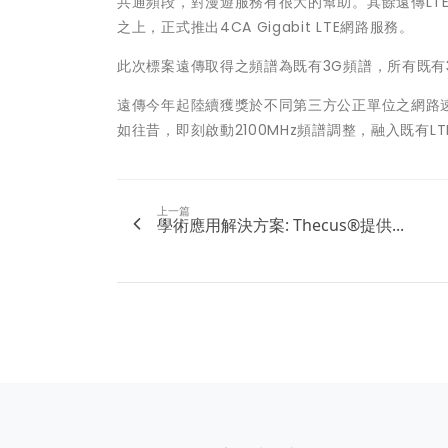
共通頻段，對漫遊服務有很大的幫助。其餘遠傳LTE的
之上，正式推出4CA Gigabit LTE網路服務。
此次標案遠傳取得之頻譜為既有3G頻譜，所有既有
遠傳今年起陸續獲獎於不同第三方公正單位之網路
如往昔，即刻啟動2100MHz頻譜調整，融入既有
上一篇
學術應用解決方案: Thecus®提供...