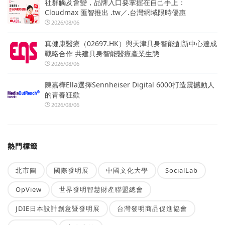
社群觸及會變，品牌入口要掌握在自己手上：
Cloudmax 匯智推出 .tw／.台灣網域限時優惠
2026/08/06
真健康醫療（02697.HK）與天津具身智能創新中心達成
戰略合作 共建具身智能醫療產業生態
2026/08/06
陳嘉樺Ella選擇Sennheiser Digital 6000打造震撼動人
的青春狂歡
2026/08/06
熱門標籤
北市圖
國際發明展
中國文化大學
SocialLab
OpView
世界發明智慧財產聯盟總會
JDIE日本設計創意暨發明展
台灣發明商品促進協會