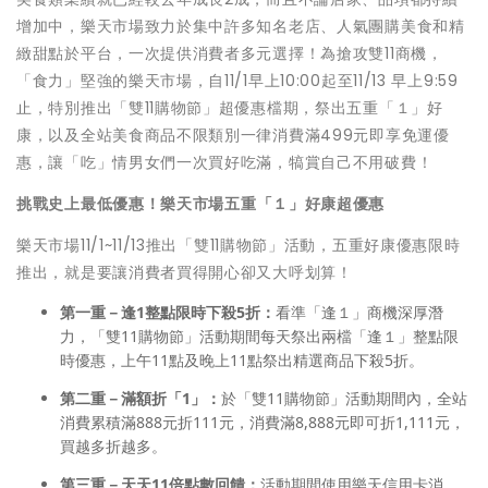
增加中，樂天市場致力於集中許多知名老店、人氣團購美食和精
緻甜點於平台，一次提供消費者多元選擇！為搶攻雙11商機，
「食力」堅強的樂天市場，自11/1早上10:00起至11/13 早上9:59
止，特別推出「雙11購物節」超優惠檔期，祭出五重「１」好
康，以及全站美食商品不限類別一律消費滿499元即享免運優
惠，讓「吃」情男女們一次買好吃滿，犒賞自己不用破費！
挑戰史上最低優惠！樂天市場
五
重「１」好康超優惠
樂天市場11/1~11/13推出「雙11購物節」活動，五重好康優惠限時
推出，就是要讓消費者買得開心卻又大呼划算！
第一重－逢
1
整點限時
下殺5折
：
看準「逢１」商機深厚潛
力，「雙11購物節」活動期間每天祭出兩檔「逢１」整點限
時優惠，上午11點及晚上11點祭出精選商品下殺5折。
第二重－
滿額折「1」
：
於「雙11購物節」活動期間內，全站
消費累積滿888元折111元，消費滿8,888元即可折1,111元，
買越多折越多。
第三重－天天
11
倍點數回饋：
活動期間使用樂天信用卡消