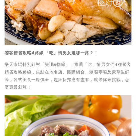
饕客精省攻略4路線 「吃」情男女選哪一路？！
樂天市場特別針對「雙11購物節」，推薦「吃」情男女們4種饕客
精省攻略路線，集結在地名店、團購組合、涮嘴零嘴及豪華生鮮
等，各式美食一應俱全，超狂折扣應有盡有，就等你來挑戰，怎
麼買最划算！