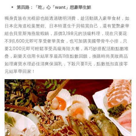
第四路：「吃」心「want」想豪華生鮮
獨身貴族在光棍節也能透過聰明消費，趁活動購入豪華食材，如
日本北海道松葉蟹鉗、日本特選生干貝犒賞自己，還有驚艷豪華
組合貝里斯海燕龍蝦鍋，原價3,198元的頂級料理，現在只要花
不到1,600元即可享受奢華美食，也可加購美國帶骨牛小排，只
要2,000元即可輕鬆享受高級海陸大餐，再巧妙搭配活動點數堆
疊，刷樂天信用卡結單享最高11倍點數回饋，換購時尚美妝商品
如理膚寶水理必佳清爽保濕乳，下殺只要11元，點數抵扣直接零
元結單帶回家！