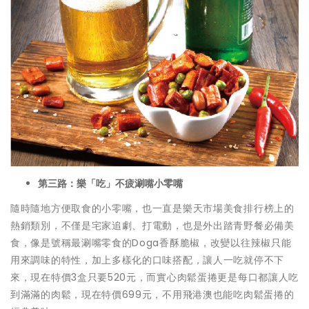
第三路：樂「吃」不疲涮嘴小零嘴
隨時隨地方便取食的小零嘴，也一直是樂天市場美食排行榜上的
熱銷類別，不僅是宅家追劇、打電動，也是外出踏青野餐必備美
食，像是號稱最涮嘴零食的Doga香酥脆椒，改變以往辣椒只能
用來調味的特性，加上多樣化的口味搭配，讓人一吃就停不下
來，現在特價3盒只要520元，而實心肉鬆蛋捲更是每口都讓人吃
到滿滿的肉鬆，現在特價699元，不用飛港澳也能吃肉鬆蛋捲的