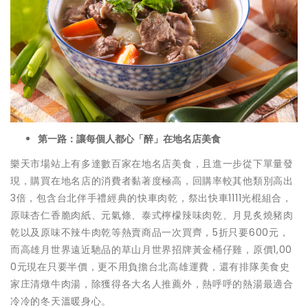
第一路：讓每個人都心「醉」在地名店美食
樂天市場站上有多達數百家在地名店美食，且進一步從下單量發
現，購買在地名店的消費者黏著度極高，回購率較其他類別高出
3倍，包含台北伴手禮經典的快車肉乾，祭出快車1111光棍組合，
原味杏仁香脆肉紙、元氣條、泰式檸檬辣味肉乾、月見炙燒豬肉
乾以及原味不辣牛肉乾等熱賣商品一次買齊，5折只要600元，
而高雄月世界遠近馳品的草山月世界招牌黃金桶仔雞，原價1,00
0元現在只要半價，更不用負擔台北高雄運費，還有排隊美食史
家庄清燉牛肉湯，除獲得各大名人推薦外，熱呼呼的熱湯最適合
冷冷的冬天溫暖身心。