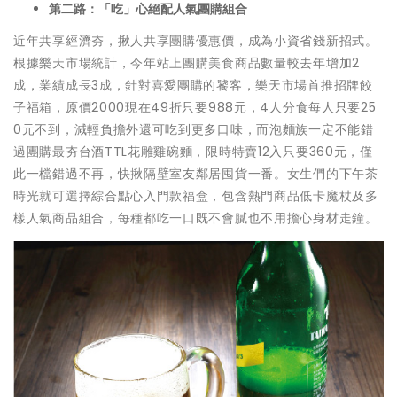
第二路：「吃」心絕配人氣團購組合
近年共享經濟夯，揪人共享團購優惠價，成為小資省錢新招式。
根據樂天市場統計，今年站上團購美食商品數量較去年增加2
成，業績成長3成，針對喜愛團購的饕客，樂天市場首推招牌餃
子福箱，原價2000現在49折只要988元，4人分食每人只要25
0元不到，減輕負擔外還可吃到更多口味，而泡麵族一定不能錯
過團購最夯台酒TTL花雕雞碗麵，限時特賣12入只要360元，僅
此一檔錯過不再，快揪隔壁室友鄰居囤貨一番。女生們的下午茶
時光就可選擇綜合點心入門款福盒，包含熱門商品低卡魔杖及多
樣人氣商品組合，每種都吃一口既不會膩也不用擔心身材走鐘。