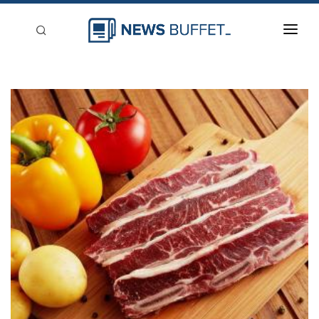
回到首頁
新聞稿分類
登入
刊登