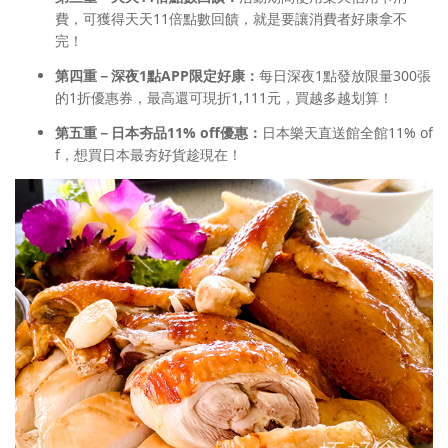
費，可獲得天天11倍點數回饋，就是要讓消費者好康拿不
完！
第四重
－
深夜1點
APP
限定好康
：
每日深夜1點發放限量300張
的1折優惠券，最高還可現折1,111元，買越多越划算！
第五重
－
日本夯品11% off優惠
：
日本樂天直送館全館11% of
f，想買日本最夯好貨趁現在！