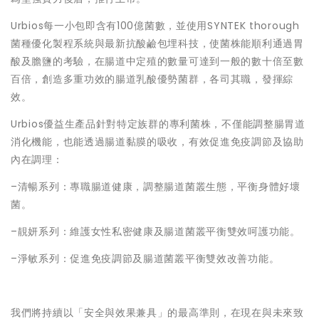
Urbios每一小包即含有100億菌數，並使用SYNTEK thorough
菌種優化製程系統與最新抗酸鹼包埋科技，使菌株能順利通過胃
酸及膽鹽的考驗，在腸道中定殖的數量可達到一般的數十倍至數
百倍，創造多重功效的腸道乳酸優勢菌群，各司其職，發揮綜
效。
Urbios優益生產品針對特定族群的專利菌株，不僅能調整腸胃道
消化機能，也能透過腸道黏膜的吸收，有效促進免疫調節及協助
內在調理：
–清暢系列：專職腸道健康，調整腸道菌叢生態，平衡身體好壞
菌。
–靚妍系列：維護女性私密健康及腸道菌叢平衡雙效呵護功能。
–淨敏系列：促進免疫調節及腸道菌叢平衡雙效改善功能。
我們將持續以「安全與效果兼具」的最高準則，在現在與未來致