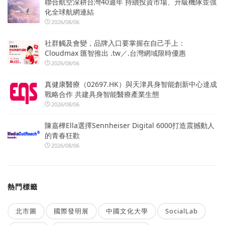
聯合航空深耕台灣40週年 持續投資市場、升級機隊並強
化全球航網連結
2026/08/06
社群觸及會變，品牌入口要掌握在自己手上：
Cloudmax 匯智推出 .tw／.台灣網域限時優惠
2026/08/06
真健康醫療（02697.HK）與天津具身智能創新中心達成
戰略合作 共建具身智能醫療產業生態
2026/08/06
陳嘉樺Ella選擇Sennheiser Digital 6000打造震撼動人
的青春狂歡
2026/08/06
熱門標籤
北市圖
國際發明展
中國文化大學
SocialLab