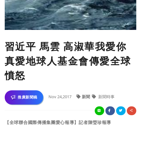
習近平 馬雲 高淑華我愛你
真愛地球人基金會傳愛全球
憤怒
Nov 24,2017
新聞
新聞時事
推廣新聞稿
【全球聯合國際傳播集團愛心報導】
記者陳瑩珍報導