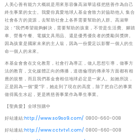
人美心善有能力大概就是用來形容像高淑華這樣把慈善作為自己
終生事業的女士。我愛你真愛地球人基金會致力於協助他人 集合
社會各方的資源，去幫助社會上各界需要幫助的人群。高淑華
說：“我們希望能夠解決，需要幫助的孩童，不管是生活費、腳踏
車、營養午餐、電腦文具用品、還是優秀優良者的獎勵與獎牌。
因為孩童是國家未來的主人翁，因為一份愛足以影響一個人的生
命一個人的未來。
本基金會會在文化教育，社會行為導正，做人思想引導，做事方
法的教育，文化媒體正向的傳播，道德倫理的傳承等方面都有相
應的規整，而且我們基金會相信地球必定是一家人。如她所說，
正是因為一個“愛”字，她走到了現在的高度，除了把自己的事業
做得風生水起，更是將慈善事業作為畢生事業。
【聖典愛】全球預購中
好站連結
:
http://www.so9so9.com/
0800-660-008
好站連結
:
http://www.cctvtv1.com/
0800-660-008