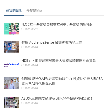
精選新聞稿
最新新聞稿
FLOC唯一基督徒專屬交友APP，基督徒的新福音
2021/03/29
鎧應 AudienceSense 臉部辨識功能上市
2026/08/07
HDBank 取得越南歷來最大規模國際銀團社會貸款
2026/08/07
創智動能強化AI與經營雙軸競爭力 投資長受臺大EMBA
邀分享AI時代投資思維
2026/08/07
ASUSx三麗鷗耍酷聯萌 潮玩開學祭搶抱AI筆電！
2026/08/07