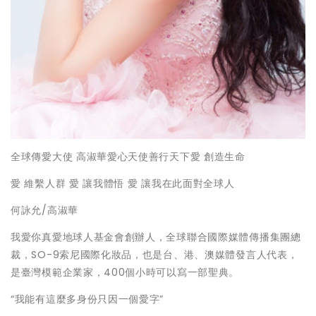
全球傳愛大使 高淑華愛心天使善行天下愛 創造生命
愛 維繫人群 愛 讓我體悟 愛 讓我在此面對全球人
何詠允/高淑華
我愛你真愛地球人基金會創辦人，全球聯合國際媒體傳播集團總
裁，SO-9索尼國際化妝品，也是台、港、澳媒體發言人代表，
是臺灣模範企業家，400個小時可以寫一部聖典。
“我能有這麼多身份只因一個愛字”