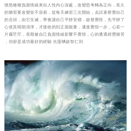
憤怒種種負面情緒來自人性內心深處，改變思考轉為正向，長久
的陋習要改變並不容易，從每天練習三次開始，去試著察覺自己
的念頭，由它生滅，學會讓自己平靜安穩，啟發覺悟，先平靜了
心使其晴朗清淨，才接收的到正面能量，邁進覺悟一步，心若一
片霧茫茫，長期被自己負面情緒影響不覺悟，心的遭遇經歷雖苦
，但卻是成功最好的經驗 光昍晪啟智仁到