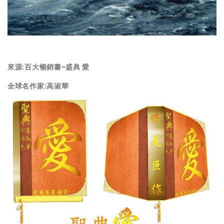
來源:百大暢銷書-盛典 愛
全球名作家:高淑華