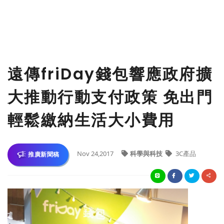
遠傳friDay錢包響應政府擴
大推動行動支付政策 免出門
輕鬆繳納生活大小費用
Nov 24,2017
科學與科技
3C產品
推廣新聞稿