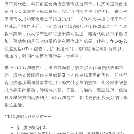
停車費代收，年底前還會新增嘉義市及台南市，民眾可選擇使用
信用卡或遠傳電信帳單繳納，設定成功後將會自動代扣，每筆停
車費代收成功都會發送簡訊通知用戶，民眾不用再擔心停車單不
見或忘記繳而受罰。目前透過friDay錢包代扣停車單數一年可達
數十萬筆，代收停車金額可達千萬元以上，隨著代收縣市不斷增
加，預估每個月代收數量將會有兩位數的成長。此外，friDay錢
包還支援eTag儲值，用戶不用出門，隨時隨地就可以輕鬆以手
機加值，對開車族而言可說是一大福音。
未來friDay錢包在生活繳費方面除了規劃擴大停車費代收縣市
外，還將支援掃瞄停車單繳費及室內停車場費用的代收，並將配
合經濟部所屬國營事業使用行動支付收費的規劃，及各縣市智慧
城市專案的推動，陸續將水費、電費、加油站、醫療院所、保險
費及學雜費的代收納入friDay錢包中，創造更便利與美好的行動
數位生活。
friDay錢包優惠活動──
新北歡樂耶誕城:
於指定攤位使用friDay錢包刷卡消費，享雙重好禮及各項好