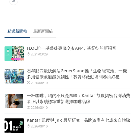
精選新聞稿
最新新聞稿
FLOC唯一基督徒專屬交友APP，基督徒的新福音
2021/03/29
石墨點穴最快解法GenerStand推「生物能電池」一機
多用健康兼顧能源韌性！募資將啟動填問卷抽好禮
2026/08/10
一杯咖啡，喝的不只是風味：Kantar 凱度揭密台灣消費
者正以永續標準重新選擇咖啡品牌
2026/08/10
Kantar 凱度與 JKR 最新研究 : 品牌資產有七成來自體驗
2026/08/10