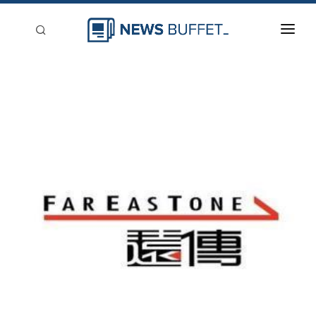
回到首頁
新聞稿分類
登入
刊登