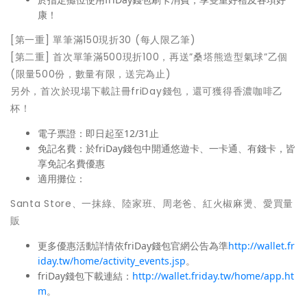
康！
[第一重] 單筆滿150現折30 (每人限乙筆)
[第二重] 首次單筆滿500現折100，再送”桑塔熊造型氣球”乙個
(限量500份，數量有限，送完為止)
另外，首次於現場下載註冊friDay錢包，還可獲得香濃咖啡乙
杯！
電子票證：即日起至12/31止
免記名費：於friDay錢包中開通悠遊卡、一卡通、有錢卡，皆
享免記名費優惠
適用攤位：
Santa Store、一抹綠、陸家班、周老爸、紅火椒麻燙、愛買量
販
更多優惠活動詳情依friDay錢包官網公告為準
http://wallet.fr
iday.tw/home/activity_events.jsp
。
friDay錢包下載連結：
http://wallet.friday.tw/home/app.ht
m
。