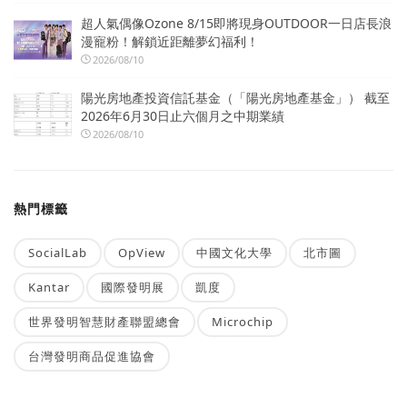
超人氣偶像Ozone 8/15即將現身OUTDOOR一日店長浪
漫寵粉！解鎖近距離夢幻福利！
2026/08/10
陽光房地產投資信託基金（「陽光房地產基金」） 截至
2026年6月30日止六個月之中期業績
2026/08/10
熱門標籤
SocialLab
OpView
中國文化大學
北市圖
Kantar
國際發明展
凱度
世界發明智慧財產聯盟總會
Microchip
台灣發明商品促進協會