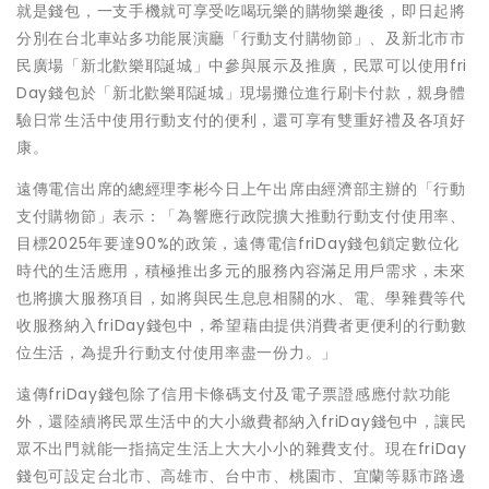
就是錢包，一支手機就可享受吃喝玩樂的購物樂趣後，即日起將
分別在台北車站多功能展演廳「行動支付購物節」、及新北市市
民廣場「新北歡樂耶誕城」中參與展示及推廣，民眾可以使用fri
Day錢包於「新北歡樂耶誕城」現場攤位進行刷卡付款，親身體
驗日常生活中使用行動支付的便利，還可享有雙重好禮及各項好
康。
遠傳電信出席的總經理李彬今日上午出席由經濟部主辦的「行動
支付購物節」表示：「為響應行政院擴大推動行動支付使用率、
目標2025年要達90%的政策，遠傳電信friDay錢包鎖定數位化
時代的生活應用，積極推出多元的服務內容滿足用戶需求，未來
也將擴大服務項目，如將與民生息息相關的水、電、學雜費等代
收服務納入friDay錢包中，希望藉由提供消費者更便利的行動數
位生活，為提升行動支付使用率盡一份力。」
遠傳friDay錢包除了信用卡條碼支付及電子票證感應付款功能
外，還陸續將民眾生活中的大小繳費都納入friDay錢包中，讓民
眾不出門就能一指搞定生活上大大小小的雜費支付。現在friDay
錢包可設定台北市、高雄市、台中市、桃園市、宜蘭等縣市路邊