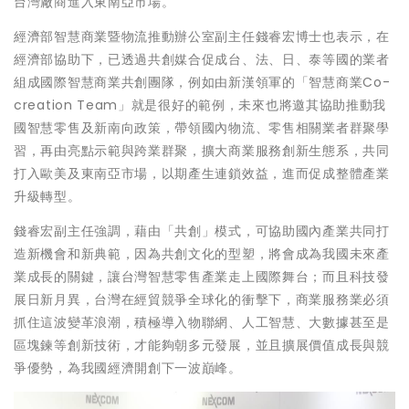
台灣廠商進入東南亞市場。
經濟部智慧商業暨物流推動辦公室副主任錢睿宏博士也表示，在
經濟部協助下，已透過共創媒合促成台、法、日、泰等國的業者
組成國際智慧商業共創團隊，例如由新漢領軍的「智慧商業Co-
creation Team」就是很好的範例，未來也將邀其協助推動我
國智慧零售及新南向政策，帶領國內物流、零售相關業者群聚學
習，再由亮點示範與跨業群聚，擴大商業服務創新生態系，共同
打入歐美及東南亞市場，以期產生連鎖效益，進而促成整體產業
升級轉型。
錢睿宏副主任強調，藉由「共創」模式，可協助國內產業共同打
造新機會和新典範，因為共創文化的型塑，將會成為我國未來產
業成長的關鍵，讓台灣智慧零售產業走上國際舞台；而且科技發
展日新月異，台灣在經貿競爭全球化的衝擊下，商業服務業必須
抓住這波變革浪潮，積極導入物聯網、人工智慧、大數據甚至是
區塊鍊等創新技術，才能夠朝多元發展，並且擴展價值成長與競
爭優勢，為我國經濟開創下一波巔峰。