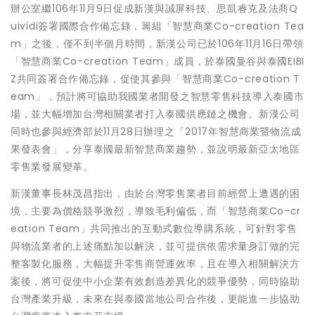
辦公室繼106年11月9日促成新漢與誠屏科技、思凱睿克及法商Q
uividi簽署國際合作備忘錄，籌組「智慧商業Co-creation Tea
m」之後，僅不到半個月時間，新漢公司已於106年11月16日帶領
「智慧商業Co-creation Team」成員，於泰國曼谷與泰國EIBI
Z共同簽署合作備忘錄，促使其參與「智慧商業Co-creation T
eam」，預計將可協助我國業者開發之智慧零售科技導入泰國市
場，並大幅增加台灣相關業者打入泰國供應鏈之機會。新漢公司
同時也參與經濟部於11月28日辦理之「2017年智慧商業暨物流成
果發表會」，分享泰國最新智慧商業趨勢，並說明最新亞太地區
零售業發展變革。
新漢董事長林茂昌指出，由於台灣零售業者目前經營上遭遇的困
境，主要為價格競爭激烈，導致毛利偏低，而「智慧商業Co-cr
eation Team」共同推出的互動式數位導購系統，可針對零售
與物流業者的上述痛點加以解決，並可提供依需求量身訂做的完
整客製化服務，大幅提升零售商營運效率，且在導入相關解決方
案後，將可促使中小企業有效創造差異化的競爭優勢，同時協助
台灣產業升級，未來在與泰國當地公司合作後，更能進一步協助