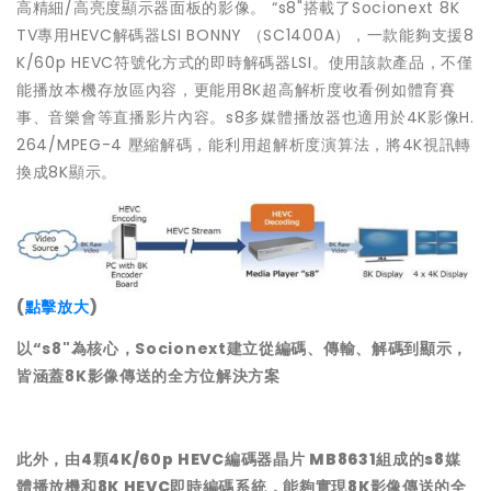
高精細/高亮度顯示器面板的影像。 “s8"搭載了Socionext 8K
TV專用HEVC解碼器LSI BONNY （SC1400A），一款能夠支援8
K/60p HEVC符號化方式的即時解碼器LSI。使用該款產品，不僅
能播放本機存放區內容，更能用8K超高解析度收看例如體育賽
事、音樂會等直播影片內容。s8多媒體播放器也適用於4K影像H.
264/MPEG-4 壓縮解碼，能利用超解析度演算法，將4K視訊轉
換成8K顯示。
(
點擊放大
)
以
“s8"為核心，Socionext建立從編碼、傳輸、解碼到顯示，
皆涵蓋8K影像傳送的全方位解決方案
此外，由4顆4K/60p HEVC編碼器晶片 MB8631組成的s8媒
體播放機和8K HEVC即時編碼系統，能夠實現8K影像傳送的全