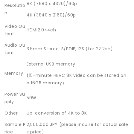
8K (7680 x 4320)/60p
Resolutio
n
4K (3840 x 2160)/60p
Video Ou
HDMI2.0×4ch
tput
Audio Ou
3.5mm Stereo, S/PDIF, I2S (for 22.2ch)
tput
External USB memory
Memory
(15-minute HEVC 8K video can be stored on
a 16GB memory）
Power Su
50W
pply
Other
Up-conversion of 4K to 8K
Sample P
2,500,000 JPY (please inquire for actual sale
rice
s price)