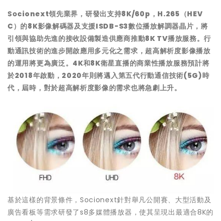
So
cionext領先業界，研發出支持8K/60p，H.265（HEV
C）的8K影像解碼器及支援ISDB-S3數位播放解調器晶片，將
引領與協助先進的接收設備製造供應商推動8K TV播放服務。行
動通訊技術的進步開啟應用多元化之需求，超高解析度影像播放
的運用將更為廣泛。4K和8K衛星直播的商業性播放服務預計將
於2018年啟動，2020年則將邁入第五代行動通信技術(5G)時
代，屆時，對於超高解析度影像的需求也將急劇上升。
基於這樣的背景條件，Socionext針對舉凡公開賽、大型活動及
廣告看板等需求研發了s8多媒體播放器，使其呈現出最適合8K的