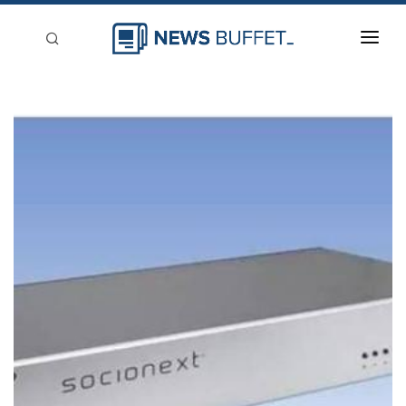
回到首頁
新聞稿分類
登入
刊登