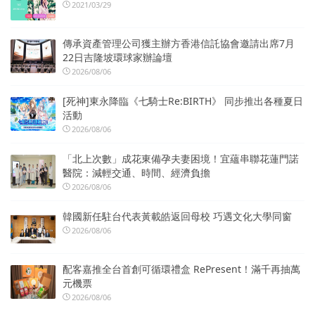
2021/03/29
傳承資產管理公司獲主辦方香港信託協會邀請出席7月
22日吉隆坡環球家辦論壇
2026/08/06
[死神]東永降臨《七騎士Re:BIRTH》 同步推出各種夏日
活動
2026/08/06
「北上次數」成花東備孕夫妻困境！宜蘊串聯花蓮門諾
醫院：減輕交通、時間、經濟負擔
2026/08/06
韓國新任駐台代表黃載皓返回母校 巧遇文化大學同窗
2026/08/06
配客嘉推全台首創可循環禮盒 RePresent！滿千再抽萬
元機票
2026/08/06