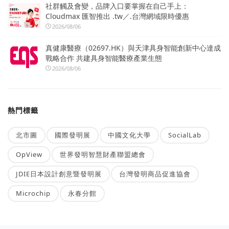
社群觸及會變，品牌入口要掌握在自己手上：
Cloudmax 匯智推出 .tw／.台灣網域限時優惠
2026/08/06
真健康醫療（02697.HK）與天津具身智能創新中心達成
戰略合作 共建具身智能醫療產業生態
2026/08/06
熱門標籤
北市圖
國際發明展
中國文化大學
SocialLab
OpView
世界發明智慧財產聯盟總會
JDIE日本設計創意暨發明展
台灣發明商品促進協會
Microchip
永春分館