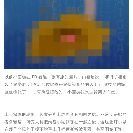
以前小菌編在 FB 看過一張有趣的圖片，內容是說「 和胖子相處
久了會變胖，TAG 那位你覺得會傳染肥胖的人！」 然後小菌編
就被標記了…...，有夠沒禮貌的，小菌編我只是骨架大而已。
上一篇說的結果，其實是和上述內容有相同之處。不過，是肥胖
者會變瘦！研究人員把兩隻小鼠飼養在一起之後，發現肥胖小鼠
在瘦子小鼠的干擾下體重上升程度漸漸被受限，甚至開始下降。