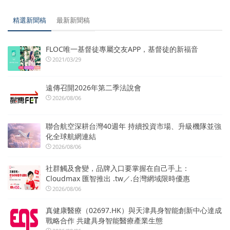
精選新聞稿
最新新聞稿
FLOC唯一基督徒專屬交友APP，基督徒的新福音
2021/03/29
遠傳召開2026年第二季法說會
2026/08/06
聯合航空深耕台灣40週年 持續投資市場、升級機隊並強
化全球航網連結
2026/08/06
社群觸及會變，品牌入口要掌握在自己手上：
Cloudmax 匯智推出 .tw／.台灣網域限時優惠
2026/08/06
真健康醫療（02697.HK）與天津具身智能創新中心達成
戰略合作 共建具身智能醫療產業生態