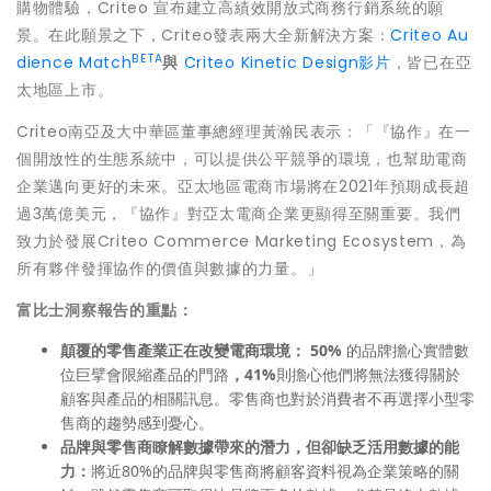
購物體驗，Criteo 宣布建立高績效開放式商務行銷系統的願
景。在此願景之下，Criteo發表兩大全新解決方案：
Criteo Au
BETA
dience Match
與
Criteo Kinetic Design影片
，皆已在亞
太地區上市。
Criteo南亞及大中華區董事總經理黃瀚民表示：「『協作』在一
個開放性的生態系統中，可以提供公平競爭的環境，也幫助電商
企業邁向更好的未來。亞太地區電商市場將在2021年預期成長超
過3萬億美元，『協作』對亞太電商企業更顯得至關重要。我們
致力於發展Criteo Commerce Marketing Ecosystem，為
所有夥伴發揮協作的價值與數據的力量。」
富比士洞察報告的重點：
顛覆的零售產業正在改變電商環境
：
50%
的品牌擔心實體數
位巨擘會限縮產品的門路
，
41%
則擔心他們將無法獲得關於
顧客與產品的相關訊息。零售商也對於消費者不再選擇小型零
售商的趨勢感到憂心。
品牌與零售商瞭解數據帶來的潛力，但卻缺乏活用數據的能
力：
將近80%的品牌與零售商將顧客資料視為企業策略的關