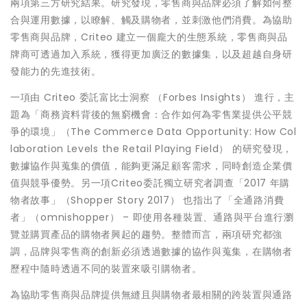
兩項第三方研究結果。研究發現，零售商與品牌必須了解如何整
合與運用數據，以瞭解、觸及購物者，並刺激他們消費。為協助
零售商與品牌，Criteo 建立一個龐大的生態系統，零售商與品
牌商可透過加入系統，獲得更加廣泛的數據集，以及超越自身研
發能力的先進技術。
一項由 Criteo 委託富比士洞察 （Forbes Insights） 進行，主
題為「商務資料背後的無窮機會：合作如何為零售業提供公平競
爭的環境」（The Commerce Data Opportunity: How Col
laboration Levels the Retail Playing Field） 的研究發現，
數據協作與蒐集的價值，能夠更滿足顧客需求，同時創造企業價
值與競爭優勢。另一項Criteo委託獨立研究者調查「2017 年購
物者故事」（Shopper Story 2017） 也指出了「全通路消費
者」（omnishopper） – 即使用各種裝置、通路與平台進行瀏
覽並購買產品的購物者興起的趨勢。整體而言，兩項研究都強
調，品牌與零售商的創新必須透過數據的協作與蒐集，在購物者
歷程中隨時透過不同的裝置來吸引購物者。
為協助零售商與品牌提供無縫且與購物者最相關的跨裝置與通路