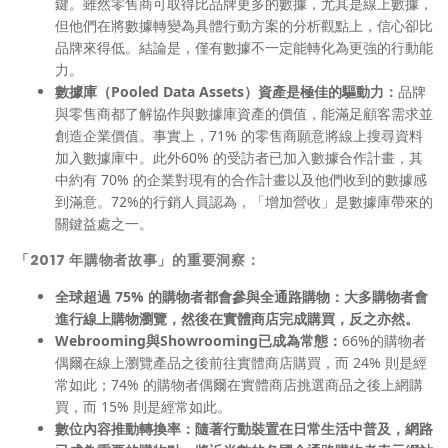
鍵。雖然零售商可取得比品牌更多的數據，尤其是線上數據，
但他們在將數據轉變為具體行動方案的分析觀點上，信心卻比
品牌來得低。結論是，僅有數據不一定能轉化為更強的行動能
力。
數據庫（
Pooled Data Assets
）資產是極佳的驅動力：
品牌
與零售商都了解協作與數據庫資產的價值，能滿足顧客需求並
創造企業價值。事實上，71% 的零售商願意將線上搜尋資料
加入數據庫中。此外60% 的受訪者已加入數據合作計畫，其
中約有 70% 的企業對現有的合作計畫以及他們收到的數據感
到滿意。72%的行銷人員認為，「增加營收」是數據庫帶來的
關鍵益處之一。
「
2017
年購物者故事」的重要洞察：
全球超過
75%
的購物者都會參與全通路購物：
大多購物者會
進行線上購物瀏覽，然後在實體商店完成購買，反之亦然。
Webrooming
與
Showrooming
已成為常態：
66%的購物者
偶爾在線上瀏覽產品之後前往實體商店購買，而 24% 則是經
常如此；74% 的購物者偶爾在實體商店挑選商品之後上網購
買，而 15% 則是經常如此。
數位內容推動轉換率：
隨著行動裝置在日常生活中普及，網路