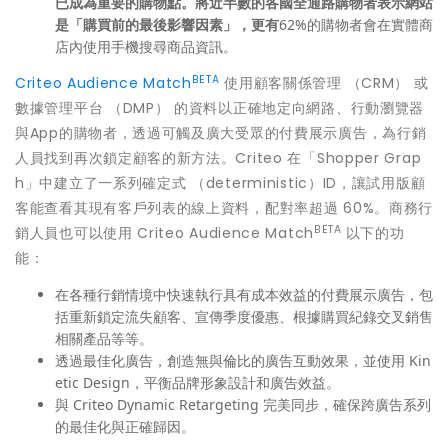
已成為重要的購物點。將近半數的各國全通路購物者表示網站
是「購買前的最後影響因素」，更有
62%的購物者會在實體商
店內使用手機搜尋商品資訊。
BETA
Criteo Audience Match
使用顧客關係管理 （CRM） 或
數據管理平台 （DMP） 的資料以正確地定向網路、行動瀏覽器
與App的購物者，透過可觸及廣大受眾的付費展示廣告，為行銷
人員找到再次鎖定顧客的新方法。Criteo 在「Shopper Grap
h」中建立了一系列確定式 （deterministic）ID，讓試用版顧
客能查看其現有客戶列表的線上資料，配對率超過 60%。商務行
BETA
銷人員也可以使用 Criteo Audience Match
以下的功
能：
在各種行銷情境中快速執行具有成本效益的付費展示廣告，包
括重新鎖定流失顧客、宣傳季度優惠、根據購買紀錄交叉銷售
相關產品等等。
透過最佳化廣告，創造無與倫比的廣告互動效果，並使用 Kin
etic Design，平衡品牌形象設計和廣告效益。
與 Criteo Dynamic Retargeting 完美同步，確保跨廣告系列
的最佳化與正確歸因。