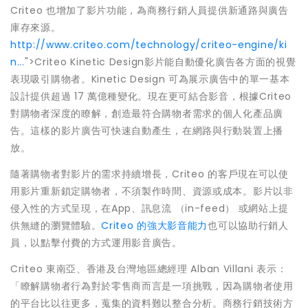
Criteo 也增加了影片功能，為商務行銷人員提供新通路與廣告
庫存來源。
http://www.criteo.com/technology/criteo-engine/ki
n...
">Criteo Kinetic Design影片能自動優化廣告各方面的視覺
表現吸引購物者。Kinetic Design 可為展示廣告中的單一基本
設計提供超過 17 萬億種變化。現在更可結合影音，根據Criteo
對購物者深度的瞭解，創造最符合購物者需求的個人化產品廣
告。這樣的影片廣告可快速自動產生，在網路與行動裝置上播
放。
隨著購物者對影片的需求持續增長，Criteo 的客戶現在可以使
用影片重新鎖定購物者，不須製作時間、資源或成本。影片以非
侵入性的方式呈現，在App、訊息流 （in-feed） 或網站上提
供無縫的瀏覽體驗。
Criteo 的強大影音能力
也可以協助行銷人
員，以點擊付費的方式運用影音廣告。
Criteo 東南亞、香港及台灣地區總經理 Alban Villani 表示：
「瞭解購物者行為對於零售商而言是一項挑戰，因為購物者使用
的平台比以往更多，蒐集的資料難以整合分析。商務行銷技術方