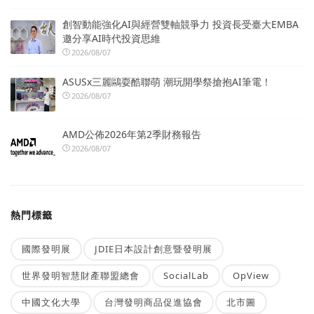
創智動能強化AI與經營雙軸競爭力 投資長受臺大EMBA
邀分享AI時代投資思維
2026/08/07
ASUSx三麗鷗耍酷聯萌 潮玩開學祭搶抱AI筆電！
2026/08/07
AMD公佈2026年第2季財務報告
2026/08/07
熱門標籤
國際發明展
JDIE日本設計創意暨發明展
世界發明智慧財產聯盟總會
SocialLab
OpView
中國文化大學
台灣發明商品促進協會
北市圖