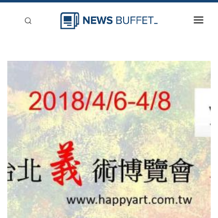
回到首頁
新聞稿分類
登入
刊登