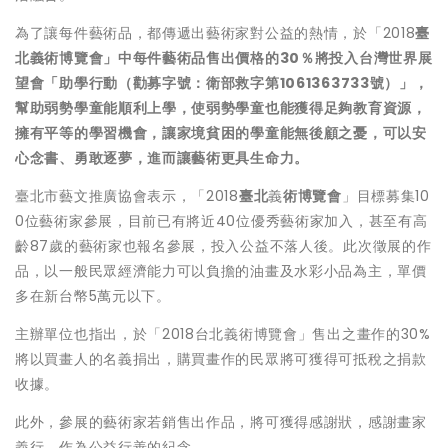
為了讓每件藝術品，都傳遞出藝術家對公益的熱情，於「2018
臺
北義術博覽會」中每件藝術品售出價格的30％將投入台灣世界展
望會「助學行動（勸募字號：衛部救字第1061363733號）」，
幫助弱勢學童能順利上學，使弱勢學童也能獲得足夠教育資源，
擁有平等的學習機會，讓家境貧困的學童能無後顧之憂，可以安
心念書、勇敢逐夢，進而讓藝術更具生命力。
臺北市藝文推廣協會表示，「2018
臺北
義
術博覽會
」目標募集10
0位藝術家參展，目前已有將近40位優秀藝術家加入，甚至有高
齡87歲的藝術家也報名參展，投入公益不落人後。此次徵展的作
品，以一般民眾經濟能力可以負擔的油畫及水彩小品為主，單價
多在新台幣5萬元以下。
主辦單位也指出，於「2018台北義術博覽會」售出之畫作的30%
將以買畫人的名義捐出，購買畫作的民眾將可獲得可抵稅之捐款
收據。
此外，參展的藝術家若銷售出作品，將可獲得感謝狀，感謝畫家
義行，作為公益行善的紀念。