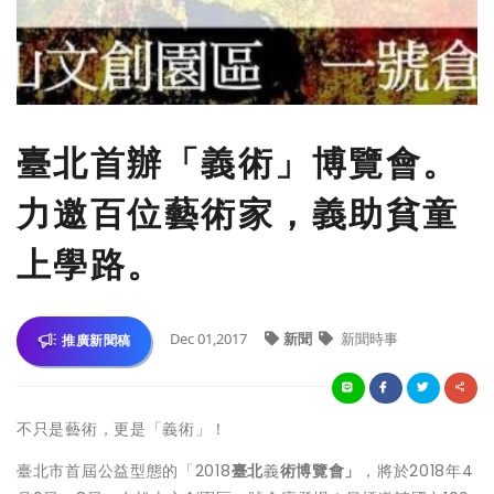
臺北首辦「義術」博覽會。
力邀百位藝術家，義助貧童
上學路。
Dec 01,2017
新聞
新聞時事
推廣新聞稿
不只是藝術，更是「義術」！
臺北市首屆公益型態的「2018
臺北
義
術博覽會
」
，將於2018年4