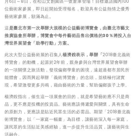
月6日～8日，在松山文創園區一號倉庫登場！目標邀請國內100
位藝術家參展，即日起開始受理報名，歡迎具有公益熱情之優秀
藝術家參展，額滿為止。
這
是臺北市第一次舉辦大規模的公益藝術博覽會，由
臺北市藝文
推廣協會
所舉辦，
博覽會中每件藝術品售出價格的30％將投入台
灣世界展望會「助學行動」方案。
此次大型公益藝術展的召集人
楊濟銨表示，舉辦「
2018臺北義術
博覽會」的動機，起源於2年前，親身參與台灣世界展望會舉辦
的一項關懷之旅活動，發現偏鄉學童的困境，遠超過都市居民所
能體會，因而興起舉辦「義術博覽會」的念頭，並積極付諸實
現，希望激發更多共鳴，藉由藝術的力量，幫助偏鄉孩子上學。
楊濟銨指出，催生這一項展會的目的，就是希望藝術應不只是商
品，更不應是投機的投資品。藝術應該傳遞愛與關懷，具有生命
的原創力，更應該是貼近民眾生活的必需品。期望「2018臺北義
術博覽會」以「一家庭一幅畫」為目標，讓藝術深入每一家庭，
讓民眾的生活貼近美感經驗，進一步提升生活品質，讓藝術與生
活融合。