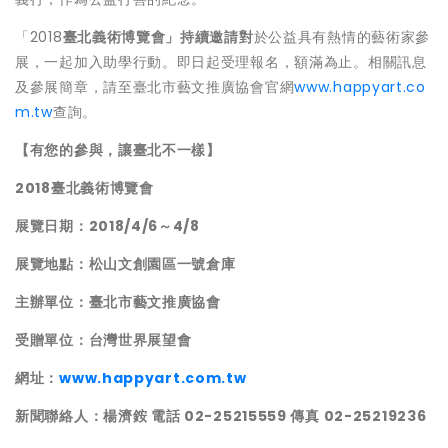
「2018
臺北義術博覽會」持續邀請對
於公益具有熱情的藝術家參
展，一起加入助學行動。即日起受理報名，額滿為止。相關訊息
及參展簡章，請至臺北市藝文推廣協會官網
www.happyart.co
m.tw
查詢。
【有您的參與，讓臺北不一樣】
2018
臺北義術博覽會
展覽日期：2018/4/6～4/8
展覽地點：松山文創園區一號倉庫
主辦單位：臺北市藝文推廣協會
受贈單位：台灣世界展望會
網址：
www.happyart.com.tw
新聞聯絡人：楊濟銨 電話 02-25215559 傳真 02-25219236