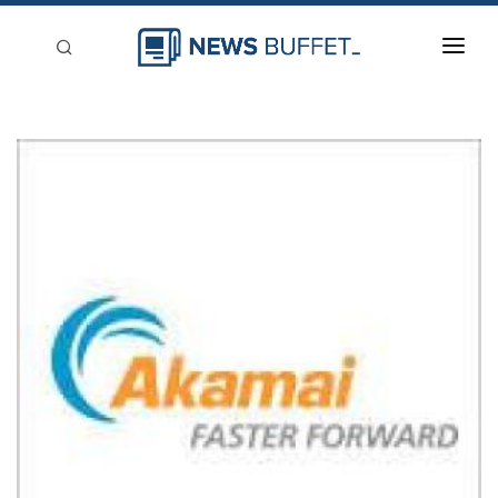
回到首頁
新聞稿分類
登入
刊登