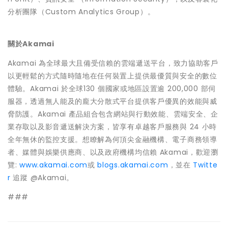
分析團隊（Custom Analytics Group）。
關於
Akamai
Akamai 為全球最大且備受信賴的雲端遞送平台，致力協助客戶
以更輕鬆的方式隨時隨地在任何裝置上提供最優質與安全的數位
體驗。Akamai 於全球130 個國家或地區設置逾 200,000 部伺
服器，透過無人能及的龐大分散式平台提供客戶優異的效能與威
脅防護。Akamai 產品組合包含網站與行動效能、雲端安全、企
業存取以及影音遞送解決方案，皆享有卓越客戶服務與 24 小時
全年無休的監控支援。想瞭解為何頂尖金融機構、電子商務領導
者、媒體與娛樂供應商、以及政府機構均信賴 Akamai，歡迎瀏
覽:
www.akamai.com
或
blogs.akamai.com
，並在
Twitte
r
追蹤 @Akamai。
###