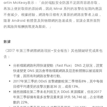
artin McKeay表示：「由於端點安全防護不足因而容易存取，
再加上便於取得的原始碼，因此 Mirai 系列的攻擊在短期內應該
不會減少。根據經驗，網路每日都有大量新的網路攻擊者上線，
隨著 Android 軟體普及與物聯網的急速成長，皆讓企業所面對
的風險與報酬挑戰更為艱鉅。」
數據
《2017 年第三季網際網路現狀
–
安全報告》其他關鍵研究成果包
含：
分析殭屍網路利用快速變動（Fast Flux） DNS 之狀況，證實
快速變更 DNS 資訊會導致殭屍網路及惡意軟體難以被追蹤與
干擾，因而有利網路攻擊者行動。
2017年第三季的 DDoS 攻擊總數較第二季增長8%，其中每個
目標平均遭受的攻擊次數達36 次，成長13%。
雖然德國在第二季未名列前五大 DDoS 來源國家，但在2017
年第三季卻擁有最多攻擊流量來源 IP共 58,746 組，占全球總
數的 22%。