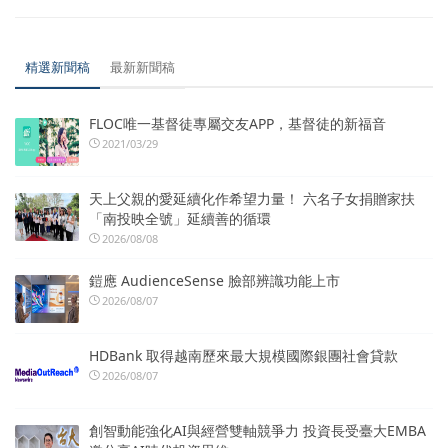
精選新聞稿
最新新聞稿
FLOC唯一基督徒專屬交友APP，基督徒的新福音
2021/03/29
天上父親的愛延續化作希望力量！ 六名子女捐贈家扶
「南投映全號」延續善的循環
2026/08/08
鎧應 AudienceSense 臉部辨識功能上市
2026/08/07
HDBank 取得越南歷來最大規模國際銀團社會貸款
2026/08/07
創智動能強化AI與經營雙軸競爭力 投資長受臺大EMBA