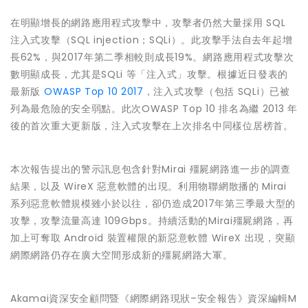
在明顯增長的網路應用程式攻擊中，攻擊者仍然大量採用 SQL
注入式攻擊（SQL injection；SQLi）。此攻擊手法自去年起增
長62%，與2017年第二季相較則成長19%。網路應用程式攻擊次
數明顯成長，尤其是SQLi 等「注入式」攻擊。根據近日發表的
最新版
OWASP Top 10 2017
，注入式攻擊（包括 SQLi）已被
列為最危險的安全弱點。此次OWASP Top 10 排名為繼 2013 年
後的首次重大更新版，注入式攻擊在上次排名中同樣位居榜首。
本次報告提出的警示訊息包含針對Mirai 殭屍網路進一步的調查
結果，以及 WireX 惡意軟體的出現。利用物聯網散播的 Mirai
系列惡意軟體規模雖小於以往，卻仍造成2017年第三季最大型的
攻擊，攻擊流量高達 109Gbps。持續活動的Mirai殭屍網路，再
加上可奪取 Android 裝置權限的新惡意軟體 WireX 出現，突顯
網際網路仍存在廣大空間形成新的殭屍網路大軍。
Akamai資深安全顧問暨《網際網路現狀–安全報告》資深編輯M