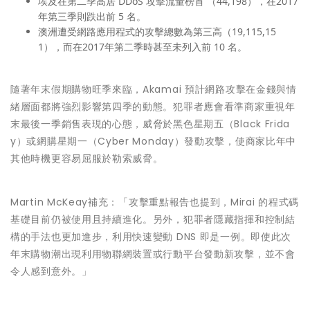
埃及在第二季高居 DDoS 攻擊流量榜首 （44,198），在2017
年第三季則跌出前 5 名。
澳洲遭受網路應用程式的攻擊總數為第三高（19,115,15
1），而在2017年第二季時甚至未列入前 10 名。
隨著年末假期購物旺季來臨，Akamai 預計網路攻擊在金錢與情
緒層面都將強烈影響第四季的動態。犯罪者應會看準商家重視年
末最後一季銷售表現的心態，威脅於黑色星期五（Black Frida
y）或網購星期一（Cyber Monday）發動攻擊，使商家比年中
其他時機更容易屈服於勒索威脅。
Martin McKeay補充：「攻擊重點報告也提到，Mirai 的程式碼
基礎目前仍被使用且持續進化。另外，犯罪者隱藏指揮和控制結
構的手法也更加進步，利用快速變動 DNS 即是一例。即使此次
年末購物潮出現利用物聯網裝置或行動平台發動新攻擊，並不會
令人感到意外。」