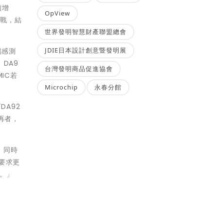
續增
OpView
挑戰，結
世界發明智慧財產聯盟總會
JDIE日本設計創意暨發明展
端感測
DA9
台灣發明商品促進協會
IC若
Microchip
永春分館
DA92
。再者，
C，同時
要求更
率。」