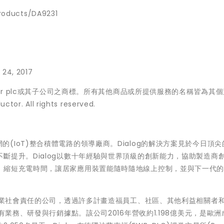
roducts/DA9231
 24, 2017
onductor plc或其子公司之商標。所有其他商品或所提供服務的名稱皆為其
or. All rights reserved.
與互連網的(IoT)整合積體電路的領導廠商。Dialog的解決方案見於今日頂
斷提升。Dialog以數十年經驗與世界頂級的創新能力，協助製造商
、縮短充電時間，讓居家應用裝置能隨時隨地線上控制，並與下一代
實企業社會責任的公司，透過許多計畫造福員工、社區、其他利益相關者
有業務、研發與行銷據點。該公司2016年營收約1.198億美元，是歐