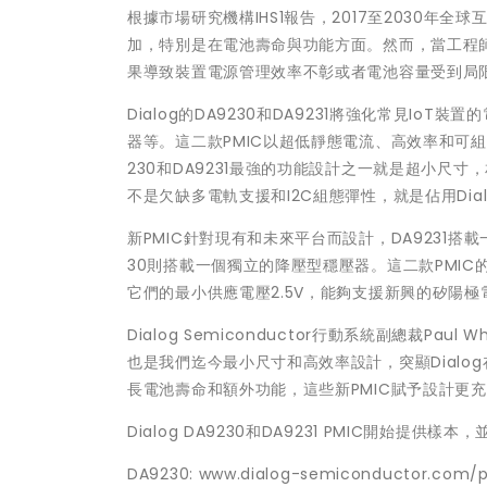
根據市場研究機構IHS1報告，2017至2030年
加，特別是在電池壽命與功能方面。然而，當工程
果導致裝置電源管理效率不彰或者電池容量受到局
Dialog的DA9230和DA9231將強化常見I
器等。這二款PMIC以超低靜態電流、高效率和可
230和DA9231最強的功能設計之一就是超小尺寸
不是欠缺多電軌支援和I2C組態彈性，就是佔用Dia
新PMIC針對現有和未來平台而設計，DA9231搭載
30則搭載一個獨立的降壓型穩壓器。這二款PMIC的
它們的最小供應電壓2.5V，能夠支援新興的矽陽極電池(s
Dialog Semiconductor行動系統副總裁Pau
也是我們迄今最小尺寸和高效率設計，突顯Dialo
長電池壽命和額外功能，這些新PMIC賦予設計更充
Dialog DA9230和DA9231 PMIC開始提供
DA9230: www.dialog-semiconductor.com/