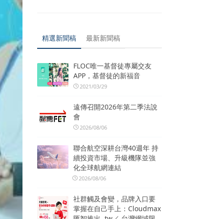
精選新聞稿
最新新聞稿
FLOC唯一基督徒專屬交友
APP，基督徒的新福音
2021/03/29
遠傳召開2026年第二季法說
會
2026/08/06
聯合航空深耕台灣40週年 持
續投資市場、升級機隊並強
化全球航網連結
2026/08/06
社群觸及會變，品牌入口要
掌握在自己手上：Cloudmax
匯智推出 .tw／.台灣網域限