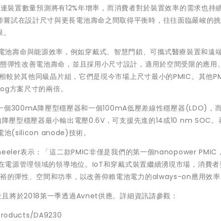
全球互連裝置數量預測將有12%年增率，而消費者對於裝置效率的需求也持
師嘗試在設計尺寸與更長電池壽命之間取得平衡時，往往面臨嚴峻的
限。
oT裝置的電池壽命與能源效率，例如穿戴式、智慧門鎖、可攜式醫療裝置和遠
組態彈性改善電池壽命，並且採用小尺寸設計，適用於空間受限的應用。
，相較於其他同級晶片組，它們是現今市場上尺寸最小的PMIC。其他PM
log方案尺寸的兩倍。
一個300mA降壓型穩壓器和一個100mA低壓差線性穩壓器(LDO)，而
降壓型穩壓器最小輸出電壓0.6V，可支援先進的14或10 nm SOC
ilicon anode)技術。
l Wheeler表示：「這二款PMIC非僅是我們的第一個nanopower PMI
g在電源管理領域的領導地位。IoT和穿戴式裝置繼續湧現市場，消費者
裕的彈性、空間和功率，以改善仰賴電池電力的always-on應用效
樣本，並且將於2018第一季透過Avnet供應。詳細資訊請參觀：
products/DA9230