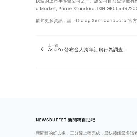
快速的上市半導體公司之一。該公司目前全球擁有約2,05
d Market, Prime Standard, ISIN GB
欲知更多資訊，請上Dialog Semiconductor
上一篇
AsiaYo 發布台人跨年訂房行為調查...
NEWSBUFFET 新聞稿自助吧
新聞稿的好去處，三分鐘上稿完成，最快接觸最多讀