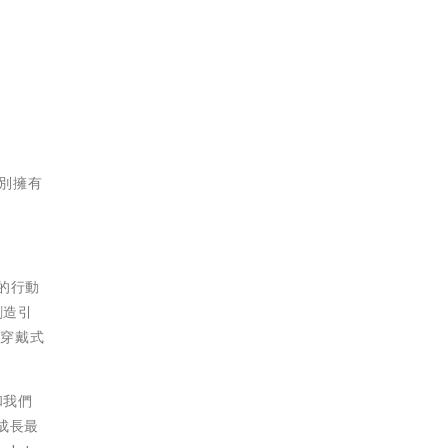
個別擁有
尖的行動
創造引
的穿戴式
和我們
洲成長最