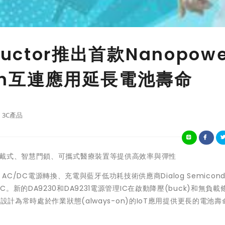
nductor推出首款Nanopowe
-On互連應用延長電池壽命
3C產品
PMIC為穿戴式、智慧門鎖、可攜式醫療裝置等提供高效率與彈性
AC/DC電源轉換、充電與藍牙低功耗技術供應商Dialog Semicondu
PMIC。新的DA9230和DA9231電源管理IC在啟動降壓(buck)和無負
設計為常時處於作業狀態(always-on)的IoT應用提供更長的電池壽