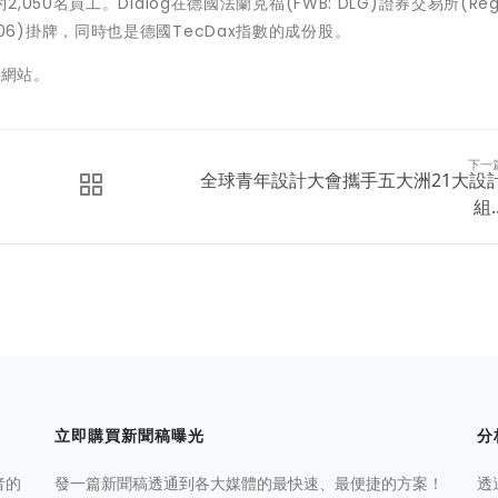
0名員工。Dialog在德國法蘭克福(FWB: DLG)證券交易所(Regu
0059822006)掛牌，同時也是德國TecDax指數的成份股。
官方網站。
下一
全球青年設計大會攜手五大洲21大設
組..
立即購買新聞稿曝光
分
者的
發一篇新聞稿透通到各大媒體的最快速、最便捷的方案！
透