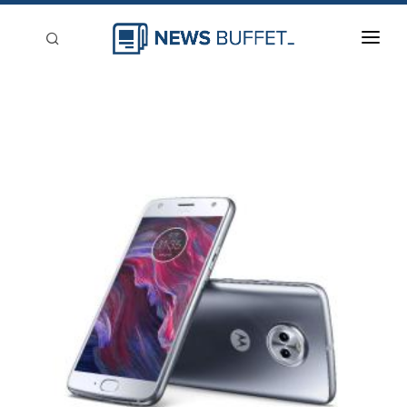
回到首頁
新聞稿分類
登入
刊登