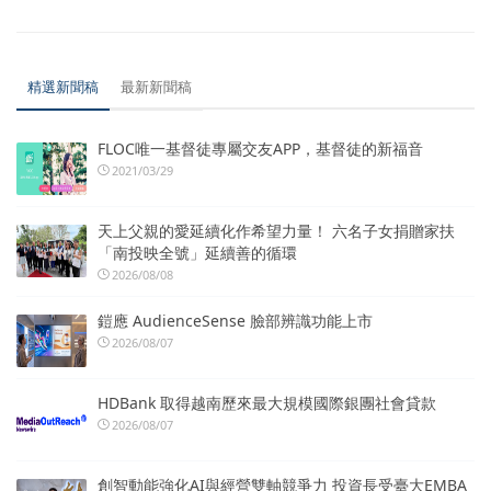
精選新聞稿
最新新聞稿
FLOC唯一基督徒專屬交友APP，基督徒的新福音
2021/03/29
天上父親的愛延續化作希望力量！ 六名子女捐贈家扶
「南投映全號」延續善的循環
2026/08/08
鎧應 AudienceSense 臉部辨識功能上市
2026/08/07
HDBank 取得越南歷來最大規模國際銀團社會貸款
2026/08/07
創智動能強化AI與經營雙軸競爭力 投資長受臺大EMBA