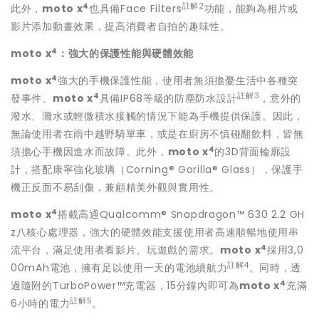
4
註解
2
此外，
moto x
也具備Face Filters
功能，能夠為相片或
影片添加動畫效果，提高消費者自拍的趣味性。
4
moto x
：強大的保護性能與硬體效能
4
moto x
強大的手機保護性能，使用者無須擔憂生活中各種突
4
註解
3
發事件。
moto x
具備IP68等級的防塵防水設計
，意外的
潑水、濺水或輕微積水接觸的情況下能為手機提供保護。因此，
無論使用者在雨中越野騎單車，或是在廚房不慎碰翻飲料，皆無
4
須擔心手機因進水而故障。此外，
moto x
的3D背面輪廓設
計，搭配康寧強化玻璃（Corning® Gorilla® Glass），保護手
機正反面不易刮傷，兼顧精美外觀與實用性。
4
moto x
搭載高通Qualcomm® Snapdragon™ 630 2.2 GH
z八核心處理器，強大的硬體效能支援使用者高速順暢地使用串
4
流平台，滿足使用者看影片、玩遊戲的需求。
moto x
採用3,0
註解
4
00mAh電池，擁有足以使用一天的電池續航力
。同時，透
4
過隨附的TurboPower™充電器，15分鐘內即可為
moto x
充滿
註解
5
6小時的電力
。