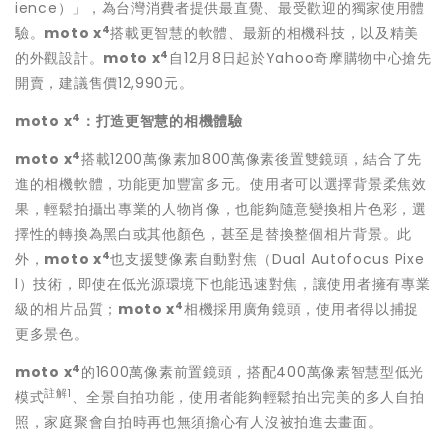
ience）」，為台灣消費者提供最直覺、最受歡迎的獨家使用體
4
驗。
moto x
搭載更智慧的軟體、最新的相機科技，以及精美
4
的外觀設計。
moto x
自12月8日起於Yahoo奇摩購物中心搶先
開賣，建議售價12,990元。
4
moto x
：打造更智慧的相機體驗
4
moto x
搭載1200萬像素加800萬像素後置雙鏡頭，結合了先
進的相機軟體，功能更加豐富多元。使用者可以選擇背景柔焦效
果，輕鬆拍攝出專業的人物肖像，也能夠隨意變換相片色彩，選
擇性的轉換為黑白或其他顏色，甚至是替換整個相片背景。此
4
外，
moto x
也支援雙像素自動對焦（Dual Autofocus Pixe
l）技術，即使在低光源環境下也能迅速對焦，讓使用者擁有專業
4
級的相片品質；
moto x
相機採用廣角鏡頭，使用者得以捕捉
更多景色。
4
moto x
的1600萬像素前置鏡頭，搭配400萬像素智慧型低光
註解
1
模式
、全景自拍功能，使用者能夠輕鬆拍出完美的多人自拍
照，家庭聚會自拍時再也無須擔心有人沒被拍進去畫面。