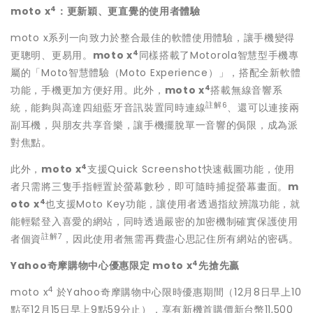
4
moto x
：更新穎、更直覺的使用者體驗
moto x系列一向致力於整合最佳的軟體使用體驗，讓手機變得
4
更聰明、更易用。
moto x
同樣搭載了Motorola智慧型手機專
屬的「Moto智慧體驗（Moto Experience）」，搭配全新軟體
4
功能，手機更加方便好用。此外，
moto x
搭載無線音響系
註解
6
統，能夠與高達四組藍牙音訊裝置同時連線
、還可以連接兩
副耳機，與朋友共享音樂，讓手機擺脫單一音響的侷限，成為派
對焦點。
4
此外，
moto x
支援Quick Screenshot快速截圖功能，使用
者只需將三隻手指輕置於螢幕數秒，即可隨時捕捉螢幕畫面。
m
4
oto x
也支援Moto Key功能，讓使用者透過指紋辨識功能，就
能輕鬆登入喜愛的網站，同時透過嚴密的加密機制確實保護使用
註解
7
者個資
，因此使用者無需再費盡心思記住所有網站的密碼。
4
Yahoo
奇摩購物中心優惠限定
moto x
先搶先贏
4
moto x
於Yahoo奇摩購物中心限時優惠期間（12月8日早上10
點至12月15日早上9點59分止），享有新機首購價新台幣11,500