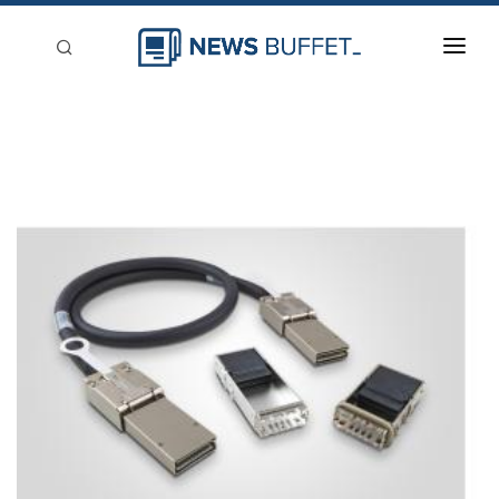
回到首頁
新聞稿分類
登入
刊登