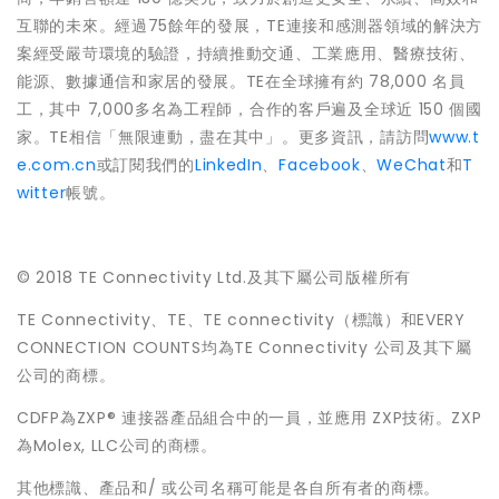
互聯的未來。經過75餘年的發展，TE連接和感測器領域的解決方
案經受嚴苛環境的驗證，持續推動交通、工業應用、醫療技術、
能源、數據通信和家居的發展。TE在全球擁有約 78,000 名員
工，其中 7,000多名為工程師，合作的客戶遍及全球近 150 個國
家。TE相信「無限連動，盡在其中」。更多資訊，請訪問
www.t
e.com.cn
或訂閱我們的
LinkedIn
、
Facebook
、
WeChat
和
T
witter
帳號。
© 2018 TE Connectivity Ltd.及其下屬公司版權所有
TE Connectivity、TE、TE connectivity（標識）和EVERY
CONNECTION COUNTS均為TE Connectivity 公司及其下屬
公司的商標。
CDFP為ZXP® 連接器產品組合中的一員，並應用 ZXP技術。ZXP
為Molex, LLC公司的商標。
其他標識、產品和/ 或公司名稱可能是各自所有者的商標。