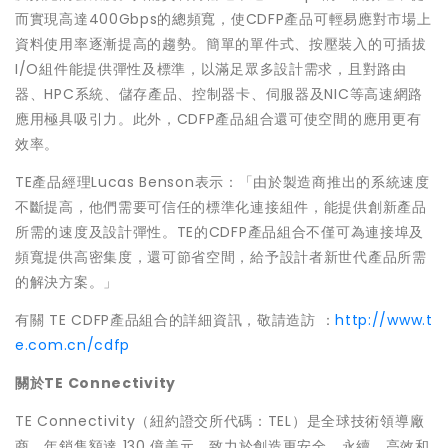
而實現高達400Gbps的總頻寬，使CDFP產品可輕易應對市場上
資料使用率逐漸提高的趨勢。簡單的單件式、按壓裝入的可插拔
I/O組件能提供彈性及標準，以滿足眾多設計需求，且對路由
器、HPC系統、儲存產品、控制器卡、伺服器及NIC等高速網路
應用極具吸引力。此外，CDFP產品組合還可使空間的應用更有
效率。
TE產品經理Lucas Benson表示：「由於製造商推出的系統速度
不斷提高，他們需要可信任的標準化連接組件，能提供創新產品
所需的速度及設計彈性。TE的CDFP產品組合不僅可為連接埠及
頻寬提供高密集度，還可節省空間，給予設計者新世代產品所需
的解決方案。」
有關 TE CDFP產品組合的詳細資訊，敬請造訪 ：
http://www.t
e.com.cn/cdfp
關於
TE Connectivity
TE Connectivity（紐約證交所代碼：TEL）是全球技術領導廠
商，年銷售額達 130 億美元，致力於創造更安全、永續、高效和