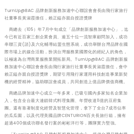
TurnUp@BAC 品牌創新服務加速中心聯誼會會長由飛行家旅行
社董事長黃淑霞擔任，賴正鎰亦親自授證獎牌
商總去（105）年7月中旬成立「品牌創新服務加速中心」，迄
今已有近百家三創企業會員、逾五十位一流智庫顧問加入，成功
串聯三資(諮)及六化輔導結盟生態系統，成功舉辦台灣品牌在國
際市場上的媒合活動，扮演台灣服務業國際化的經紀人的角色，
以極速為台灣商業服務業開拓新局。TurnUp@BAC 品牌創新服
務加速中心聯誼會會長由飛行家旅行社董事長黃淑霞擔任，會中
賴正鎰亦親自授證獎牌，期望引用飛行家運用科技創造事業新契
機的經營精神，協助聯誼會成員，共同創造上億品牌價值商機。
商總品牌加速中心成立一年多來，已吸引國內多家知名企業加
入，包含全台最大連鎖韓式料理集團、年營收達11億的豆府集
團。還有靠著制度化經營及智慧化管理，拿下了全台7成市佔率
的瓜瓜園，以及代理美國品牌CENTURION百夫長旅行箱，擁有
超過400個成功聯名發行案的彬彬洋行等，團隊實力堅強。