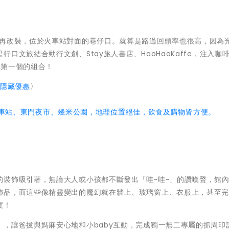
築再改裝，位於火車站對面的巷仔口。就算是路過回頭率也很高，因為
口文旅結合勁行文創、Stay旅人書店、HaoHaoKaffe，注入咖
蘭第一個的組合！
 隱藏優惠
〉
近宜蘭火車站、東門夜市、幾米公園，地理位置絕佳，飲食及購物皆方便。
的裝飾吸引著，無論大人或小孩都不斷發出「哇~哇~」的讚嘆聲，館
飾品，而這些像精靈變出的魔幻就在牆上、玻璃窗上、衣服上，甚至
度！
，讓爸拔與媽麻安心地和小baby互動，完成獨一無二專屬的抓周印