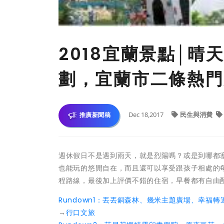
2018宜蘭景點│
劃，宜蘭市二條熱門
Dec 18,2017
民生與消費
推廣新聞稿
週休假日不是遇到雨天，就是烈陽嗎？或是到哪都
也能玩的悠閒自在，而且還可以享受跟孩子相處的
程路線，最後加上評價不錯的住宿，早餐都有自由配
Rundown1：
丟丟銅森林、幾米主題廣場、幸福轉
→
行口文旅