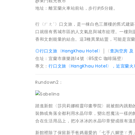
@東門觀光夜市
地址：離宜蘭火車站前站，步行約5分鐘。
行〈ㄏㄤˊ〉口文旅，是一棟白色三層樓的舊式建
口就很有舊城市區的人文氣息與城市紋理。一樓則是行
香和文創能量的結合。這3種異業結盟，可能是宜
◎行口文旅〈HangKhau Hotel〉
│〈
查詢空房 及
住址：宜蘭市康樂路14號〈85度C 咖啡隔壁〉
專文：
行口文旅〈HangKhau Hotel〉，
Rundown2：
踏進新館〈莎貝莉娜精靈印畫學院〉就被館內跳動
裝飾或角落全都利用水晶印章，變出想魔法一樣的
合在生活用品上，把冷冰冰的水晶印章變成很有溫
新館裡除了保留新手爸媽最愛的「七手八腳塗ㄚ秀」