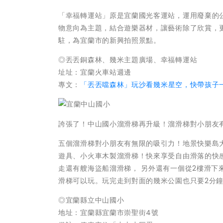
「幸福轉運站」原是宜蘭國光客運站，運用廢棄的
物意向為主題，結合遊樂器材，讓藝術除了欣賞，
駐，為宜蘭市的新興拍照景點。
◎丟丟銅森林、幾米主題廣場、幸福轉運站
址址：宜蘭火車站週邊
專文：
「丟丟噹森林」玩沙看幾米星空，快帶孩子
誇張了！中山國小溜滑梯再升級！溜滑梯對小朋友
五個溜滑梯對小朋友有無限的吸引力！地景快樂島
遊具、小火車木製溜滑梯！快來享受自由滑落的快
走還有艘海盜船溜滑梯， 另外還有一個從2樓滑下
滑梯可以玩。玩完走到對面的幾米公園也只要2分
◎宜蘭縣立中山國小
地址：宜蘭縣宜蘭市崇聖街4號