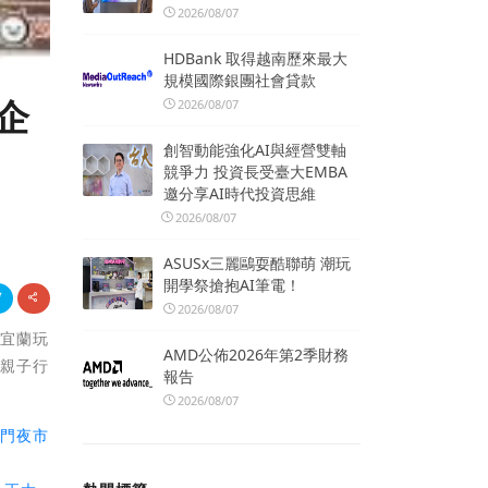
2026/08/07
HDBank 取得越南歷來最大
規模國際銀團社會貸款
企
2026/08/07
創智動能強化AI與經營雙軸
競爭力 投資長受臺大EMBA
邀分享AI時代投資思維
2026/08/07
ASUSx三麗鷗耍酷聯萌 潮玩
開學祭搶抱AI筆電！
2026/08/07
到宜蘭玩
AMD公佈2026年第2季財務
蘭親子行
報告
2026/08/07
東門夜市