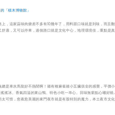
樂的「積木博物館」
路上，這家蒜味肉焿差不多有10幾年了，用料跟口味就是到味，而且
又舒適，又可以停車，過個路口就是文化中心，地理環境佳，重點是
晚總是車水馬龍好不熱鬧啊！雖有種麻雀雖小五臟俱全的感覺，平價
味搖搖冰、香氣四溢的東山鴨、特色小吃一串心、回味無窮點心嘟好燒
的太可惜，愈夜愈美麗的東門夜市就是有股特別的魔力，本土夜市文