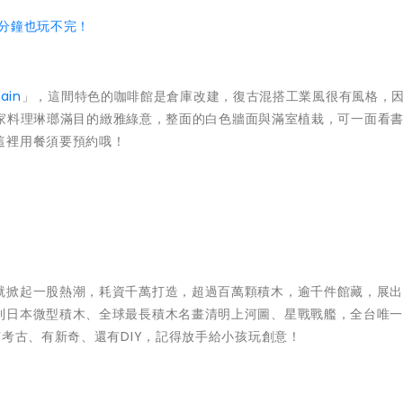
分鐘也玩不完！
rain
」，這間特色的咖啡館是倉庫改建，復古混搭工業風很有風格，因C
的自家料理琳瑯滿目的緻雅綠意，整面的白色牆面與滿室植栽，可一面看
這裡用餐須要預約哦！
就掀起一股熱潮，耗資千萬打造，超過百萬顆積木，逾千件館藏，展
到日本微型積木、全球最長積木名畫清明上河圖、星戰戰艦，全台唯
有考古、有新奇、還有DIY，記得放手給小孩玩創意！