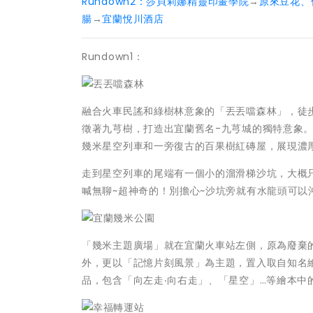
Rundown2：
莎貝莉娜精靈印畫學院
→
原來豆花、
腸
→
宜蘭悅川酒店
Rundown1：
融合火車民謠和綠樹林意象的「丟丟噹森林」，徒
徵著九芎樹，打造出宜蘭舊名-九芎城的獨特意象
幾米星空列車和一旁復古的百果樹紅磚屋，展現濃
走到星空列車的尾端有一個小的溜滑梯沙坑，大概
喊無聊~超神奇的！別擔心~沙坑旁就有水龍頭可以
「幾米主題廣場」就在宜蘭火車站左側，原為廢棄
外，更以「記憶片刻風景」為主題，置入取自知名
品，包含「向左走‧向右走」、「星空」…等繪本