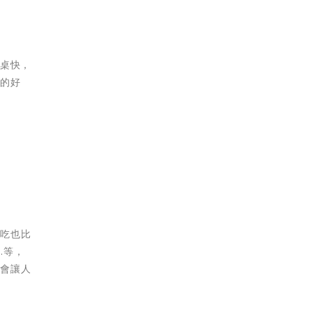
翻桌快，
真的好
小吃也比
…等，
化會讓人