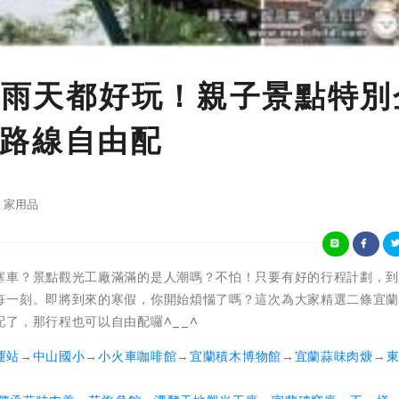
晴天雨天都好玩！親子景點特別
路線自由配
家用品
塞車？景點觀光工廠滿滿的是人潮嗎？不怕！只要有好的行程計劃，
每一刻。即將到來的寒假，你開始煩惱了嗎？這次為大家精選二條宜
了，那行程也可以自由配囉^__^
運站
→
中山國小
→
小火車咖啡館
→
宜蘭積木博物館
→
宜蘭蒜味肉焿
→