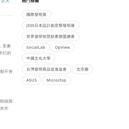
，正大
熱門標籤
國際發明展
JDIE日本設計創意暨發明展
世界發明智慧財產聯盟總會
，更象
SocialLab
OpView
夢幻的
中國文化大學
台灣發明商品促進協會
北市圖
內都不會
ASUS
Microchip
老樹綠蔭
幾米作