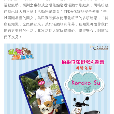
活動氣勢，所到之處都成全場焦點巡迴活動才剛結束，阿喵粉絲
們就已經大喊不捨！活動粉絲專頁＂TFDA化粧品安全使用＂中
以淺顯易懂的圖文，為民眾破解在使用化粧品的多項迷思，「健
康粧知識．全民動起來」系列活動順利落幕，粧知識將陪著我們
度過更美好的生活，此次活動大家玩得開心、學得安心，阿喵我
們下次見！