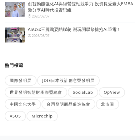
創智動能強化AI與經營雙軸競爭力 投資長受臺大EMBA
邀分享AI時代投資思維
2026/08/07
ASUSx三麗鷗耍酷聯萌 潮玩開學祭搶抱AI筆電！
2026/08/07
熱門標籤
國際發明展
JDIE日本設計創意暨發明展
世界發明智慧財產聯盟總會
SocialLab
OpView
中國文化大學
台灣發明商品促進協會
北市圖
ASUS
Microchip