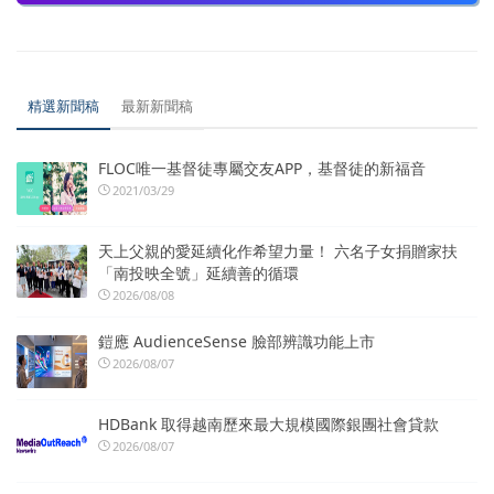
精選新聞稿
最新新聞稿
FLOC唯一基督徒專屬交友APP，基督徒的新福音
2021/03/29
天上父親的愛延續化作希望力量！ 六名子女捐贈家扶
「南投映全號」延續善的循環
2026/08/08
鎧應 AudienceSense 臉部辨識功能上市
2026/08/07
HDBank 取得越南歷來最大規模國際銀團社會貸款
2026/08/07