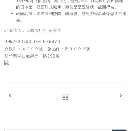
1857年為防衛北領土為目的，歷經7年歲 月花費鉅資所興建
的日本第一座西洋式城堡，宛如星星五陵狀，故而得名。
函館朝市：沿途陳列蟹肉、醃海膽、鮭魚卵等名產令您大開眼
界。
訂購請洽：日鑫旅行社 何秋美
0952-211763 03-5979876
交觀甲：４２９９號；旅品保：新００９２號
新竹縣湖口鄉榮光一路398號