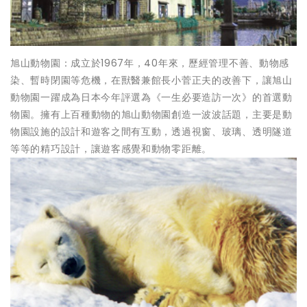
旭山動物園：成立於1967年，40年來，歷經管理不善、動物感
染、暫時閉園等危機，在獸醫兼館長小菅正夫的改善下，讓旭山
動物園一躍成為日本今年評選為《一生必要造訪一次》的首選動
物園。擁有上百種動物的旭山動物園創造一波波話題，主要是動
物園設施的設計和遊客之間有互動，透過視窗、玻璃、透明隧道
等等的精巧設計，讓遊客感覺和動物零距離。