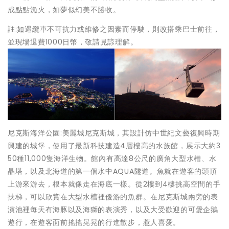
成點點漁火，如夢似幻美不勝收。
註:如遇纜車不可抗力或維修之因素而停駛，則改搭乘巴士前往，
並現場退費1000日幣，敬請見諒理解。
尼克斯海洋公園:美麗城尼克斯城，其設計仿中世紀文藝復興時期
興建的城堡，使用了最新科技建造4層樓高的水族館，展示大約3
50種11,000隻海洋生物。館內有高達8公尺的廣角大型水槽、水
晶塔，以及北海道的第一個水中AQUA隧道。魚就在遊客的頭頂
上游來游去，根本就像走在海底一樣。從2樓到4樓挑高空間的手
扶梯，可以欣賞在大型水槽裡優游的魚群。在尼克斯城兩旁的表
演池裡每天有海豚以及海獅的表演秀，以及大受歡迎的可愛企鵝
遊行，在遊客面前搖搖晃晃的行進散步，惹人喜愛。