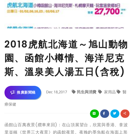
2018虎航北海道～旭山動物
園、函館小樽情、海洋尼克
斯、溫泉美人湯五日(含稅)
Dec 18,2017
民生與消費
家用品
醫
推廣新聞稿
療保健
函館山百萬夜景(纜車來回)：在山頂展望台，欣賞與香港、拿波
里並稱《世界三大夜景》的函館夜景。夜晚釣墨魚船在海面上形