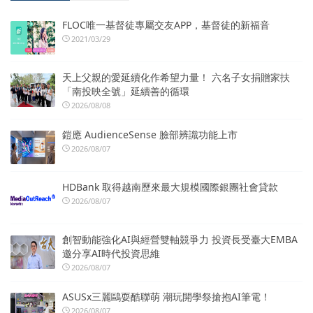
FLOC唯一基督徒專屬交友APP，基督徒的新福音
2021/03/29
天上父親的愛延續化作希望力量！ 六名子女捐贈家扶
「南投映全號」延續善的循環
2026/08/08
鎧應 AudienceSense 臉部辨識功能上市
2026/08/07
HDBank 取得越南歷來最大規模國際銀團社會貸款
2026/08/07
創智動能強化AI與經營雙軸競爭力 投資長受臺大EMBA
邀分享AI時代投資思維
2026/08/07
ASUSx三麗鷗耍酷聯萌 潮玩開學祭搶抱AI筆電！
2026/08/07