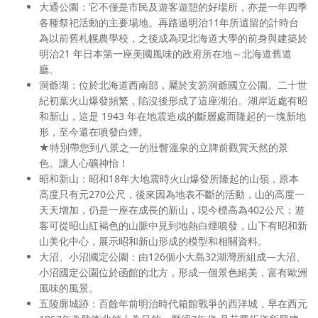
大通公園：它不僅是市民及遊客遊憩的好場所，亦是一年四季
各種祭祀活動的主要場地。再路過明治11年所遺留的計時台
為以前舊札幌農學校，之後成為現北海道大學的前身與建築於
明治21 年日本第一座美國風味的政府所在地～北海道舊道
廳。
洞爺湖：位於北海道西南部，屬於支笏洞爺國立公園。二十世
紀初葉火山爆發頻繁，陷沒後形成了這座湖泊。湖岸近處有昭
和新山，這是 1943 年在地震造成的斷層處而隆起的一塊新地
形，至今還在噴發白煙。
★特別帶您到八景之一的壯瞥溫泉的立牌前觀賞天然的景
色。讓人心礦神怡！
昭和新山：昭和18年大地震時火山爆發所隆起的山嶺，原本
高度只有元270公尺，後來因為地表不斷的活動，山的高度一
天天增加，仍是一座在成長的新山，現今標高為402公尺；遊
客可從昭山紅褐色的山脈中見到地熱白煙噴發，山下有昭和新
山美化中心，展示昭和新山形成的模型和相關資料。
大沼、小沼國定公園：由126個小大島32湖灣所組成—大沼、
小沼國定公園位於函館的北方，形成一個景色絕美，富有歐洲
風味的風景。
五陵廓城跡：百餘年前明治時代箱館戰爭的西洋城，早在西元