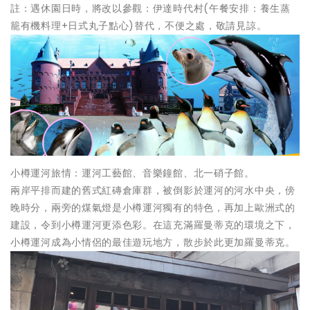
註：遇休園日時，將改以參觀：伊達時代村(午餐安排：養生蒸
籠有機料理+日式丸子點心)替代，不便之處，敬請見諒。
小樽運河旅情：運河工藝館、音樂鐘館、北一硝子館。
兩岸平排而建的舊式紅磚倉庫群，被倒影於運河的河水中央，傍
晚時分，兩旁的煤氣燈是小樽運河獨有的特色，再加上歐洲式的
建設，令到小樽運河更添色彩。在這充滿羅曼蒂克的環境之下，
小樽運河成為小情侶的最佳遊玩地方，散步於此更加羅曼蒂克。